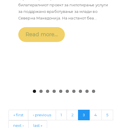
Домаќин...
“Со поетски зборови СТОП ЗА
билатералниот проект за пилотирање услуги
НАСИЛСТВОТО ВРЗ ЖЕНИТЕ” ЛАГ АГРО
за поддржано вработување за млади во
Read more...
ЛИДЕР и општина Градско го одбележаа 25ти
Северна Македонија. На настанот беа...
ноември – Меѓународниот ден за
елиминација на насилството врз жените и
Read more...
девојчињата
...
Read more...
« first
‹ previous
1
2
4
5
3
next ›
last »