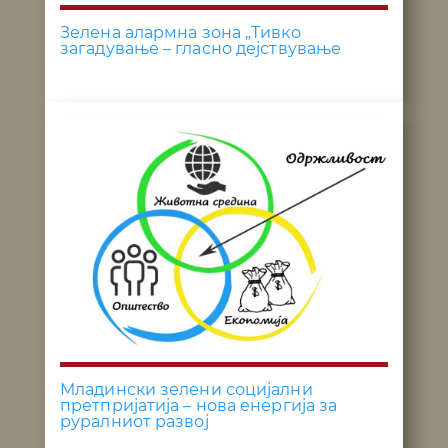
Зелена алармна зона „Тивко
загадување – гласно дејствување
Младински зелени социјални
претпријатија – нова енергија за
руралниот развој