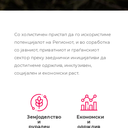
Со холистичен пристап да го искористиме
потенцијалот на Регионот, и во соработка
со јавниот, приватниот и граѓанскиот
сектор преку заеднички иницијативи да
достигнеме одржлив, инклузивен,
социјален и економски раст.
Земјоделство
Економски
и
и
рурален
одржлив