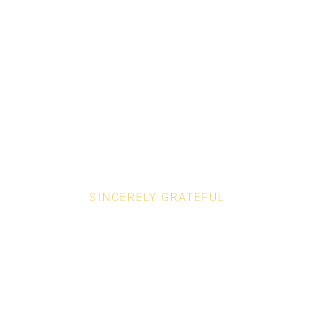
SINCERELY GRATEFUL
Our Donators