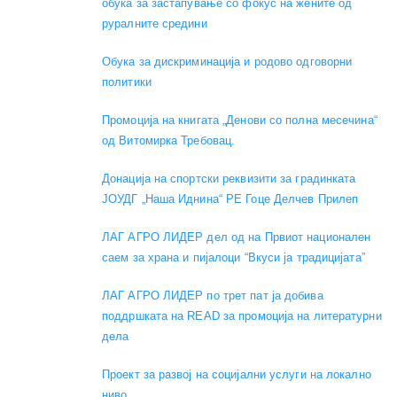
обука за застапување со фокус на жените од
руралните средини
Обука за дискриминација и родово одговорни
политики
Промоција на книгата „Денови со полна месечина“
од Витомирка Требовац.
Донација на спортски реквизити за градинката
ЈОУДГ „Наша Иднина“ РЕ Гоце Делчев Прилеп
ЛАГ АГРО ЛИДЕР дел од на Првиот национален
саем за храна и пијалоци “Вкуси ја традицијата”
ЛАГ АГРО ЛИДЕР по трет пат ја добива
поддршката на READ за промоција на литературни
дела
Проект за развој на социјални услуги на локално
ниво