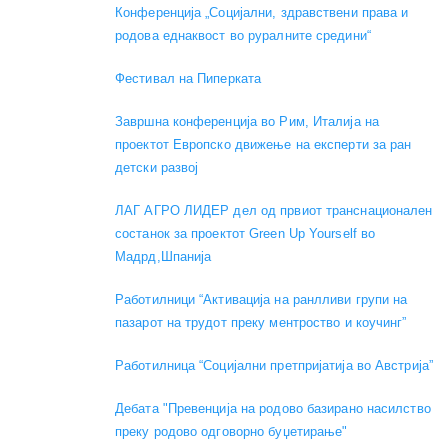
Конференција „Социјални, здравствени права и
родова еднаквост во руралните средини“
Фестивал на Пиперката
Завршна конференција во Рим, Италија на
проектот Европско движење на експерти за ран
детски развој
ЛАГ АГРО ЛИДЕР дел од првиот транснационален
состанок за проектот Green Up Yourself во
Мадрд,Шпанија
Работилници “Активација на ранлливи групи на
пазарот на трудот преку ментроство и коучинг”
Работилница “Социјални претпријатија во Австрија”
Дебата "Превенција на родово базирано насилство
преку родово одговорно буџетирање"