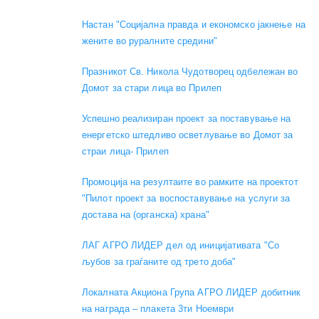
Настан "Социјална правда и економско јакнење на
жените во руралните средини"
Празникот Св. Никола Чудотворец одбележан во
Домот за стари лица во Прилеп
Успешно реализиран проект за поставување на
енергетско штедливо осветлување во Домот за
страи лица- Прилеп
Промоција на резултаите во рамките на проектот
"Пилот проект за воспоставување на услуги за
достава на (органска) храна"
ЛАГ АГРО ЛИДЕР дел од иницијативата "Со
љубов за граѓаните од трето доба"
Локалната Акциона Група АГРО ЛИДЕР добитник
на награда – плакета 3ти Ноември