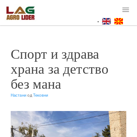
Skip
to
Toggl
main
naviga
content
Спорт и здрава
храна за детство
без мана
Настани
од
Тековни