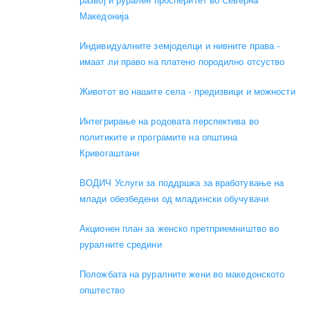
развој и рурален просперитет во Северна
Македонија
Индивидуалните земјоделци и нивните права -
имаат ли право на платено породилно отсуство
Животот во нашите села - предизвици и можности
Интегрирање на родовата перспектива во
политиките и програмите на општина
Кривогаштани
ВОДИЧ Услуги за поддршка за вработување на
млади обезбедени од младински обучувачи
Акционен план за женско претприемништво во
руралните средини
Положбата на руралните жени во македонското
општество