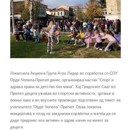
Локалната Акциона Група Агро Лидер во соработка со СОУ
Орде Чопела-Прилеп денес организираа настан “Спорт и
здрава храна за детство без мана”. Кај Градскиот Саат во
Прилеп децата уживаа во спортски активности, цртање и
боење како и во вкусните производи подготвени од тимот на
училиштето “Орде Чопела”-Прилеп. Оваа локална
иницијатива е плод на заедничка соработка и желба да се
даде придонес кон активен и здрав начин на живот за
децата.