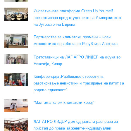
Иновативната платформа Green Up Yourself
презентирана пред студентите на Универзитетот
на Југоисточна Европа
Партнерства за климатски промени – нови
можности за соработка со Република Австрија
Претставници на ЛАГ АГРО ЛИДЕР на обука во
Никозија, Кипар
Конференција „Разбивање стереотипи,
разоткривање невистини и трасирање на патот за
родова еднаквост“
“Мал ама голем климатски херој”
ЛАГ АГРО ЛИДЕР дел од јавната расправа за
пристап до права за жените-индивидуални