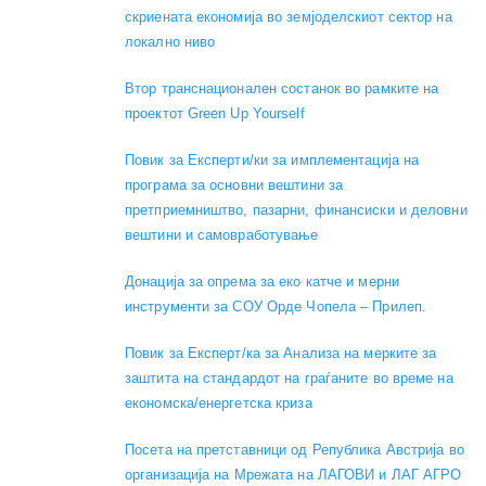
скриената економија во земјоделскиот сектор на
локално ниво
Втор транснационален состанок во рамките на
проектот Green Up Yourself
Повик за Експерти/ки за имплементација на
програма за основни вештини за
претприемништво, пазарни, финансиски и деловни
вештини и самовработување
Донација за опрема за еко катче и мерни
инструменти за СОУ Орде Чопела – Прилеп.
Повик за Експерт/ка за Анализа на мерките за
заштита на стандардот на граѓаните во време на
економска/енергетска криза
Посета на претставници од Република Австрија во
организација на Мрежата на ЛАГОВИ и ЛАГ АГРО