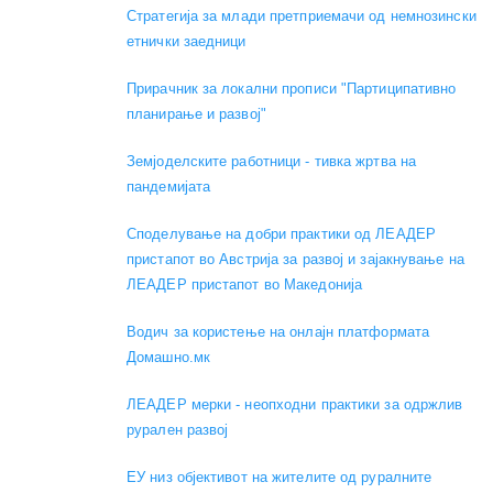
Стратегија за млади претприемачи од немнозински
етнички заедници
Прирачник за локални прописи "Партиципативно
планирање и развој"
Земјоделските работници - тивка жртва на
пандемијата
Споделување на добри практики од ЛЕАДЕР
пристапот во Австрија за развој и зајакнување на
ЛЕАДЕР пристапот во Македонија
Водич за користење на онлајн платформата
Домашно.мк
ЛЕАДЕР мерки - неопходни практики за одржлив
рурален развој
ЕУ низ објективот на жителите од руралните