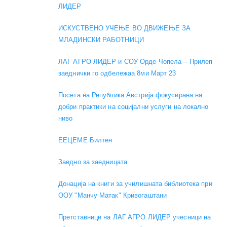
ЛИДЕР
ИСКУСТВЕНО УЧЕЊЕ ВО ДВИЖЕЊЕ ЗА
МЛАДИНСКИ РАБОТНИЦИ
ЛАГ АГРО ЛИДЕР и СОУ Орде Чопела – Прилеп
заеднички го одбележаа 8ми Март 23
Посета на Република Австрија фокусирана на
добри практики на социјални услуги на локално
ниво
EEЦЕМЕ Билтен
Заедно за заедницата
Донација на книги за училишната библиотека при
ООУ "Манчу Матак" Кривогаштани
Претставници на ЛАГ АГРО ЛИДЕР учесници на