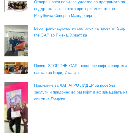
Отворен јавен повик за учество во програмата за
поддршка на женското претприемништво во
Република Северна Македонија
Втор транснационален состанок на проектот Stop
the GAP во Ријека, Хрватска
Проект STOP THE GAP - конференција и спортски
настан во Бари, Италија
Признание за ЛАГ АГРО ЛИДЕР за посебни
заслуги и придонес во развојот и афирмацијата на
општина Градско