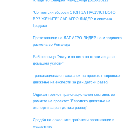
млади во Северна Македонија (2020-2022)
“Со поетски зборови СТОП ЗА НАСИЛСТВОТО
ВРЗ ЖЕНИТЕ” ЛАГ АГРО ЛИДЕР и општина
Градско
Претставници на ЛАГ АГРО ЛИДЕР на младинска
размена во Романија
Работилница “Услуги за нега на стари лица во
домашни услови”
Транснационален состанок на проектот Европско
движење на експерти за ран детски развој
Одржан третиот транснационален состанок во
рамките на проектот “Европско движење на
експерти за ран детски развој”
Средба на локалните граѓански организации и
медиумите