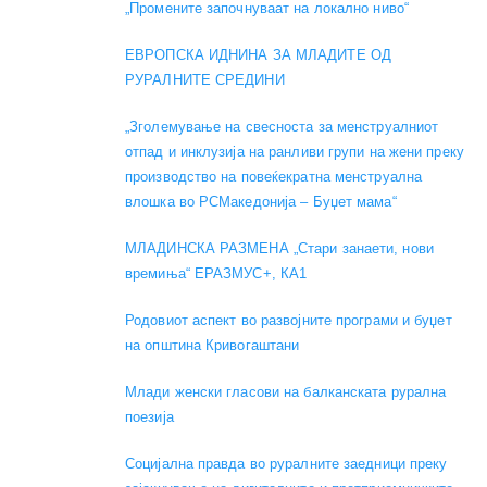
„Промените започнуваат на локално ниво“
ЕВРОПСКА ИДНИНА ЗА МЛАДИТЕ ОД
РУРАЛНИТЕ СРЕДИНИ
„Зголемување на свесноста за менструалниот
отпад и инклузија на ранливи групи на жени преку
производство на повеќекратна менструална
влошка во РСМакедонија – Буџет мама“
МЛАДИНСКА РАЗМЕНА „Стари занаети, нови
времиња“ ЕРАЗМУС+, КА1
Родовиот аспект во развојните програми и буџет
на општина Кривогаштани
Mлади женски гласови на балканската рурална
поезија
Социјална правда во руралните заедници преку