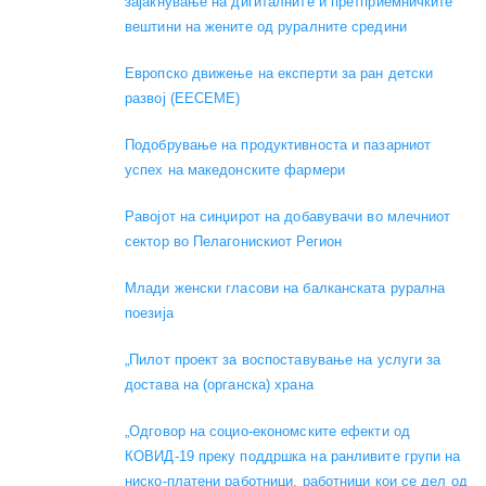
зајакнување на дигиталните и претприемничките
вештини на жените од руралните средини
Европско движење на експерти за ран детски
развој (EECEME)
Подобрување на продуктивноста и пазарниот
успех на македонските фармери
Равојот на синџирот на добавувачи во млечниот
сектор во Пелагонискиот Регион
Mлади женски гласови на балканската рурална
поезија
„Пилот проект за воспоставување на услуги за
достава на (органска) храна
„Одговор на социо-економските ефекти од
КОВИД-19 преку поддршка на ранливите групи на
ниско-платени работници, работници кои се дел од