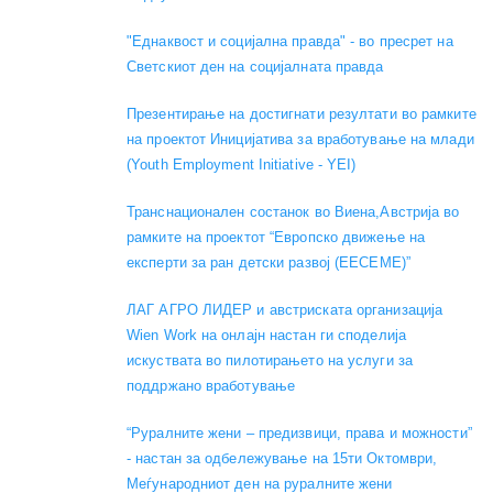
"Еднаквост и социјална правда" - во пресрет на
Светскиот ден на социјалната правда
Презентирање на достигнати резултати во рамките
на проектот Иницијатива за вработување на млади
(Youth Employment Initiative - YEI)
Транснационален состанок во Виена,Австрија во
рамките на проектот “Европско движење на
експерти за ран детски развој (EECEME)”
ЛАГ АГРО ЛИДЕР и австриската организација
Wien Work на онлајн настан ги споделија
искуствата во пилотирањето на услуги за
поддржано вработување
“Руралните жени – предизвици, права и можности”
- настан за одбележување на 15ти Октомври,
Меѓународниот ден на руралните жени