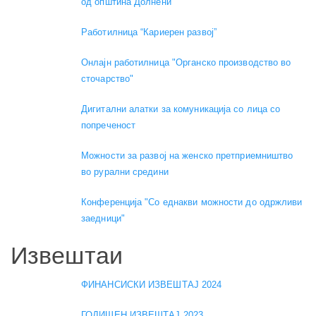
од општина Долнени
Работилница “Кариерен развој”
Онлајн работилница "Органско производство во
сточарство"
Дигитални алатки за комуникација со лица со
попреченост
Можности за развој на женско претприемништво
во рурални средини
Конференција "Со еднакви можности до одржливи
заедници"
Извештаи
ФИНАНСИСКИ ИЗВЕШТАЈ 2024
ГОДИШЕН ИЗВЕШТАЈ 2023