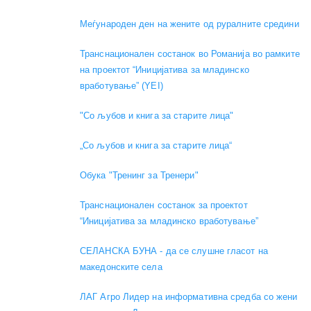
Меѓународен ден на жените од руралните средини
Транснационален состанок во Романија во рамките
на проектот “Иницијатива за младинско
вработување” (YEI)
"Со љубов и книга за старите лица"
„Со љубов и книга за старите лица“
Обука "Тренинг за Тренери"
Транснационален состанок за проектот
“Иницијатива за младинско вработување”
СЕЛАНСКА БУНА - да се слушне гласот на
македонските села
ЛАГ Агро Лидер на информативна средба со жени