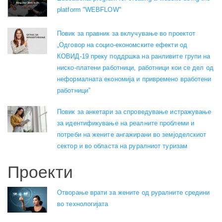
platform "WEBFLOW"
Повик за правник за вклучување во проектот
„Одговор на социо-економските ефекти од
КОВИД-19 преку поддршка на ранливите групи на
ниско-платени работници, работници кои се дел од
неформалната економија и привремено вработени
работници”
Повик за анкетари за спроведување истражување
за идентификување на реалните проблеми и
потреби на жените ангажирани во земјоделскиот
сектор и во областа на руралниот туризам
Проекти
Отворање врати за жените од руралните средини
во технологијата