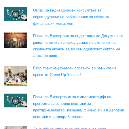
Оглас за индивидуален консултант за
спроведување на работилници за обука за
финансиски менаџмент
Повик за Експерт/ка за подготовка на Документ за
јавна политика за намалување на степенот на
скриената економија во земјоделскиот сектор на
локално ниво
Втор транснационален состанок во рамките на
проектот Green Up Yourself
Повик за Експерти/ки за имплементација на
програма за основни вештини за
претприемништво, пазарни, финансиски и деловни
вештини и самовработување