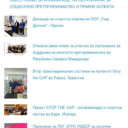
ЈАВЕН ПОВИК ЗА АНГАЖИРАЊЕ НА ОБУЧУВАЧ/КА ЗА
СОЦИЈАЛНО ПРЕТПРИЕМНИШТВО И ПРАВНИ АСПЕКТИ
Донација на спортска опрема во ООУ „Гоце
Делчев“ - Прилеп
Отворен јавен повик за учество во програмата за
поддршка на женското претприемништво во
Република Северна Македонија
Втор транснационален состанок на проектот Stop
the GAP во Ријека, Хрватска
Проект STOP THE GAP - конференција и спортски
настан во Бари, Италија
Признание за ЛАГ АГРО ЛИДЕР за посебни