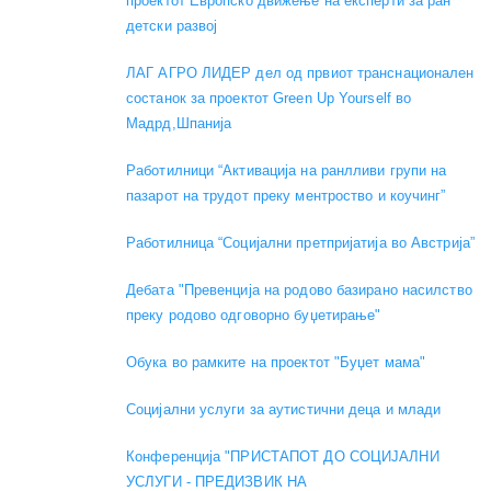
проектот Европско движење на експерти за ран
детски развој
ЛАГ АГРО ЛИДЕР дел од првиот транснационален
состанок за проектот Green Up Yourself во
Мадрд,Шпанија
Работилници “Активација на ранлливи групи на
пазарот на трудот преку ментроство и коучинг”
Работилница “Социјални претпријатија во Австрија”
Дебата "Превенција на родово базирано насилство
преку родово одговорно буџетирање"
Обука во рамките на проектот "Буџет мама"
Социјални услуги за аутистични деца и млади
Конференција "ПРИСТАПОТ ДО СОЦИЈАЛНИ
УСЛУГИ - ПРЕДИЗВИК НА