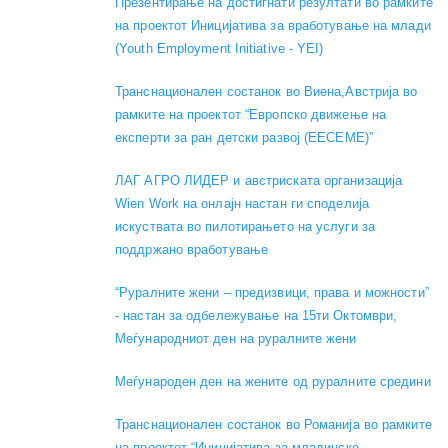
Презентирање на достигнати резултати во рамките
на проектот Иницијатива за вработување на млади
(Youth Employment Initiative - YEI)
Транснационален состанок во Виена,Австрија во
рамките на проектот “Европско движење на
експерти за ран детски развој (EECEME)”
ЛАГ АГРО ЛИДЕР и австриската организација
Wien Work на онлајн настан ги споделија
искуствата во пилотирањето на услуги за
поддржано вработување
“Руралните жени – предизвици, права и можности”
- настан за одбележување на 15ти Октомври,
Меѓународниот ден на руралните жени
Меѓународен ден на жените од руралните средини
Транснационален состанок во Романија во рамките
на проектот “Иницијатива за младинско