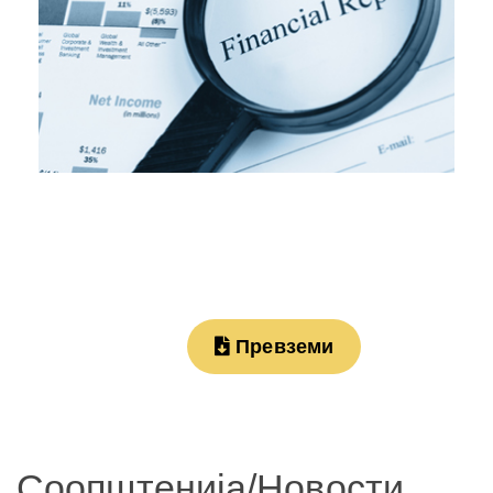
Превземи
Соопштенија/Новости