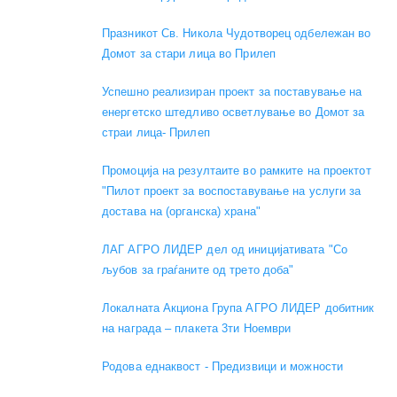
Празникот Св. Никола Чудотворец одбележан во
Домот за стари лица во Прилеп
Успешно реализиран проект за поставување на
енергетско штедливо осветлување во Домот за
страи лица- Прилеп
Промоција на резултаите во рамките на проектот
"Пилот проект за воспоставување на услуги за
достава на (органска) храна"
ЛАГ АГРО ЛИДЕР дел од иницијативата "Со
љубов за граѓаните од трето доба"
Локалната Акциона Група АГРО ЛИДЕР добитник
на награда – плакета 3ти Ноември
Родова еднаквост - Предизвици и можности