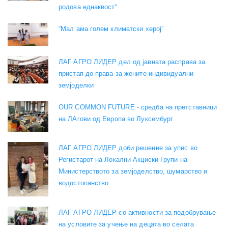
родова еднаквост“
“Мал ама голем климатски херој”
ЛАГ АГРО ЛИДЕР дел од јавната расправа за
пристап до права за жените-индивидуални
земјоделки
OUR COMMON FUTURE - средба на претставници
на ЛАгови од Европа во Луксембург
ЛАГ АГРО ЛИДЕР доби решение за упис во
Регистарот на Локални Акциски Групи на
Министерството за земјоделство, шумарство и
водостопанство
ЛАГ АГРО ЛИДЕР со активности за подобрување
на условите за учење на децата во селата