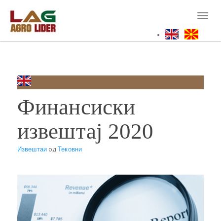
Skip
to
Toggl
main
naviga
content
Финансиски
извештај 2020
Извештаи
од
Тековни