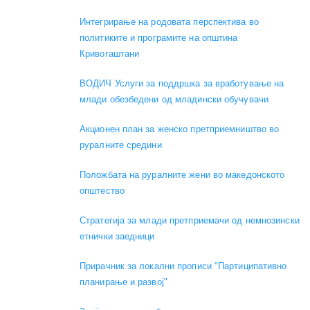
Интегрирање на родовата перспектива во
политиките и програмите на општина
Кривогаштани
ВОДИЧ Услуги за поддршка за вработување на
млади обезбедени од младински обучувачи
Акционен план за женско претприемништво во
руралните средини
Положбата на руралните жени во македонското
општество
Стратегија за млади претприемачи од немнозински
етнички заедници
Прирачник за локални прописи "Партиципативно
планирање и развој"