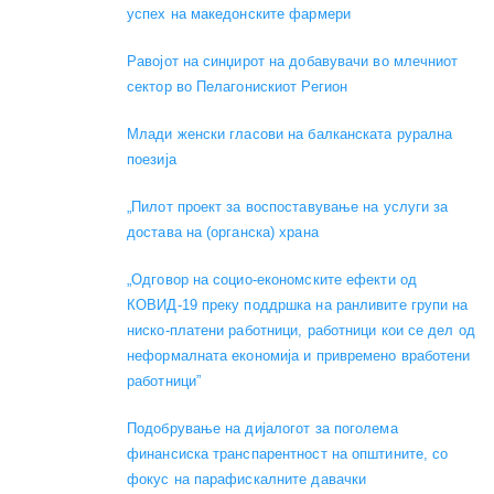
успех на македонските фармери
Равојот на синџирот на добавувачи во млечниот
сектор во Пелагонискиот Регион
Mлади женски гласови на балканската рурална
поезија
„Пилот проект за воспоставување на услуги за
достава на (органска) храна
„Одговор на социо-економските ефекти од
КОВИД-19 преку поддршка на ранливите групи на
ниско-платени работници, работници кои се дел од
неформалната економија и привремено вработени
работници”
Подобрување на дијалогот за поголема
финансиска транспарентност на општините, со
фокус на парафискалните давачки