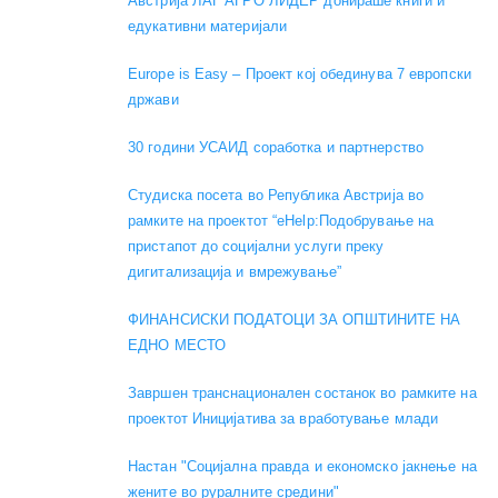
Австрија ЛАГ АГРО ЛИДЕР донираше книги и
едукативни материјали
Europe is Easy – Проект кој обединува 7 европски
држави
30 години УСАИД соработка и партнерство
Студиска посета во Република Австрија во
рамките на проектот “eHelp:Подобрување на
пристапот до социјални услуги преку
дигитализација и вмрежување”
ФИНАНСИСКИ ПОДАТОЦИ ЗА ОПШТИНИТЕ НА
ЕДНО МЕСТО
Завршен транснационален состанок во рамките на
проектот Иницијатива за вработување млади
Настан "Социјална правда и економско јакнење на
жените во руралните средини"