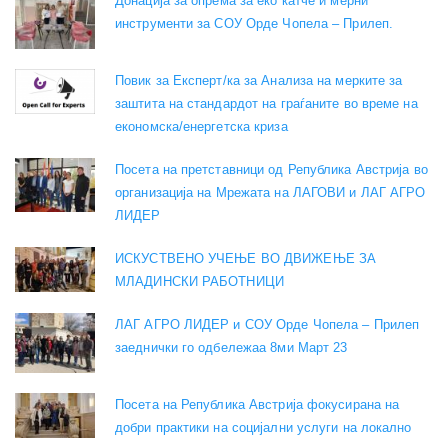
Донација за опрема за еко катче и мерни
инструменти за СОУ Орде Чопела – Прилеп.
Повик за Експерт/ка за Анализа на мерките за
заштита на стандардот на граѓаните во време на
економска/енергетска криза
Посета на претставници од Република Австрија во
организација на Мрежата на ЛАГОВИ и ЛАГ АГРО
ЛИДЕР
ИСКУСТВЕНО УЧЕЊЕ ВО ДВИЖЕЊЕ ЗА
МЛАДИНСКИ РАБОТНИЦИ
ЛАГ АГРО ЛИДЕР и СОУ Орде Чопела – Прилеп
заеднички го одбележаа 8ми Март 23
Посета на Република Австрија фокусирана на
добри практики на социјални услуги на локално