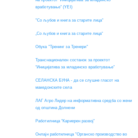
вработување” (YEI)
"Со љубов и книга за старите лица"
„Со љубов и книга за старите лица“
Обука "Тренинг за Тренери"
Транснационален состанок за проектот
“Иницијатива за младинско вработување”
СЕЛАНСКА БУНА - да се слушне гласот на
македонските села
ЛАГ Агро Лидер на информативна средба со жени
од општина Долнени
Работилница “Кариерен развој”
Онлајн работилница "Органско производство во