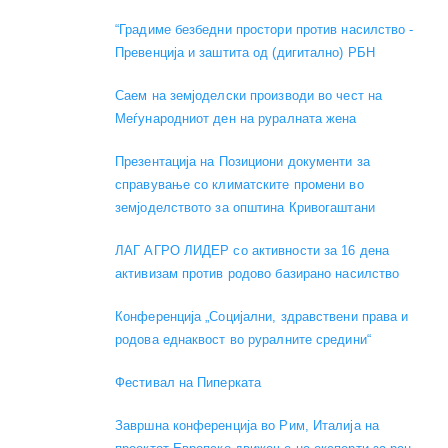
“Градиме безбедни простори против насилство -
Превенција и заштита од (дигитално) РБН
Саем на земјоделски производи во чест на
Меѓународниот ден на руралната жена
Презентација на Позициони документи за
справување со климатските промени во
земјоделството за општина Кривогаштани
ЛАГ АГРО ЛИДЕР со активности за 16 дена
активизам против родово базирано насилство
Конференција „Социјални, здравствени права и
родова еднаквост во руралните средини“
Фестивал на Пиперката
Завршна конференција во Рим, Италија на