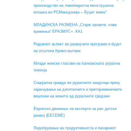
производство на повеќекратна менструална
влошка во РСМакедонија – Буџет мама“
МЛАДИНСКА РАЗМЕНА „Стари занаети, нови
времиња“ ЕРАЗМУС+, КА1
Родовиот аспект во развојните програми и буџет
на општина Кривогаштани
Mлади женски гласови на балканската рурална
поезија
Социјална правда во руралните заедници преку
зајакнување на дигиталните и претприемничките
вештини на жените од руралните средини
Европско движење на експерти за ран детски
развој (EECEME)
Подобрување на продуктивноста и пазарниот