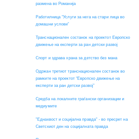
размена во Романија
Работилница “Услуги за нега на стари лица во
домашни услови”
Транснационален состанок на проектот Европско
движење на експерти за ран детски развој
Спорт и здрава храна за детство без мана
Одржан третиот транснационален состанок во
рамките на проектот “Европско движење на
експерти за ран детски развој”
Средба на локалните граѓански организации и
медиумите
"Еднаквост и социјална правда" - во пресрет на
Светскиот ден на социјалната правда