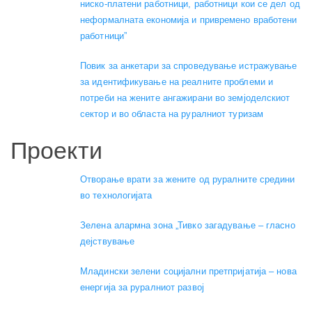
ниско-платени работници, работници кои се дел од
неформалната економија и привремено вработени
работници”
Повик за анкетари за спроведување истражување
за идентификување на реалните проблеми и
потреби на жените ангажирани во земјоделскиот
сектор и во областа на руралниот туризам
Проекти
Отворање врати за жените од руралните средини
во технологијата
Зелена алармна зона „Тивко загадување – гласно
дејствување
Младински зелени социјални претпријатија – нова
енергија за руралниот развој