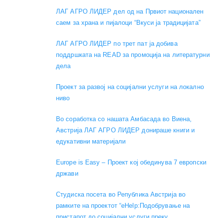
ЛАГ АГРО ЛИДЕР дел од на Првиот национален
саем за храна и пијалоци “Вкуси ја традицијата”
ЛАГ АГРО ЛИДЕР по трет пат ја добива
поддршката на READ за промоција на литературни
дела
Проект за развој на социјални услуги на локално
ниво
Во соработка со нашата Амбасада во Виена,
Австрија ЛАГ АГРО ЛИДЕР донираше книги и
едукативни материјали
Europe is Easy – Проект кој обединува 7 европски
држави
Студиска посета во Република Австрија во
рамките на проектот “eHelp:Подобрување на
пристапот до социјални услуги преку