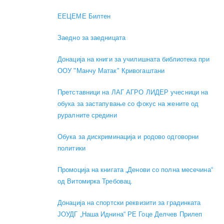
EEЦЕМЕ Билтен
Заедно за заедницата
Донација на книги за училишната библиотека при
ООУ "Манчу Матак" Кривогаштани
Претставници на ЛАГ АГРО ЛИДЕР учесници на
обука за застапување со фокус на жените од
руралните средини
Обука за дискриминација и родово одговорни
политики
Промоција на книгата „Денови со полна месечина“
од Витомирка Требовац.
Донација на спортски реквизити за градинката
ЈОУДГ „Наша Иднина“ РЕ Гоце Делчев Прилеп