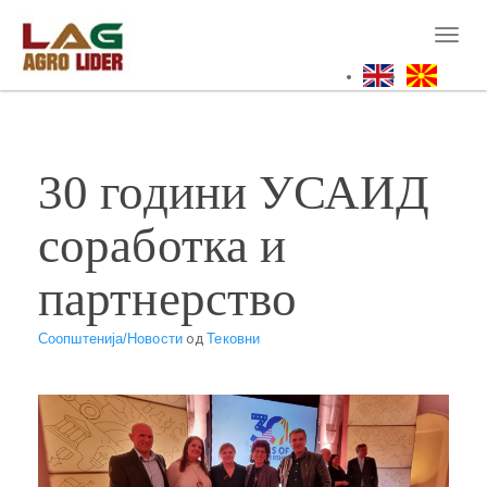
Skip
to
Toggl
main
naviga
content
30 години УСАИД
соработка и
партнерство
Соопштенија/Новости
од
Тековни