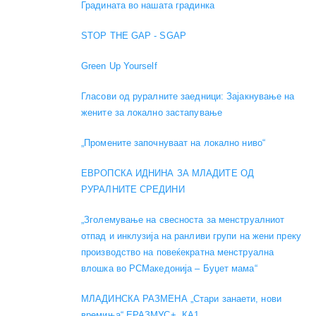
Градината во нашата градинка
STOP THE GAP - SGAP
Green Up Yourself
Гласови од руралните заедници: Зајакнување на
жените за локално застапување
„Промените започнуваат на локално ниво“
ЕВРОПСКА ИДНИНА ЗА МЛАДИТЕ ОД
РУРАЛНИТЕ СРЕДИНИ
„Зголемување на свесноста за менструалниот
отпад и инклузија на ранливи групи на жени преку
производство на повеќекратна менструална
влошка во РСМакедонија – Буџет мама“
МЛАДИНСКА РАЗМЕНА „Стари занаети, нови
времиња“ ЕРАЗМУС+, КА1