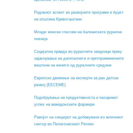
Родовиот аспект во развојните програми и буџет
на општина Кривогаштани
Mлади женски гласови на балканската рурална
поезија
Социјална правда во руралните заедници преку
зајакнување на дигиталните и претприемничките
вештини на жените од руралните средини
Европско движење на експерти за ран детски
развој (EECEME)
Подобрување на продуктивноста и пазарниот
успех на македонските фармери
Равојот на синџирот на добавувачи во млечниот
сектор во Пелагонискиот Регион