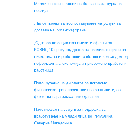
Mлади женски гласови на балканската рурална
поезија
„Пилот проект за воспоставување на услуги за
достава на (органска) храна
„Одговор на социо-економските ефекти од
КОВИД-19 преку поддршка на ранливите групи на
ниско-платени работници, работници кои се дел од
неформалната економија и привремено вработени
работници”
Подобрување на дијалогот за поголема
финансиска транспарентност на општините, со
фокус на парафискалните давачки
Пилотирање на услуги за поддршка за
вработување на млади лица во Република
Северна Македонија