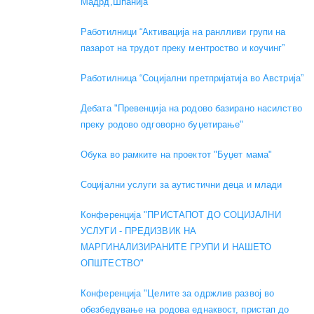
Мадрд,Шпанија
Работилници “Активација на ранлливи групи на
пазарот на трудот преку ментроство и коучинг”
Работилница “Социјални претпријатија во Австрија”
Дебата "Превенција на родово базирано насилство
преку родово одговорно буџетирање"
Обука во рамките на проектот "Буџет мама"
Социјални услуги за аутистични деца и млади
Конференција "ПРИСТАПОТ ДО СОЦИЈАЛНИ
УСЛУГИ - ПРЕДИЗВИК НА
МАРГИНАЛИЗИРАНИТЕ ГРУПИ И НАШЕТО
ОПШТЕСТВО"
Конференција "Целите за одржлив развој во
обезбедување на родова еднаквост, пристап до