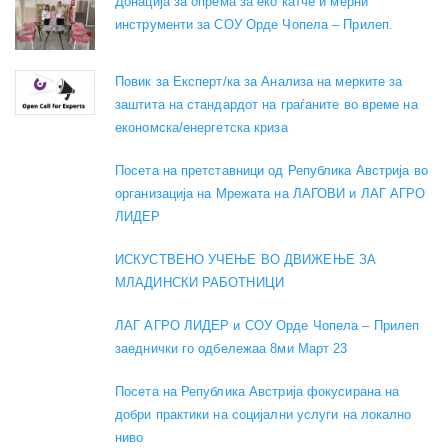
Донација за опрема за еко катче и мерни
инструменти за СОУ Орде Чопела – Прилеп.
Повик за Експерт/ка за Анализа на мерките за
заштита на стандардот на граѓаните во време на
економска/енергетска криза
Посета на претставници од Република Австрија во
организација на Мрежата на ЛАГОВИ и ЛАГ АГРО
ЛИДЕР
ИСКУСТВЕНО УЧЕЊЕ ВО ДВИЖЕЊЕ ЗА
МЛАДИНСКИ РАБОТНИЦИ
ЛАГ АГРО ЛИДЕР и СОУ Орде Чопела – Прилеп
заеднички го одбележаа 8ми Март 23
Посета на Република Австрија фокусирана на
добри практики на социјални услуги на локално
ниво