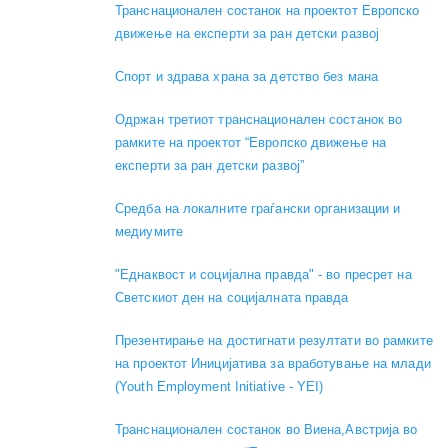
Транснационален состанок на проектот Европско
движење на експерти за ран детски развој
Спорт и здрава храна за детство без мана
Одржан третиот транснационален состанок во
рамките на проектот “Европско движење на
експерти за ран детски развој”
Средба на локалните граѓански организации и
медиумите
"Еднаквост и социјална правда" - во пресрет на
Светскиот ден на социјалната правда
Презентирање на достигнати резултати во рамките
на проектот Иницијатива за вработување на млади
(Youth Employment Initiative - YEI)
Транснационален состанок во Виена,Австрија во