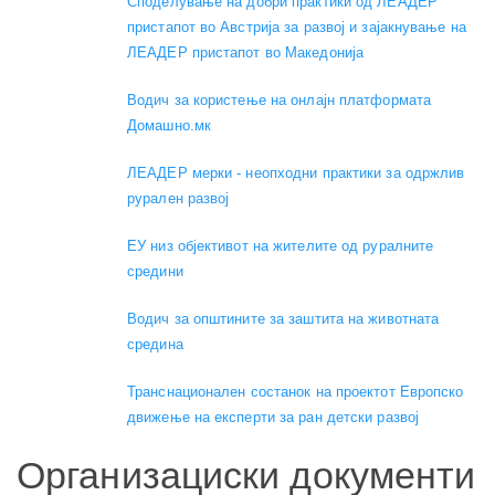
Споделување на добри практики од ЛЕАДЕР
пристапот во Австрија за развој и зајакнување на
ЛЕАДЕР пристапот во Македонија
Водич за користење на онлајн платформата
Домашно.мк
ЛЕАДЕР мерки - неопходни практики за одржлив
рурален развој
ЕУ низ објективот на жителите од руралните
средини
Водич за општините за заштита на животната
средина
Транснационален состанок на проектот Европско
движење на експерти за ран детски развој
Организациски документи