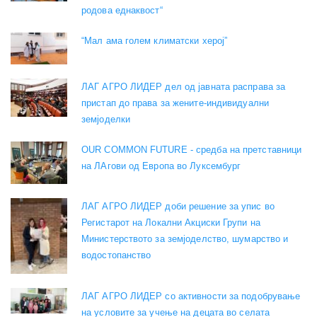
родова еднаквост“
“Мал ама голем климатски херој”
ЛАГ АГРО ЛИДЕР дел од јавната расправа за
пристап до права за жените-индивидуални
земјоделки
OUR COMMON FUTURE - средба на претставници
на ЛАгови од Европа во Луксембург
ЛАГ АГРО ЛИДЕР доби решение за упис во
Регистарот на Локални Акциски Групи на
Министерството за земјоделство, шумарство и
водостопанство
ЛАГ АГРО ЛИДЕР со активности за подобрување
на условите за учење на децата во селата