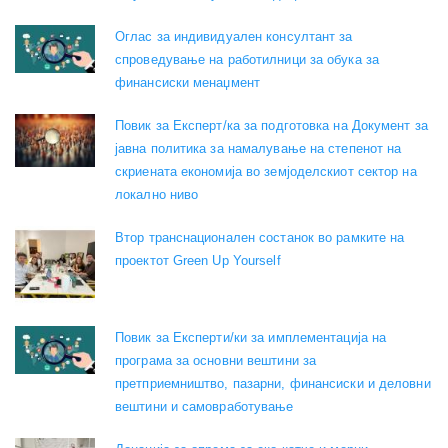
Оглас за индивидуален консултант за
спроведување на работилници за обука за
финансиски менаџмент
Повик за Експерт/ка за подготовка на Документ за
јавна политика за намалување на степенот на
скриената економија во земјоделскиот сектор на
локално ниво
Втор транснационален состанок во рамките на
проектот Green Up Yourself
Повик за Експерти/ки за имплементација на
програма за основни вештини за
претприемништво, пазарни, финансиски и деловни
вештини и самовработување