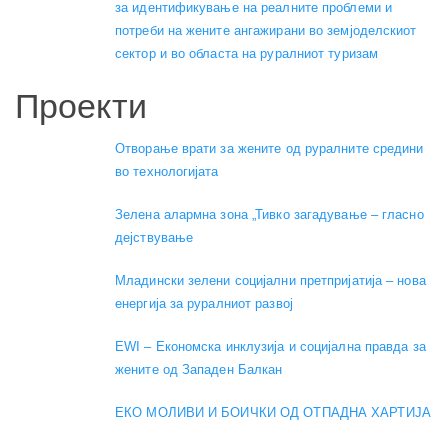
за идентификување на реалните проблеми и
потреби на жените ангажирани во земјоделскиот
сектор и во областа на руралниот туризам
Проекти
Отворање врати за жените од руралните средини
во технологијата
Зелена алармна зона „Тивко загадување – гласно
дејствување
Младински зелени социјални претпријатија – нова
енергија за руралниот развој
EWI – Економска инклузија и социјална правда за
жените од Западен Балкан
ЕКО МОЛИВИ И БОИЧКИ ОД ОТПАДНА ХАРТИЈА