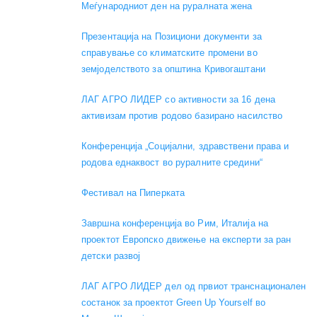
Меѓународниот ден на руралната жена
Презентација на Позициони документи за
справување со климатските промени во
земјоделството за општина Кривогаштани
ЛАГ АГРО ЛИДЕР со активности за 16 дена
активизам против родово базирано насилство
Конференција „Социјални, здравствени права и
родова еднаквост во руралните средини“
Фестивал на Пиперката
Завршна конференција во Рим, Италија на
проектот Европско движење на експерти за ран
детски развој
ЛАГ АГРО ЛИДЕР дел од првиот транснационален
состанок за проектот Green Up Yourself во