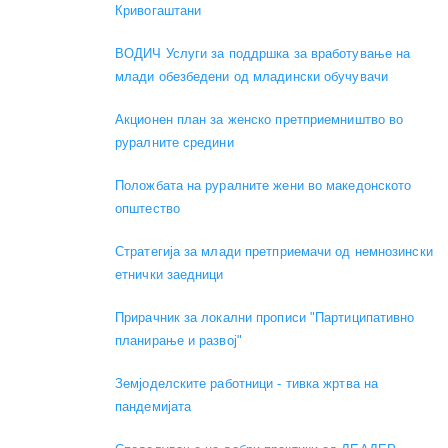
Кривогаштани
ВОДИЧ Услуги за поддршка за вработување на
млади обезбедени од младински обучувачи
Акционен план за женско претприемништво во
руралните средини
Положбата на руралните жени во македонското
општество
Стратегија за млади претприемачи од немнозински
етнички заедници
Прирачник за локални прописи "Партиципативно
планирање и развој"
Земјоделските работници - тивка жртва на
пандемијата