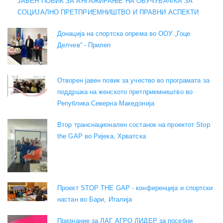
ЈАВЕН ПОВИК ЗА АНГАЖИРАЊЕ НА ОБУЧУВАЧ/КА ЗА
СОЦИЈАЛНО ПРЕТПРИЕМНИШТВО И ПРАВНИ АСПЕКТИ
Донација на спортска опрема во ООУ „Гоце
Делчев“ - Прилеп
Отворен јавен повик за учество во програмата за
поддршка на женското претприемништво во
Република Северна Македонија
Втор транснационален состанок на проектот Stop
the GAP во Ријека, Хрватска
Проект STOP THE GAP - конференција и спортски
настан во Бари, Италија
Признание за ЛАГ АГРО ЛИДЕР за посебни