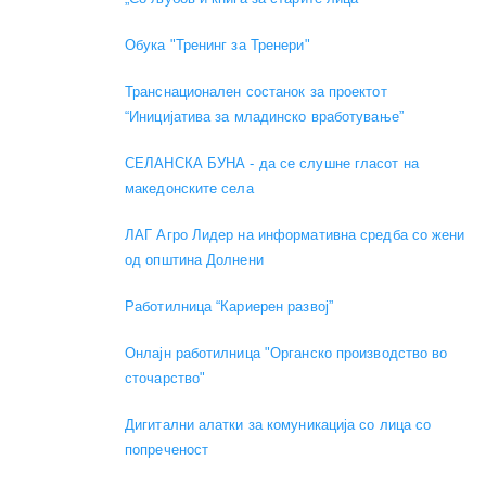
Обука "Тренинг за Тренери"
Транснационален состанок за проектот
“Иницијатива за младинско вработување”
СЕЛАНСКА БУНА - да се слушне гласот на
македонските села
ЛАГ Агро Лидер на информативна средба со жени
од општина Долнени
Работилница “Кариерен развој”
Онлајн работилница "Органско производство во
сточарство"
Дигитални алатки за комуникација со лица со
попреченост