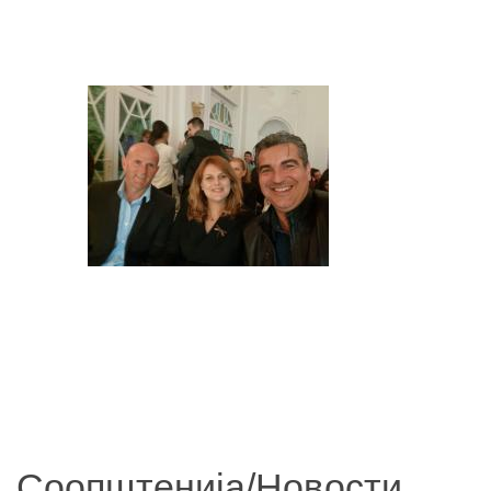
Соопштенија/Новости