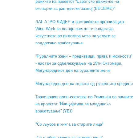
рамките на проектот “Европско движење на
експерти за ран детски развој (EECEME)”
ЛАГ АГРО ЛИДЕР и австриската организација
Wien Work на онлајн настан ги споделија
искуствата во пилотирањето на услуги за
поддржано вработување
“Руралните жени – предизвици, права и можности”
- настан за одбележување на 15ти Октомври,
Меѓународниот ден на руралните жени
Меѓународен ден на жените од руралните средини
Транснационален состанок во Романија во рамките
на проектот “Иницијатива за младинско
вработување” (YEI)
"Со љубов и книга за старите лица"
„Со љубов и книга за старите лица“