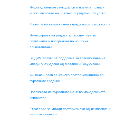
Индивидуалните земјоделци и нивните права -
имаат ли право на платено породилно отсуство
Животот во нашите села - предизвици и можности
Интегрирање на родовата перспектива во
политиките и програмите на општина
Кривогаштани
ВОДИЧ Услуги за поддршка за вработување на
млади обезбедени од младински обучувачи
Акционен план за женско претприемништво во
руралните средини
Положбата на руралните жени во македонското
општество
Стратегија за млади претприемачи од немнозински
етнички заедници