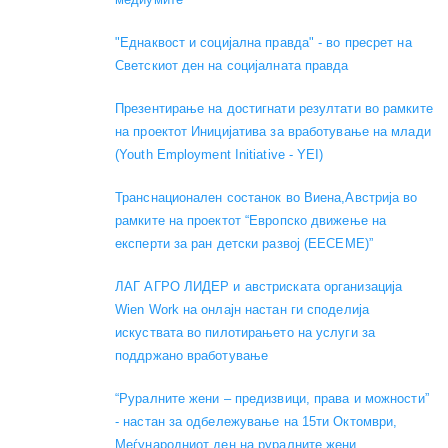
"Еднаквост и социјална правда" - во пресрет на
Светскиот ден на социјалната правда
Презентирање на достигнати резултати во рамките
на проектот Иницијатива за вработување на млади
(Youth Employment Initiative - YEI)
Транснационален состанок во Виена,Австрија во
рамките на проектот “Европско движење на
експерти за ран детски развој (EECEME)”
ЛАГ АГРО ЛИДЕР и австриската организација
Wien Work на онлајн настан ги споделија
искуствата во пилотирањето на услуги за
поддржано вработување
“Руралните жени – предизвици, права и можности”
- настан за одбележување на 15ти Октомври,
Меѓународниот ден на руралните жени