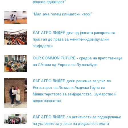
родова еднаквост“
“Мал ама голем климатски херој”
ЛАГ АГРО ЛИДЕР дел од јавната расправа за
пристап до права за жените-индивидуални
земјоделки
OUR COMMON FUTURE - средба на претставници
на ЛАгови од Европа во Луксембург
ЛАГ АГРО ЛИДЕР доби решение за упис во
Регистарот на Локални Акциски Групи на
Министерството за земјоделство, шумарство и
водостопанство
ЛАГ АГРО ЛИДЕР со активности за подобрување
на условите за учење на децата во селата