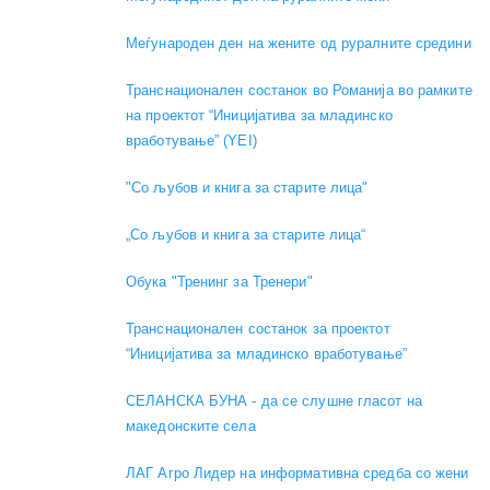
Меѓународен ден на жените од руралните средини
Транснационален состанок во Романија во рамките
на проектот “Иницијатива за младинско
вработување” (YEI)
"Со љубов и книга за старите лица"
„Со љубов и книга за старите лица“
Обука "Тренинг за Тренери"
Транснационален состанок за проектот
“Иницијатива за младинско вработување”
СЕЛАНСКА БУНА - да се слушне гласот на
македонските села
ЛАГ Агро Лидер на информативна средба со жени