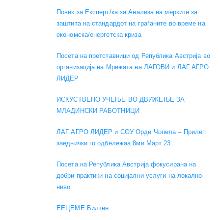
Повик за Експерт/ка за Анализа на мерките за
заштита на стандардот на граѓаните во време на
економска/енергетска криза
Посета на претставници од Република Австрија во
организација на Мрежата на ЛАГОВИ и ЛАГ АГРО
ЛИДЕР
ИСКУСТВЕНО УЧЕЊЕ ВО ДВИЖЕЊЕ ЗА
МЛАДИНСКИ РАБОТНИЦИ
ЛАГ АГРО ЛИДЕР и СОУ Орде Чопела – Прилеп
заеднички го одбележаа 8ми Март 23
Посета на Република Австрија фокусирана на
добри практики на социјални услуги на локално
ниво
EEЦЕМЕ Билтен