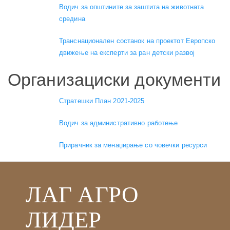
Водич за општините за заштита на животната
средина
Транснационален состанок на проектот Европско
движење на експерти за ран детски развој
Организациски документи
Стратешки План 2021-2025
Водич за административно работење
Прирачник за менаџирање со човечки ресурси
ЛАГ АГРО
ЛИДЕР