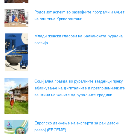
Родовиот аспект во развојните програми и буџет
на општина Кривогаштани
Mлади женски гласови на балканската рурална
поезија
Социјална правда во руралните заедници преку
зајакнување на дигиталните и претприемничките
вештини на жените од руралните средини
Европско движење на експерти за ран детски
развој (EECEME)