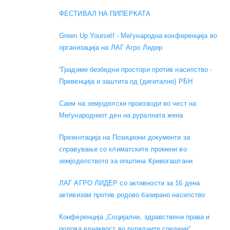
ФЕСТИВАЛ НА ПИПЕРКАТА
Green Up Yourself - Меѓународна конференција во
организација на ЛАГ Агро Лидер
“Градиме безбедни простори против насилство -
Превенција и заштита од (дигитално) РБН
Саем на земјоделски производи во чест на
Меѓународниот ден на руралната жена
Презентација на Позициони документи за
справување со климатските промени во
земјоделството за општина Кривогаштани
ЛАГ АГРО ЛИДЕР со активности за 16 дена
активизам против родово базирано насилство
Конференција „Социјални, здравствени права и
родова еднаквост во руралните средини“