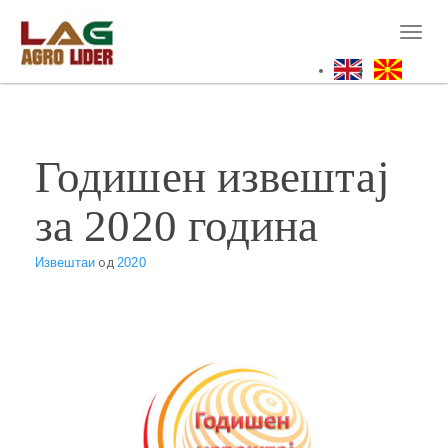
Skip
to
Toggl
main
naviga
content
Годишен извештај
за 2020 година
Извештаи
од
2020