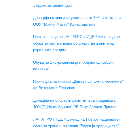
Заедно за заедницата
Донација на книги за училишната библиотека при
ООУ "Манчу Матак" Кривогаштани
Претставници на ЛАГ АГРО ЛИДЕР учесници на
обука за застапување со фокус на жените од
руралните средини
Обука за дискриминација и родово одговорни
политики
Промоција на книгата „Денови со полна месечина“
од Витомирка Требовац.
Донација на спортски реквизити за градинката
ЈОУДГ „Наша Иднина“ РЕ Гоце Делчев Прилеп
ЛАГ АГРО ЛИДЕР дел од на Првиот национален
саем за храна и пијалоци “Вкуси ја традицијата”