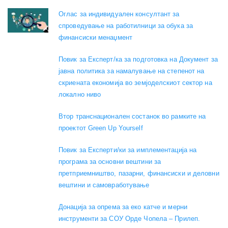
Оглас за индивидуален консултант за
спроведување на работилници за обука за
финансиски менаџмент
Повик за Експерт/ка за подготовка на Документ за
јавна политика за намалување на степенот на
скриената економија во земјоделскиот сектор на
локално ниво
Втор транснационален состанок во рамките на
проектот Green Up Yourself
Повик за Експерти/ки за имплементација на
програма за основни вештини за
претприемништво, пазарни, финансиски и деловни
вештини и самовработување
Донација за опрема за еко катче и мерни
инструменти за СОУ Орде Чопела – Прилеп.