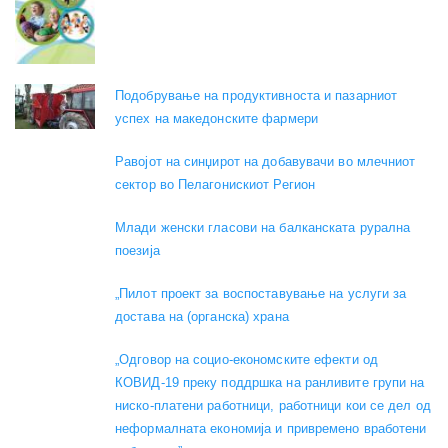
Подобрување на продуктивноста и пазарниот
успех на македонските фармери
Равојот на синџирот на добавувачи во млечниот
сектор во Пелагонискиот Регион
Mлади женски гласови на балканската рурална
поезија
„Пилот проект за воспоставување на услуги за
достава на (органска) храна
„Одговор на социо-економските ефекти од
КОВИД-19 преку поддршка на ранливите групи на
ниско-платени работници, работници кои се дел од
неформалната економија и привремено вработени