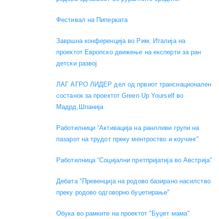
Фестивал на Пиперката
Завршна конференција во Рим, Италија на
проектот Европско движење на експерти за ран
детски развој
ЛАГ АГРО ЛИДЕР дел од првиот транснационален
состанок за проектот Green Up Yourself во
Мадрд,Шпанија
Работилници “Активација на ранлливи групи на
пазарот на трудот преку ментроство и коучинг”
Работилница “Социјални претпријатија во Австрија”
Дебата "Превенција на родово базирано насилство
преку родово одговорно буџетирање"
Обука во рамките на проектот "Буџет мама"