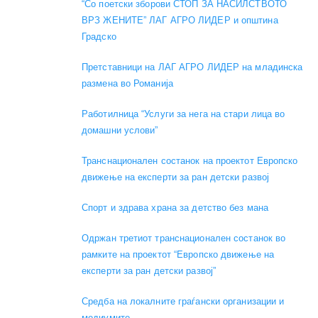
“Со поетски зборови СТОП ЗА НАСИЛСТВОТО
ВРЗ ЖЕНИТЕ” ЛАГ АГРО ЛИДЕР и општина
Градско
Претставници на ЛАГ АГРО ЛИДЕР на младинска
размена во Романија
Работилница “Услуги за нега на стари лица во
домашни услови”
Транснационален состанок на проектот Европско
движење на експерти за ран детски развој
Спорт и здрава храна за детство без мана
Одржан третиот транснационален состанок во
рамките на проектот “Европско движење на
експерти за ран детски развој”
Средба на локалните граѓански организации и
медиумите