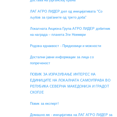
достава на (органска) храна"
ЛАГ АГРО ЛИДЕР дел од иницијативата "Со
љубов за граѓаните од трето доба"
Локалната Акциона Група АГРО ЛИДЕР добитник
на награда – плакета 3ти Ноември
Родова еднаквост - Предизвици и можности
Достапни јавни информации за лица со
попреченост
ПОВИК ЗА ИЗРАЗУВАЊЕ ИНТЕРЕС НА
ЕДИНИЦИТЕ НА ЛОКАЛНАТА САМОУПРАВА ВО
РЕПУБИКА СЕВЕРНА МАКЕДОНИЈА И ГРАДОТ
СКОПЈЕ
Повик за експерт!
Домашно.мк - иницијатива на ЛАГ АГРО ЛИДЕР за