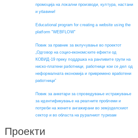
промоција на локални производи, култура, настани
и убавини!
Educational program for creating a website using the
platform "WEBFLOW"
Повик за правник за вклучување во проектот
„Одговор на социо-економските ефекти од
КОВИД-19 преку поддршка на ранливите групи на
ниско-платени работници, работници кои се дел од
неформалната економија и привремено вработени
работници”
Повик за анкетари за спроведување истражување
за идентификување на реалните проблеми и
потреби на жените ангажирани во земјоделскиот
сектор и во областа на руралниот туризам
Проекти