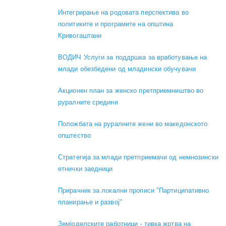
Интегрирање на родовата перспектива во
политиките и програмите на општина
Кривогаштани
ВОДИЧ Услуги за поддршка за вработување на
млади обезбедени од младински обучувачи
Акционен план за женско претприемништво во
руралните средини
Положбата на руралните жени во македонското
општество
Стратегија за млади претприемачи од немнозински
етнички заедници
Прирачник за локални прописи "Партиципативно
планирање и развој"
Земјоделските работници - тивка жртва на