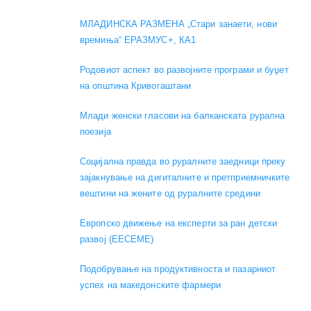
МЛАДИНСКА РАЗМЕНА „Стари занаети, нови
времиња“ ЕРАЗМУС+, КА1
Родовиот аспект во развојните програми и буџет
на општина Кривогаштани
Mлади женски гласови на балканската рурална
поезија
Социјална правда во руралните заедници преку
зајакнување на дигиталните и претприемничките
вештини на жените од руралните средини
Европско движење на експерти за ран детски
развој (EECEME)
Подобрување на продуктивноста и пазарниот
успех на македонските фармери