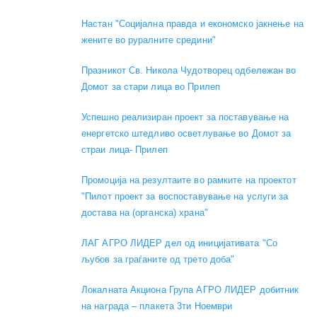
Настан "Социјална правда и економско јакнење на
жените во руралните средини"
Празникот Св. Никола Чудотворец одбележан во
Домот за стари лица во Прилеп
Успешно реализиран проект за поставување на
енергетско штедливо осветлување во Домот за
страи лица- Прилеп
Промоција на резултаите во рамките на проектот
"Пилот проект за воспоставување на услуги за
достава на (органска) храна"
ЛАГ АГРО ЛИДЕР дел од иницијативата "Со
љубов за граѓаните од трето доба"
Локалната Акциона Група АГРО ЛИДЕР добитник
на награда – плакета 3ти Ноември