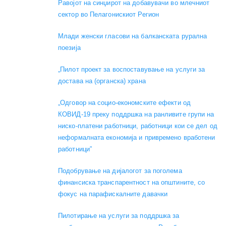
Равојот на синџирот на добавувачи во млечниот
сектор во Пелагонискиот Регион
Mлади женски гласови на балканската рурална
поезија
„Пилот проект за воспоставување на услуги за
достава на (органска) храна
„Одговор на социо-економските ефекти од
КОВИД-19 преку поддршка на ранливите групи на
ниско-платени работници, работници кои се дел од
неформалната економија и привремено вработени
работници”
Подобрување на дијалогот за поголема
финансиска транспарентност на општините, со
фокус на парафискалните давачки
Пилотирање на услуги за поддршка за