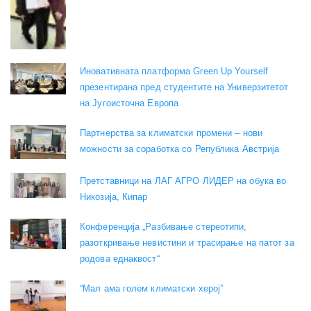
Иновативната платформа Green Up Yourself
презентирана пред студентите на Универзитетот
на Југоисточна Европа
Партнерства за климатски промени – нови
можности за соработка со Република Австрија
Претставници на ЛАГ АГРО ЛИДЕР на обука во
Никозија, Кипар
Конференција „Разбивање стереотипи,
разоткривање невистини и трасирање на патот за
родова еднаквост“
“Мал ама голем климатски херој”