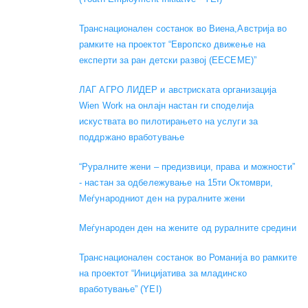
Транснационален состанок во Виена,Австрија во
рамките на проектот “Европско движење на
експерти за ран детски развој (EECEME)”
ЛАГ АГРО ЛИДЕР и австриската организација
Wien Work на онлајн настан ги споделија
искуствата во пилотирањето на услуги за
поддржано вработување
“Руралните жени – предизвици, права и можности”
- настан за одбележување на 15ти Октомври,
Меѓународниот ден на руралните жени
Меѓународен ден на жените од руралните средини
Транснационален состанок во Романија во рамките
на проектот “Иницијатива за младинско
вработување” (YEI)