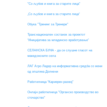
"Со љубов и книга за старите лица"
„Со љубов и книга за старите лица“
Обука "Тренинг за Тренери"
Транснационален состанок за проектот
“Иницијатива за младинско вработување”
СЕЛАНСКА БУНА - да се слушне гласот на
македонските села
ЛАГ Агро Лидер на информативна средба со жени
од општина Долнени
Работилница “Кариерен развој”
Онлајн работилница "Органско производство во
сточарство"