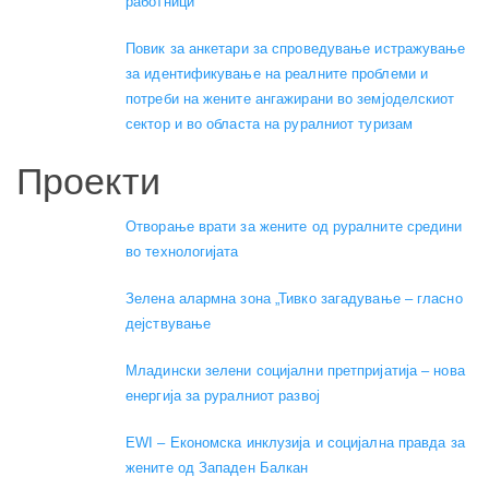
работници”
Повик за анкетари за спроведување истражување
за идентификување на реалните проблеми и
потреби на жените ангажирани во земјоделскиот
сектор и во областа на руралниот туризам
Проекти
Отворање врати за жените од руралните средини
во технологијата
Зелена алармна зона „Тивко загадување – гласно
дејствување
Младински зелени социјални претпријатија – нова
енергија за руралниот развој
EWI – Економска инклузија и социјална правда за
жените од Западен Балкан