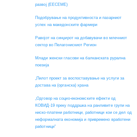
развој (EECEME)
Подобрување на продуктивноста и пазарниот
успех на македонските фармери
Равојот на синџирот на добавувачи во млечниот
сектор во Пелагонискиот Регион
Mлади женски гласови на балканската рурална
поезија
„Пилот проект за воспоставување на услуги за
достава на (органска) храна
„Одговор на социо-економските ефекти од
КОВИД-19 преку поддршка на ранливите групи на
ниско-платени работници, работници кои се дел од
неформалната економија и привремено вработени
работници”