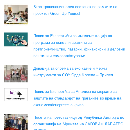
Втор транснационален состанок во рамките на
проектот Green Up Yourself
Повик за Експерти/ки за имплементација на
програма за основни вештини за
претприемништво, пазарни, финансиски и деловни
вештини и самовработување
Донација за опрема за еко катче и мерни
инструменти за СОУ Орде Чопела – Прилеп.
Повик за Експерт/ка за Анализа на мерките за
заштита на стандардот на граѓаните во време на
економска/енергетска криза
Посета на претставници од Република Австрија во
организација на Мрежата на ЛАГОВИ и ЛАГ АГРО