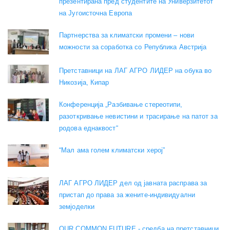
презентирана пред студентите на Универзитетот
на Југоисточна Европа
Партнерства за климатски промени – нови
можности за соработка со Република Австрија
Претставници на ЛАГ АГРО ЛИДЕР на обука во
Никозија, Кипар
Конференција „Разбивање стереотипи,
разоткривање невистини и трасирање на патот за
родова еднаквост“
“Мал ама голем климатски херој”
ЛАГ АГРО ЛИДЕР дел од јавната расправа за
пристап до права за жените-индивидуални
земјоделки
OUR COMMON FUTURE - средба на претставници