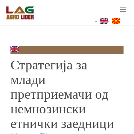
Skip
to
Toggl
main
naviga
content
Стратегија за
млади
претприемачи од
немнозински
етнички заедници