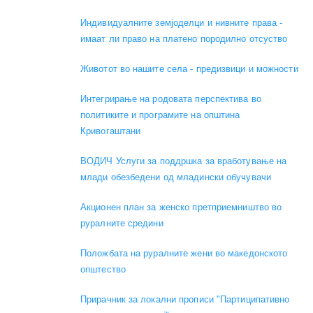
Индивидуалните земјоделци и нивните права -
имаат ли право на платено породилно отсуство
Животот во нашите села - предизвици и можности
Интегрирање на родовата перспектива во
политиките и програмите на општина
Кривогаштани
ВОДИЧ Услуги за поддршка за вработување на
млади обезбедени од младински обучувачи
Акционен план за женско претприемништво во
руралните средини
Положбата на руралните жени во македонското
општество
Прирачник за локални прописи "Партиципативно