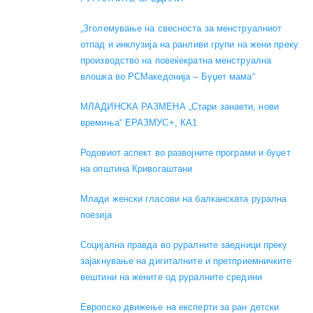
„Зголемување на свесноста за менструалниот
отпад и инклузија на ранливи групи на жени преку
производство на повеќекратна менструална
влошка во РСМакедонија – Буџет мама“
МЛАДИНСКА РАЗМЕНА „Стари занаети, нови
времиња“ ЕРАЗМУС+, КА1
Родовиот аспект во развојните програми и буџет
на општина Кривогаштани
Mлади женски гласови на балканската рурална
поезија
Социјална правда во руралните заедници преку
зајакнување на дигиталните и претприемничките
вештини на жените од руралните средини
Европско движење на експерти за ран детски