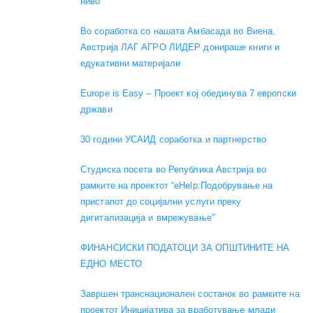
ниво
Во соработка со нашата Амбасада во Виена,
Австрија ЛАГ АГРО ЛИДЕР донираше книги и
едукативни материјали
Europe is Easy – Проект кој обединува 7 европски
држави
30 години УСАИД соработка и партнерство
Студиска посета во Република Австрија во
рамките на проектот “eHelp:Подобрување на
пристапот до социјални услуги преку
дигитализација и вмрежување”
ФИНАНСИСКИ ПОДАТОЦИ ЗА ОПШТИНИТЕ НА
ЕДНО МЕСТО
Завршен транснационален состанок во рамките на
проектот Иницијатива за вработување млади