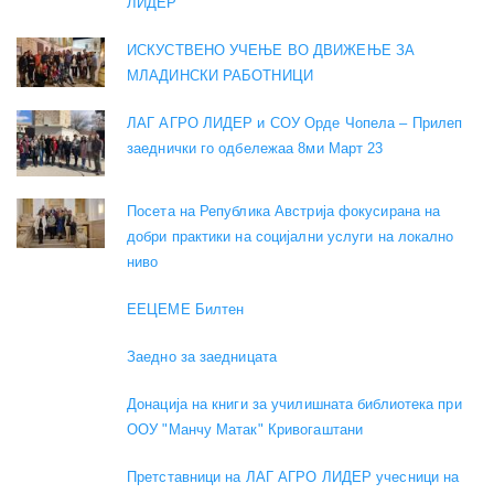
ЛИДЕР
ИСКУСТВЕНО УЧЕЊЕ ВО ДВИЖЕЊЕ ЗА
МЛАДИНСКИ РАБОТНИЦИ
ЛАГ АГРО ЛИДЕР и СОУ Орде Чопела – Прилеп
заеднички го одбележаа 8ми Март 23
Посета на Република Австрија фокусирана на
добри практики на социјални услуги на локално
ниво
EEЦЕМЕ Билтен
Заедно за заедницата
Донација на книги за училишната библиотека при
ООУ "Манчу Матак" Кривогаштани
Претставници на ЛАГ АГРО ЛИДЕР учесници на