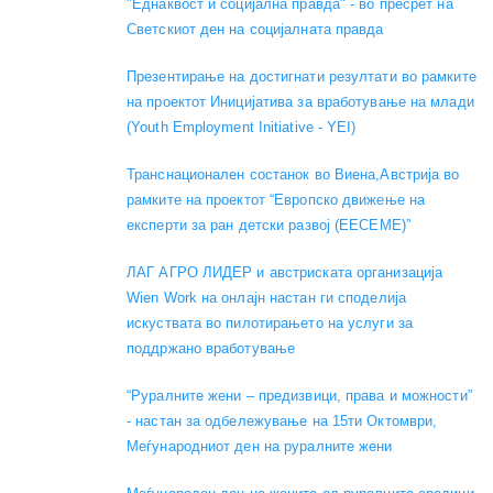
"Еднаквост и социјална правда" - во пресрет на
Светскиот ден на социјалната правда
Презентирање на достигнати резултати во рамките
на проектот Иницијатива за вработување на млади
(Youth Employment Initiative - YEI)
Транснационален состанок во Виена,Австрија во
рамките на проектот “Европско движење на
експерти за ран детски развој (EECEME)”
ЛАГ АГРО ЛИДЕР и австриската организација
Wien Work на онлајн настан ги споделија
искуствата во пилотирањето на услуги за
поддржано вработување
“Руралните жени – предизвици, права и можности”
- настан за одбележување на 15ти Октомври,
Меѓународниот ден на руралните жени