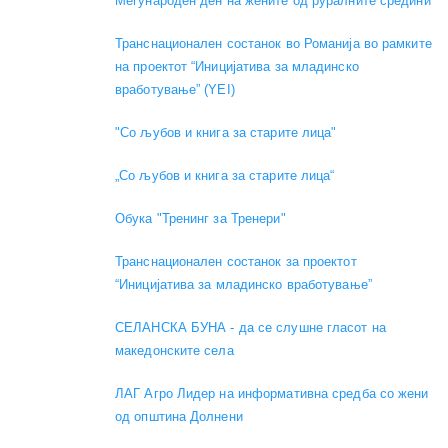
Меѓународен ден на жените од руралните средини
Транснационален состанок во Романија во рамките
на проектот “Иницијатива за младинско
вработување” (YEI)
"Со љубов и книга за старите лица"
„Со љубов и книга за старите лица“
Обука "Тренинг за Тренери"
Транснационален состанок за проектот
“Иницијатива за младинско вработување”
СЕЛАНСКА БУНА - да се слушне гласот на
македонските села
ЛАГ Агро Лидер на информативна средба со жени
од општина Долнени