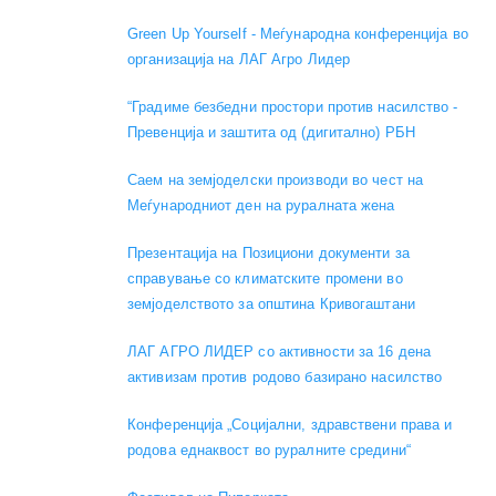
Green Up Yourself - Меѓународна конференција во
организација на ЛАГ Агро Лидер
“Градиме безбедни простори против насилство -
Превенција и заштита од (дигитално) РБН
Саем на земјоделски производи во чест на
Меѓународниот ден на руралната жена
Презентација на Позициони документи за
справување со климатските промени во
земјоделството за општина Кривогаштани
ЛАГ АГРО ЛИДЕР со активности за 16 дена
активизам против родово базирано насилство
Конференција „Социјални, здравствени права и
родова еднаквост во руралните средини“