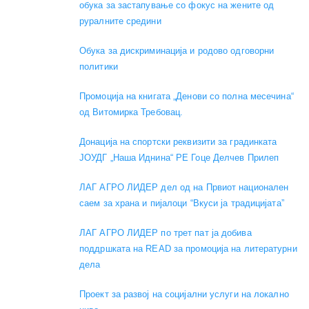
обука за застапување со фокус на жените од
руралните средини
Обука за дискриминација и родово одговорни
политики
Промоција на книгата „Денови со полна месечина“
од Витомирка Требовац.
Донација на спортски реквизити за градинката
ЈОУДГ „Наша Иднина“ РЕ Гоце Делчев Прилеп
ЛАГ АГРО ЛИДЕР дел од на Првиот национален
саем за храна и пијалоци “Вкуси ја традицијата”
ЛАГ АГРО ЛИДЕР по трет пат ја добива
поддршката на READ за промоција на литературни
дела
Проект за развој на социјални услуги на локално