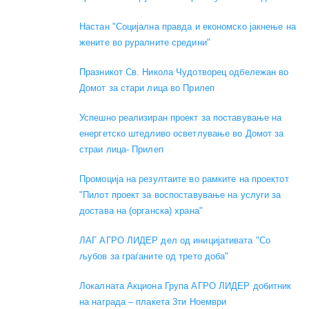
Настан "Социјална правда и економско јакнење на
жените во руралните средини"
Празникот Св. Никола Чудотворец одбележан во
Домот за стари лица во Прилеп
Успешно реализиран проект за поставување на
енергетско штедливо осветлување во Домот за
страи лица- Прилеп
Промоција на резултаите во рамките на проектот
"Пилот проект за воспоставување на услуги за
достава на (органска) храна"
ЛАГ АГРО ЛИДЕР дел од иницијативата "Со
љубов за граѓаните од трето доба"
Локалната Акциона Група АГРО ЛИДЕР добитник
на награда – плакета 3ти Ноември