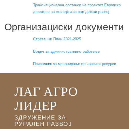
Транснационален состанок на проектот Европско
движење на експерти за ран детски развој
Организациски документи
Стратешки План 2021-2025
Водич за административно работење
Прирачник за менаџирање со човечки ресурси
ЛАГ АГРО
ЛИДЕР
ЗДРУЖЕНИЕ ЗА
РУРАЛЕН РАЗВОЈ