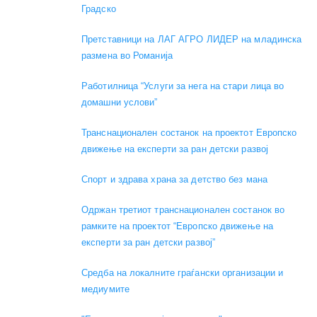
Градско
Претставници на ЛАГ АГРО ЛИДЕР на младинска
размена во Романија
Работилница “Услуги за нега на стари лица во
домашни услови”
Транснационален состанок на проектот Европско
движење на експерти за ран детски развој
Спорт и здрава храна за детство без мана
Одржан третиот транснационален состанок во
рамките на проектот “Европско движење на
експерти за ран детски развој”
Средба на локалните граѓански организации и
медиумите