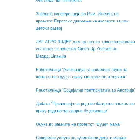
Фестивал на Пиперката
Завршна конференција во Рим, Италија на
проектот Европско движење на експерти за ран
детски развој
ЛАГ АГРО ЛИДЕР дел од првиот транснационален
состанок за проектот Green Up Yourself во
Мадрд,Шпанија
Работилници “Активација на ранлливи групи на
пазарот на трудот преку ментроство и коучинг”
Работилница “Социјални претпријатија во Австрија”
Дебата "Превенција на родово базирано насилство
преку родово одговорно буџетирање"
Обука во рамките на проектот "Буџет мама"
Социјални услуги за аутистични деца и млади