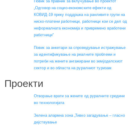
Повик за правник за вклучување во проектот
„Одговор на социо-економските ефекти од
КОВИД-19 преку поддршка на ранливите групи на
ниско-платени работници, работници кои се дел од
неформалната економија и привремено вработени
работници”
Повик за анкетари за спроведување истражување
за идентификување на реалните проблеми и
потреби на жените ангажирани во земјоделскиот
сектор и во областа на руралниот туризам
Проекти
Отворање врати за жените од руралните средини
во технологијата
Зелена алармна зона „Тивко загадување – гласно
дејствување