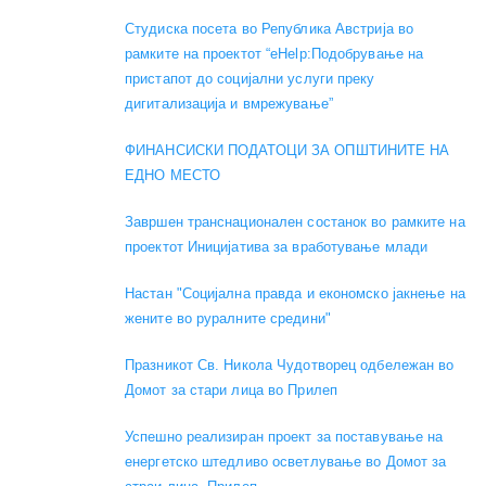
Студиска посета во Република Австрија во
рамките на проектот “eHelp:Подобрување на
пристапот до социјални услуги преку
дигитализација и вмрежување”
ФИНАНСИСКИ ПОДАТОЦИ ЗА ОПШТИНИТЕ НА
ЕДНО МЕСТО
Завршен транснационален состанок во рамките на
проектот Иницијатива за вработување млади
Настан "Социјална правда и економско јакнење на
жените во руралните средини"
Празникот Св. Никола Чудотворец одбележан во
Домот за стари лица во Прилеп
Успешно реализиран проект за поставување на
енергетско штедливо осветлување во Домот за