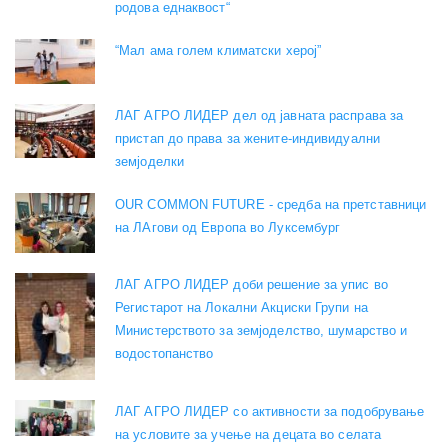
родова еднаквост“
“Мал ама голем климатски херој”
ЛАГ АГРО ЛИДЕР дел од јавната расправа за
пристап до права за жените-индивидуални
земјоделки
OUR COMMON FUTURE - средба на претставници
на ЛАгови од Европа во Луксембург
ЛАГ АГРО ЛИДЕР доби решение за упис во
Регистарот на Локални Акциски Групи на
Министерството за земјоделство, шумарство и
водостопанство
ЛАГ АГРО ЛИДЕР со активности за подобрување
на условите за учење на децата во селата