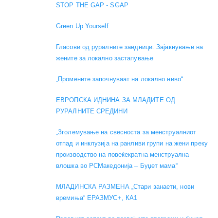
STOP THE GAP - SGAP
Green Up Yourself
Гласови од руралните заедници: Зајакнување на
жените за локално застапување
„Промените започнуваат на локално ниво“
ЕВРОПСКА ИДНИНА ЗА МЛАДИТЕ ОД
РУРАЛНИТЕ СРЕДИНИ
„Зголемување на свесноста за менструалниот
отпад и инклузија на ранливи групи на жени преку
производство на повеќекратна менструална
влошка во РСМакедонија – Буџет мама“
МЛАДИНСКА РАЗМЕНА „Стари занаети, нови
времиња“ ЕРАЗМУС+, КА1