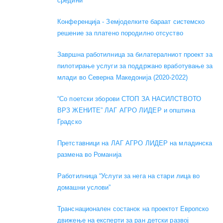
средини"
Конференција - Земјоделките бараат системско
решение за платено породилно отсуство
Завршна работилница за билатералниот проект за
пилотирање услуги за поддржано вработување за
млади во Северна Македонија (2020-2022)
“Со поетски зборови СТОП ЗА НАСИЛСТВОТО
ВРЗ ЖЕНИТЕ” ЛАГ АГРО ЛИДЕР и општина
Градско
Претставници на ЛАГ АГРО ЛИДЕР на младинска
размена во Романија
Работилница “Услуги за нега на стари лица во
домашни услови”
Транснационален состанок на проектот Европско
движење на експерти за ран детски развој