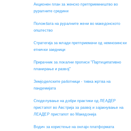
Акционен план за женско претприемништво во
руралните средини
Положбата на руралните жени во македонското
општество
Стратегија за млади претприемачи од немнозински
етнички заедници
Прирачник за локални прописи "Партиципативно
планирање и развој"
Земјоделските работници - тивка жртва на
пандемијата
Споделување на добри практики од ЛЕАДЕР
пристапот во Австрија за развој и зајакнување на
ЛЕАДЕР пристапот во Македонија
Водич за користење на онлајн платформата