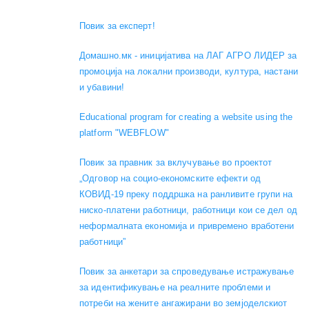
Повик за експерт!
Домашно.мк - иницијатива на ЛАГ АГРО ЛИДЕР за
промоција на локални производи, култура, настани
и убавини!
Educational program for creating a website using the
platform "WEBFLOW"
Повик за правник за вклучување во проектот
„Одговор на социо-економските ефекти од
КОВИД-19 преку поддршка на ранливите групи на
ниско-платени работници, работници кои се дел од
неформалната економија и привремено вработени
работници”
Повик за анкетари за спроведување истражување
за идентификување на реалните проблеми и
потреби на жените ангажирани во земјоделскиот