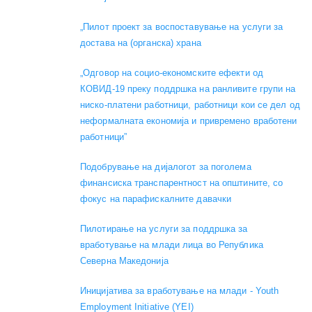
„Пилот проект за воспоставување на услуги за
достава на (органска) храна
„Одговор на социо-економските ефекти од
КОВИД-19 преку поддршка на ранливите групи на
ниско-платени работници, работници кои се дел од
неформалната економија и привремено вработени
работници”
Подобрување на дијалогот за поголема
финансиска транспарентност на општините, со
фокус на парафискалните давачки
Пилотирање на услуги за поддршка за
вработување на млади лица во Република
Северна Македонија
Иницијатива за вработување на млади - Youth
Employment Initiative (YEI)