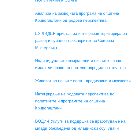
ПОЛИТИЧКИ МОБИНГ
Анализа на развојната програма на општина
Кривогаштани од родова перспектива
ЕУ ЛИДЕР пристап за интегриран територијален
развој и рурален просперитет во Северна
Македонија
Индивидуалните земјоделци и нивните права -
имаат ли право на платено породилно отсуство
Животот во нашите села - предизвици и можности
Интегрирање на родовата перспектива во
политиките и програмите на општина
Кривогаштани
ВОДИЧ Услуги за поддршка за вработување на
млади обезбедени од младински обучувачи