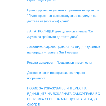
страи лица- Прилеп
Промоција на резултаите во рамките на проектот
"Пилот проект за воспоставување на услуги за
достава на (органска) храна"
ЛАГ АГРО ЛИДЕР дел од иницијативата "Со
љубов за граѓаните од трето доба"
Локалната Акциона Група АГРО ЛИДЕР добитник
на награда – плакета 3ти Ноември
Родова еднаквост - Предизвици и можности
Достапни јавни информации за лица со
попреченост
ПОВИК ЗА ИЗРАЗУВАЊЕ ИНТЕРЕС НА
ЕДИНИЦИТЕ НА ЛОКАЛНАТА САМОУПРАВА ВО
РЕПУБИКА СЕВЕРНА МАКЕДОНИЈА И ГРАДОТ
СКОПЈЕ