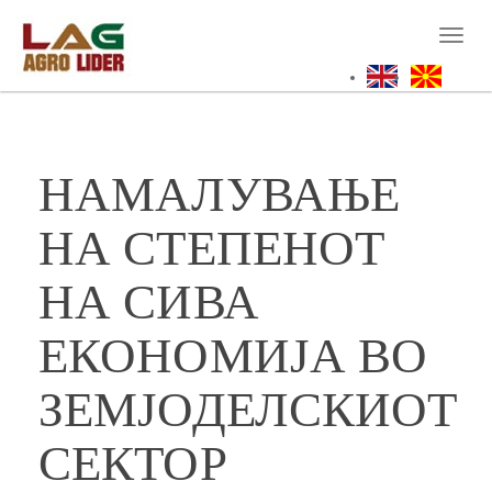
Skip
to
Toggl
main
naviga
content
НАМАЛУВАЊЕ
НА СТЕПЕНОТ
НА СИВА
ЕКОНОМИЈА ВО
ЗЕМЈОДЕЛСКИОТ
СЕКТОР