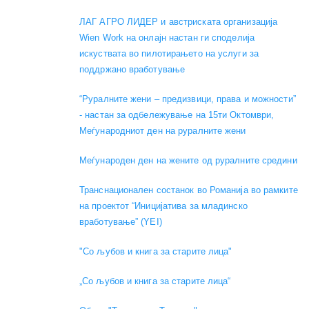
ЛАГ АГРО ЛИДЕР и австриската организација
Wien Work на онлајн настан ги споделија
искуствата во пилотирањето на услуги за
поддржано вработување
“Руралните жени – предизвици, права и можности”
- настан за одбележување на 15ти Октомври,
Меѓународниот ден на руралните жени
Меѓународен ден на жените од руралните средини
Транснационален состанок во Романија во рамките
на проектот “Иницијатива за младинско
вработување” (YEI)
"Со љубов и книга за старите лица"
„Со љубов и книга за старите лица“