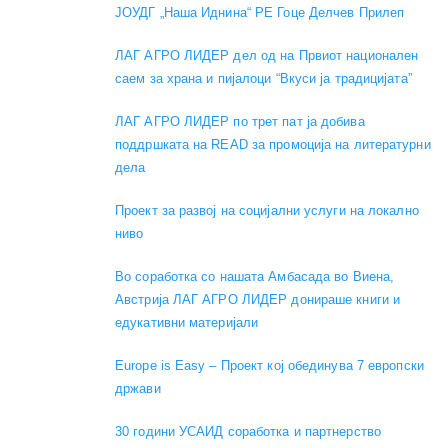
ЈОУДГ „Наша Иднина“ РЕ Гоце Делчев Прилеп
ЛАГ АГРО ЛИДЕР дел од на Првиот национален
саем за храна и пијалоци “Вкуси ја традицијата”
ЛАГ АГРО ЛИДЕР по трет пат ја добива
поддршката на READ за промоција на литературни
дела
Проект за развој на социјални услуги на локално
ниво
Во соработка со нашата Амбасада во Виена,
Австрија ЛАГ АГРО ЛИДЕР донираше книги и
едукативни материјали
Europe is Easy – Проект кој обединува 7 европски
држави
30 години УСАИД соработка и партнерство