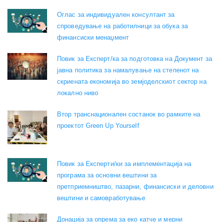
Оглас за индивидуален консултант за
спроведување на работилници за обука за
финансиски менаџмент
Повик за Експерт/ка за подготовка на Документ за
јавна политика за намалување на степенот на
скриената економија во земјоделскиот сектор на
локално ниво
Втор транснационален состанок во рамките на
проектот Green Up Yourself
Повик за Експерти/ки за имплементација на
програма за основни вештини за
претприемништво, пазарни, финансиски и деловни
вештини и самовработување
Донација за опрема за еко катче и мерни