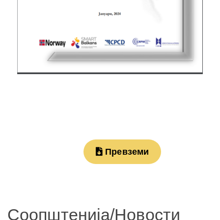
Превземи
Соопштенија/Новости