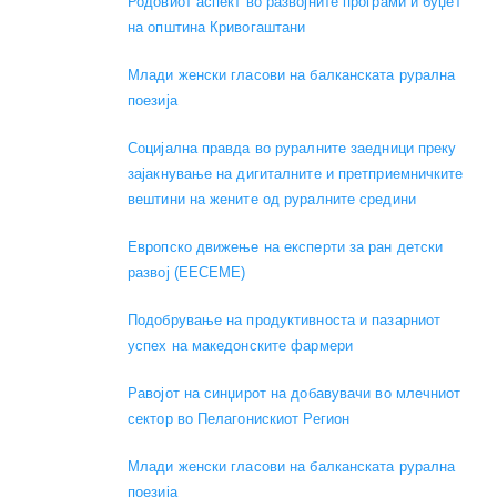
Родовиот аспект во развојните програми и буџет
на општина Кривогаштани
Mлади женски гласови на балканската рурална
поезија
Социјална правда во руралните заедници преку
зајакнување на дигиталните и претприемничките
вештини на жените од руралните средини
Европско движење на експерти за ран детски
развој (EECEME)
Подобрување на продуктивноста и пазарниот
успех на македонските фармери
Равојот на синџирот на добавувачи во млечниот
сектор во Пелагонискиот Регион
Mлади женски гласови на балканската рурална
поезија