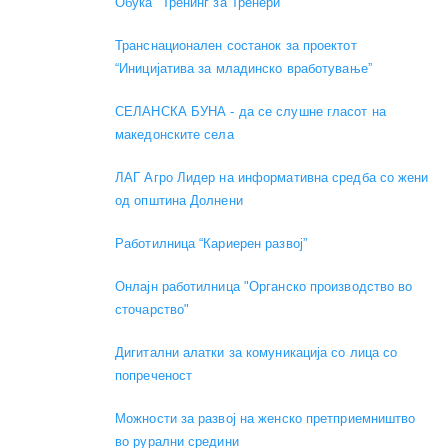
Обука "Тренинг за Тренери"
Транснационален состанок за проектот
“Иницијатива за младинско вработување”
СЕЛАНСКА БУНА - да се слушне гласот на
македонските села
ЛАГ Агро Лидер на информативна средба со жени
од општина Долнени
Работилница “Кариерен развој”
Онлајн работилница "Органско производство во
сточарство"
Дигитални алатки за комуникација со лица со
попреченост
Можности за развој на женско претприемништво
во рурални средини