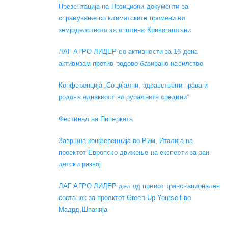
Презентација на Позициони документи за
справување со климатските промени во
земјоделството за општина Кривогаштани
ЛАГ АГРО ЛИДЕР со активности за 16 дена
активизам против родово базирано насилство
Конференција „Социјални, здравствени права и
родова еднаквост во руралните средини“
Фестивал на Пиперката
Завршна конференција во Рим, Италија на
проектот Европско движење на експерти за ран
детски развој
ЛАГ АГРО ЛИДЕР дел од првиот транснационален
состанок за проектот Green Up Yourself во
Мадрд,Шпанија