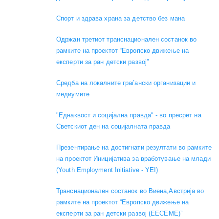
Спорт и здрава храна за детство без мана
Одржан третиот транснационален состанок во
рамките на проектот “Европско движење на
експерти за ран детски развој”
Средба на локалните граѓански организации и
медиумите
"Еднаквост и социјална правда" - во пресрет на
Светскиот ден на социјалната правда
Презентирање на достигнати резултати во рамките
на проектот Иницијатива за вработување на млади
(Youth Employment Initiative - YEI)
Транснационален состанок во Виена,Австрија во
рамките на проектот “Европско движење на
експерти за ран детски развој (EECEME)”