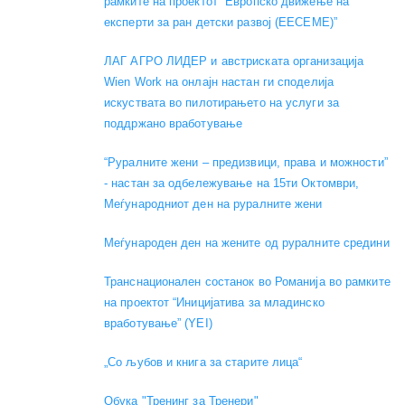
рамките на проектот “Европско движење на
експерти за ран детски развој (EECEME)”
ЛАГ АГРО ЛИДЕР и австриската организација
Wien Work на онлајн настан ги споделија
искуствата во пилотирањето на услуги за
поддржано вработување
“Руралните жени – предизвици, права и можности”
- настан за одбележување на 15ти Октомври,
Меѓународниот ден на руралните жени
Меѓународен ден на жените од руралните средини
Транснационален состанок во Романија во рамките
на проектот “Иницијатива за младинско
вработување” (YEI)
„Со љубов и книга за старите лица“
Обука "Тренинг за Тренери"