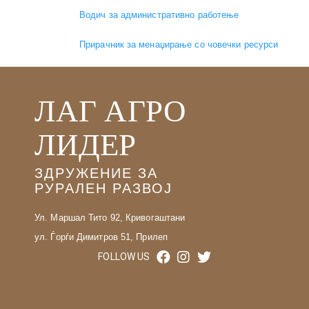
Водич за административно работење
Прирачник за менаџирање со човечки ресурси
ЛАГ АГРО
ЛИДЕР
ЗДРУЖЕНИЕ ЗА
РУРАЛЕН РАЗВОЈ
Ул. Маршал Тито 92, Кривогаштани
ул. Ѓорѓи Димитров 51, Прилеп
FOLLOW US