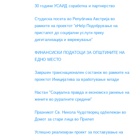
30 години УСАИД соработка и партнерство
Студиска посета во Република Австрија во
рамките на проектот “eHelp:Подобрување на
пристапот до социјални услуги преку
дигитализација и вмрежување”
ФИНАНСИСКИ ПОДАТОЦИ ЗА ОПШТИНИТЕ НА
ЕДНО МЕСТО
Завршен транснационален состанок во рамките на
проектот Иницијатива за вработување млади
Настан "Социјална правда и економско јакнење на
жените во руралните средини"
Празникот Св. Никола Чудотворец одбележан во
Домот за стари лица во Прилеп
Успешно реализиран проект за поставување на