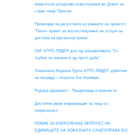
енергетско штедливо осветлување во Домот за
страи лица- Прилеп
Промоција на резултаите во рамките на проектот
"Пилот проект за воспоставување на услуги за
достава на (органска) храна"
ЛАГ АГРО ЛИДЕР дел од иницијативата "Со
љубов за граѓаните од трето доба"
Локалната Акциона Група АГРО ЛИДЕР добитник
на награда – плакета 3ти Ноември
Родова еднаквост - Предизвици и можности
Достапни јавни информации за лица со
попреченост
ПОВИК ЗА ИЗРАЗУВАЊЕ ИНТЕРЕС НА
ЕДИНИЦИТЕ НА ЛОКАЛНАТА САМОУПРАВА ВО