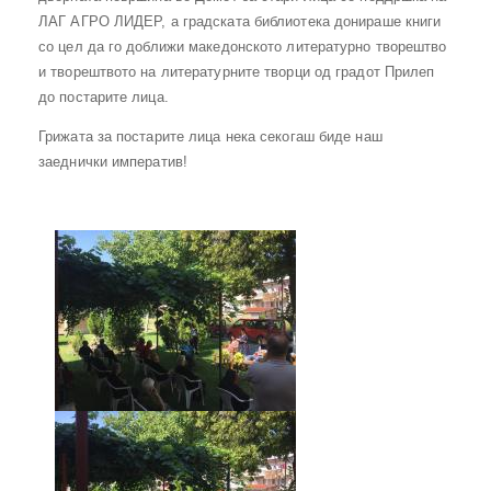
ЛАГ АГРО ЛИДЕР, а градската библиотека донираше книги
со цел да го доближи македонското литературно творештво
и творештвото на литературните творци од градот Прилеп
до постарите лица.
Грижата за постарите лица нека секогаш биде наш
заеднички императив!