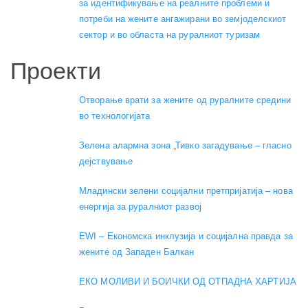
за идентификување на реалните проблеми и
потреби на жените ангажирани во земјоделскиот
сектор и во областа на руралниот туризам
Проекти
Отворање врати за жените од руралните средини
во технологијата
Зелена алармна зона „Тивко загадување – гласно
дејствување
Младински зелени социјални претпријатија – нова
енергија за руралниот развој
EWI – Економска инклузија и социјална правда за
жените од Западен Балкан
ЕКО МОЛИВИ И БОИЧКИ ОД ОТПАДНА ХАРТИЈА