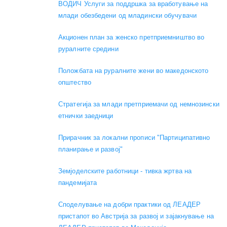
ВОДИЧ Услуги за поддршка за вработување на
млади обезбедени од младински обучувачи
Акционен план за женско претприемништво во
руралните средини
Положбата на руралните жени во македонското
општество
Стратегија за млади претприемачи од немнозински
етнички заедници
Прирачник за локални прописи "Партиципативно
планирање и развој"
Земјоделските работници - тивка жртва на
пандемијата
Споделување на добри практики од ЛЕАДЕР
пристапот во Австрија за развој и зајакнување на