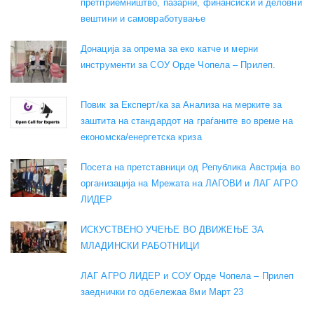
претприемништво, пазарни, финансиски и деловни
вештини и самовработување
Донација за опрема за еко катче и мерни
инструменти за СОУ Орде Чопела – Прилеп.
Повик за Експерт/ка за Анализа на мерките за
заштита на стандардот на граѓаните во време на
економска/енергетска криза
Посета на претставници од Република Австрија во
организација на Мрежата на ЛАГОВИ и ЛАГ АГРО
ЛИДЕР
ИСКУСТВЕНО УЧЕЊЕ ВО ДВИЖЕЊЕ ЗА
МЛАДИНСКИ РАБОТНИЦИ
ЛАГ АГРО ЛИДЕР и СОУ Орде Чопела – Прилеп
заеднички го одбележаа 8ми Март 23