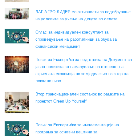
ЛАГ АГРО ЛИДЕР со активности за подобрување
на условите за учење на децата во селата
Оглас за индивидуален консултант за
спроведување на работилници за обука за
финансиски менаџмент
Повик за Експерт/ка за подготовка на Документ за
јавна политика за намалување на степенот на
скриената економија во земјоделскиот сектор на
локално ниво
Втор транснационален состанок во рамките на
проектот Green Up Yourself
Повик за Експерти/ки за имплементација на
програма за основни вештини за