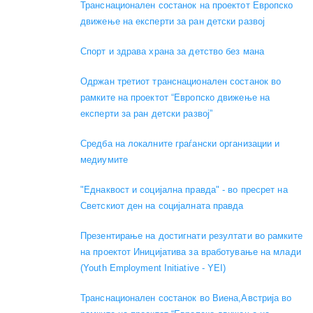
Транснационален состанок на проектот Европско
движење на експерти за ран детски развој
Спорт и здрава храна за детство без мана
Одржан третиот транснационален состанок во
рамките на проектот “Европско движење на
експерти за ран детски развој”
Средба на локалните граѓански организации и
медиумите
"Еднаквост и социјална правда" - во пресрет на
Светскиот ден на социјалната правда
Презентирање на достигнати резултати во рамките
на проектот Иницијатива за вработување на млади
(Youth Employment Initiative - YEI)
Транснационален состанок во Виена,Австрија во