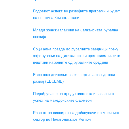
Родовиот аспект во развојните програми и буџет
на општина Кривогаштани
Mлади женски гласови на балканската рурална
поезија
Социјална правда во руралните заедници преку
зајакнување на дигиталните и претприемничките
вештини на жените од руралните средини
Европско движење на експерти за ран детски
развој (EECEME)
Подобрување на продуктивноста и пазарниот
успех на македонските фармери
Равојот на синџирот на добавувачи во млечниот
сектор во Пелагонискиот Регион