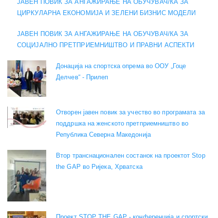
ЈАВЕН ПОВИК ЗА АНГАЖИРАЊЕ НА ОБУЧУВАЧ/КА ЗА
ЦИРКУЛАРНА ЕКОНОМИЈА И ЗЕЛЕНИ БИЗНИС МОДЕЛИ
ЈАВЕН ПОВИК ЗА АНГАЖИРАЊЕ НА ОБУЧУВАЧ/КА ЗА
СОЦИЈАЛНО ПРЕТПРИЕМНИШТВО И ПРАВНИ АСПЕКТИ
Донација на спортска опрема во ООУ „Гоце
Делчев“ - Прилеп
Отворен јавен повик за учество во програмата за
поддршка на женското претприемништво во
Република Северна Македонија
Втор транснационален состанок на проектот Stop
the GAP во Ријека, Хрватска
Проект STOP THE GAP - конференција и спортски