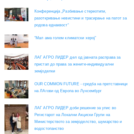
Конференција „Разбивање стереотипи,
разоткривање невистини и трасирање на патот за
родова еднаквост“
“Мал ама голем климатски херој”
ЛАГ АГРО ЛИДЕР дел од јавната расправа за
пристап до права за жените-индивидуални
земјоделки
OUR COMMON FUTURE - средба на претставници
на ЛАгови од Европа во Луксембург
ЛАГ АГРО ЛИДЕР доби решение за упис во
Регистарот на Локални Акциски Групи на
Министерството за земјоделство, шумарство и
водостопанство