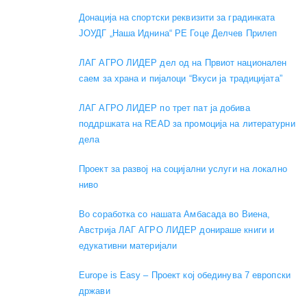
Донација на спортски реквизити за градинката
ЈОУДГ „Наша Иднина“ РЕ Гоце Делчев Прилеп
ЛАГ АГРО ЛИДЕР дел од на Првиот национален
саем за храна и пијалоци “Вкуси ја традицијата”
ЛАГ АГРО ЛИДЕР по трет пат ја добива
поддршката на READ за промоција на литературни
дела
Проект за развој на социјални услуги на локално
ниво
Во соработка со нашата Амбасада во Виена,
Австрија ЛАГ АГРО ЛИДЕР донираше книги и
едукативни материјали
Europe is Easy – Проект кој обединува 7 европски
држави