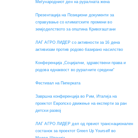
Меѓународниот ден на руралната жена
Презентација на Позициони документи за
справување со климатските промени во
земјоделството за општина Кривогаштани
ЛАГ АГРО ЛИДЕР со активности за 16 дена
активизам против родово базирано насилство
Конференција „Социјални, здравствени права и
родова еднаквост во руралните средини“
Фестивал на Пиперката
Завршна конференција во Рим, Италија на
проектот Европско движење на експерти за ран
детски развој
ЛАГ АГРО ЛИДЕР дел од првиот транснационален
состанок за проектот Green Up Yourself во
Мадрд,Шпанија