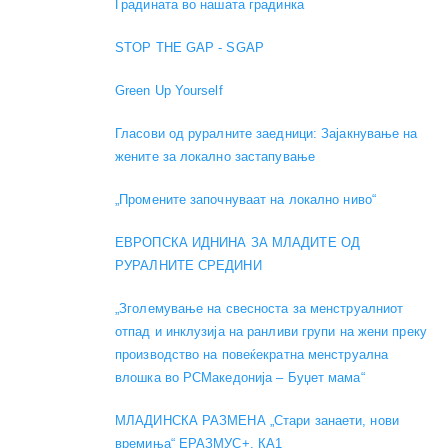
Градината во нашата градинка
STOP THE GAP - SGAP
Green Up Yourself
Гласови од руралните заедници: Зајакнување на
жените за локално застапување
„Промените започнуваат на локално ниво“
ЕВРОПСКА ИДНИНА ЗА МЛАДИТЕ ОД
РУРАЛНИТЕ СРЕДИНИ
„Зголемување на свесноста за менструалниот
отпад и инклузија на ранливи групи на жени преку
производство на повеќекратна менструална
влошка во РСМакедонија – Буџет мама“
МЛАДИНСКА РАЗМЕНА „Стари занаети, нови
времиња“ ЕРАЗМУС+, КА1