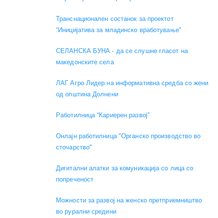
Транснационален состанок за проектот
“Иницијатива за младинско вработување”
СЕЛАНСКА БУНА - да се слушне гласот на
македонските села
ЛАГ Агро Лидер на информативна средба со жени
од општина Долнени
Работилница “Кариерен развој”
Онлајн работилница "Органско производство во
сточарство"
Дигитални алатки за комуникација со лица со
попреченост
Можности за развој на женско претприемништво
во рурални средини