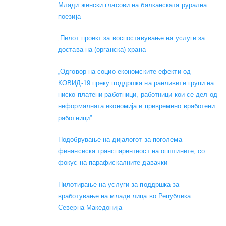
Mлади женски гласови на балканската рурална
поезија
„Пилот проект за воспоставување на услуги за
достава на (органска) храна
„Одговор на социо-економските ефекти од
КОВИД-19 преку поддршка на ранливите групи на
ниско-платени работници, работници кои се дел од
неформалната економија и привремено вработени
работници”
Подобрување на дијалогот за поголема
финансиска транспарентност на општините, со
фокус на парафискалните давачки
Пилотирање на услуги за поддршка за
вработување на млади лица во Република
Северна Македонија