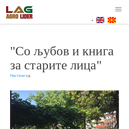
Skip
to
Toggl
main
naviga
content
"Со љубов и книга
за старите лица"
Настани
од