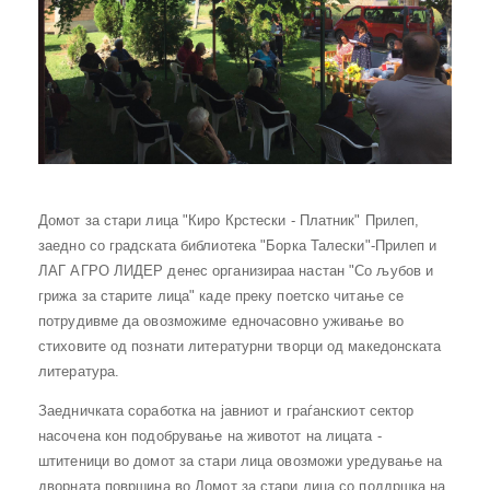
Домот за стари лица "Киро Крстески - Платник" Прилеп,
заедно со градската библиотека "Борка Талески"-Прилеп и
ЛАГ АГРО ЛИДЕР денес организираа настан "Со љубов и
грижа за старите лица" каде преку поетско читање се
потрудивме да овозможиме едночасовно уживање во
стиховите од познати литературни творци од македонската
литература.
Заедничката соработка на јавниот и граѓанскиот сектор
насочена кон подобрување на животот на лицата -
штитеници во домот за стари лица овозможи уредување на
дворната површина во Домот за стари лица со поддршка на