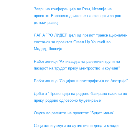
Завршна конференција во Рим, Италија на
проектот Европско движење на експерти за ран
детски развој
ЛАГ АГРО ЛИДЕР дел од првиот транснационален
состанок за проектот Green Up Yourself во
Мадрд,Шпанија
Работилници “Активација на ранлливи групи на
пазарот на трудот преку ментроство и коучинг”
Работилница “Социјални претпријатија во Австрија”
Дебата "Превенција на родово базирано насилство
преку родово одговорно буџетирање"
Обука во рамките на проектот "Буџет мама"
Социјални услуги за аутистични деца и млади