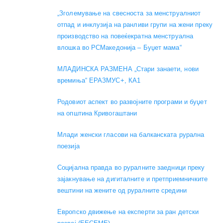
„Зголемување на свесноста за менструалниот
отпад и инклузија на ранливи групи на жени преку
производство на повеќекратна менструална
влошка во РСМакедонија – Буџет мама“
МЛАДИНСКА РАЗМЕНА „Стари занаети, нови
времиња“ ЕРАЗМУС+, КА1
Родовиот аспект во развојните програми и буџет
на општина Кривогаштани
Mлади женски гласови на балканската рурална
поезија
Социјална правда во руралните заедници преку
зајакнување на дигиталните и претприемничките
вештини на жените од руралните средини
Европско движење на експерти за ран детски