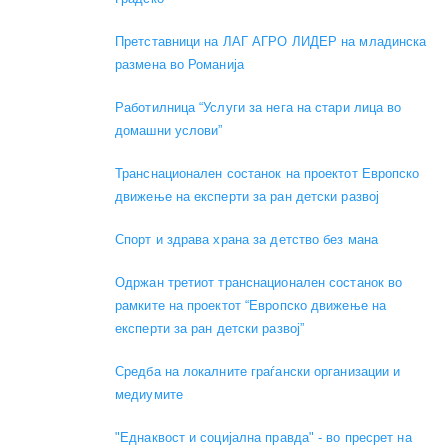
Претставници на ЛАГ АГРО ЛИДЕР на младинска
размена во Романија
Работилница “Услуги за нега на стари лица во
домашни услови”
Транснационален состанок на проектот Европско
движење на експерти за ран детски развој
Спорт и здрава храна за детство без мана
Одржан третиот транснационален состанок во
рамките на проектот “Европско движење на
експерти за ран детски развој”
Средба на локалните граѓански организации и
медиумите
"Еднаквост и социјална правда" - во пресрет на