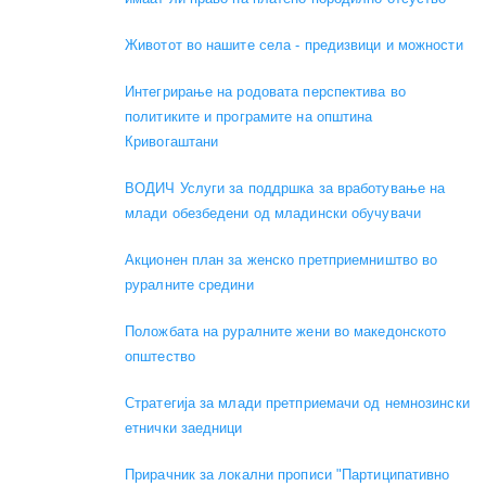
Животот во нашите села - предизвици и можности
Интегрирање на родовата перспектива во
политиките и програмите на општина
Кривогаштани
ВОДИЧ Услуги за поддршка за вработување на
млади обезбедени од младински обучувачи
Акционен план за женско претприемништво во
руралните средини
Положбата на руралните жени во македонското
општество
Стратегија за млади претприемачи од немнозински
етнички заедници
Прирачник за локални прописи "Партиципативно