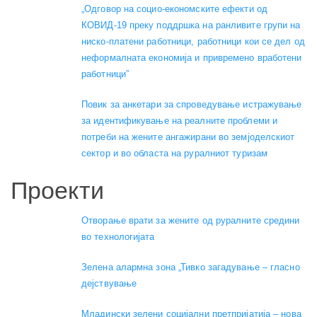
„Одговор на социо-економските ефекти од
КОВИД-19 преку поддршка на ранливите групи на
ниско-платени работници, работници кои се дел од
неформалната економија и привремено вработени
работници”
Повик за анкетари за спроведување истражување
за идентификување на реалните проблеми и
потреби на жените ангажирани во земјоделскиот
сектор и во областа на руралниот туризам
Проекти
Отворање врати за жените од руралните средини
во технологијата
Зелена алармна зона „Тивко загадување – гласно
дејствување
Младински зелени социјални претпријатија – нова