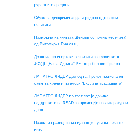
руралните средини
Обука за дискриминација и родово одговорни
политики
Промоција на книгата „Денови со полна месечина“
од Витомирка Требовац.
Донација на спортски реквизити за градинката
ЈОУДГ „Наша Иднина“ РЕ Гоце Делчев Прилеп
ЛАГ АГРО ЛИДЕР дел од на Првиот национален
саем за храна и пијалоци “Вкуси ја традицијата”
ЛАГ АГРО ЛИДЕР по трет пат ја добива
поддршката на READ за промоција на литературни
дела
Проект за развој на социјални услуги на локално
ниво