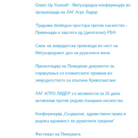
Green Up Yourself - Меѓународна конференција во
организација на ЛАГ Агро Лидер
“Градиме безбедни простори против насилство -
Превенција и заштита од (дигитално) РБН
Саем на земјоделски производи во чест на
Меѓународниот ден на руралната жена
Презентација на Позициони документи за
справување со климатските промени во
земјоделството за општина Кривогаштани
ЛАГ АГРО ЛИДЕР со активности за 16 дена
активизам против родово базирано насилство
Конференција „Социјални, здравствени права и
родова еднаквост во руралните средини“
Фестивал на Пиперката