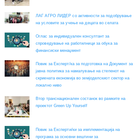
ЛАГ АГРО ЛИДЕР со активности за подобрување
на условите за учење на децата во селата
Оглас за индивидуален консултант за
спроведување на работилници за обука за
финансиски менаџмент
Повик за Експерт/ка за подготовка на Документ за
јавна политика за намалување на степенот на
скриената економија во земјоделскиот сектор на
локално ниво
Втор транснационален состанок во рамките на
проектот Green Up Yourself
Повик за Експерти/ки за имплементација на
програма за основни вештини за