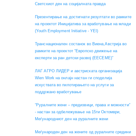
Светскиот ден на социјалната правда
Презентирање на достигнати резултати во рамките
на проектот Иницијатива за вработување на млади
(Youth Employment Initiative - YEI)
Транснационален состанок во Виена,Австрија во
рамките на проектот “Европско движење на
експерти за ран детски развој (EECEME)”
ЛАГ АГРО ЛИДЕР и австриската организација
Wien Work на онлајн настан ги споделија
искуствата во пилотирањето на услуги за
поддржано вработување
“Руралните жени – предизвици, права и можности”
- настан за одбележување на 15ти Октомври,
Меѓународниот ден на руралните жени
Меѓународен ден на жените од руралните средини