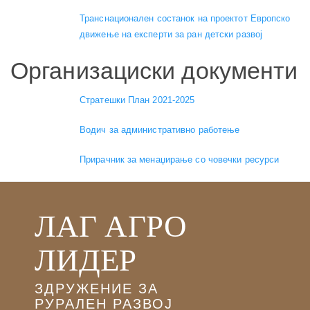
Транснационален состанок на проектот Европско
движење на експерти за ран детски развој
Организациски документи
Стратешки План 2021-2025
Водич за административно работење
Прирачник за менаџирање со човечки ресурси
ЛАГ АГРО
ЛИДЕР
ЗДРУЖЕНИЕ ЗА
РУРАЛЕН РАЗВОЈ