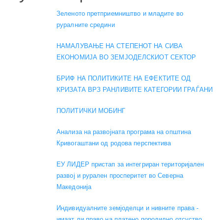
Зеленото претприемништво и младите во
руралните средини
НАМАЛУВАЊЕ НА СТЕПЕНОТ НА СИВА
ЕКОНОМИЈА ВО ЗЕМЈОДЕЛСКИОТ СЕКТОР
БРИФ НА ПОЛИТИКИТЕ НА ЕФЕКТИТЕ ОД
КРИЗАТА ВРЗ РАНЛИВИТЕ КАТЕГОРИИ ГРАЃАНИ
ПОЛИТИЧКИ МОБИНГ
Анализа на развојната програма на општина
Кривогаштани од родова перспектива
ЕУ ЛИДЕР пристап за интегриран територијален
развој и рурален просперитет во Северна
Македонија
Индивидуалните земјоделци и нивните права -
имаат ли право на платено породилно отсуство