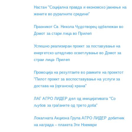
Настан "Социјална правда и економско јакнење на
жените во руралните средини"
Празникот Св. Никола Чудотворец одбележан во
Домот за стари лица во Прилеп
Успешно реализиран проект за поставување на
енергетско штедливо осветлување во Домот за
страи лица- Прилеп
Промоција на резултаите во рамките на проектот
"Пилот проект за воспоставување на услуги за
достава на (органска) храна"
ЛАГ АГРО ЛИДЕР дел од иницијативата "Со
љубов за граѓаните од трето доба"
Локалната Акциона Група АГРО ЛИДЕР добитник
на награда – плакета 3ти Ноември