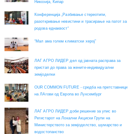
Никозија, Кипар
Конференција „Разбивање стереотипи,
разоткривање невистини и трасирање на патот за
родова еднаквост“
“Мал ама голем климатски херој”
ЛАГ АГРО ЛИДЕР дел од јавната расправа за
пристап до права за жените-индивидуални
земјоделки
OUR COMMON FUTURE - средба на претставници
на ЛАгови од Европа во Луксембург
ЛАГ АГРО ЛИДЕР доби решение за упис во
Регистарот на Локални Акциски Групи на
Министерството за земјоделство, шумарство и
водостопанство