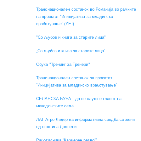
Транснационален состанок во Романија во рамките
на проектот “Иницијатива за младинско
вработување” (YEI)
"Со љубов и книга за старите лица"
„Со љубов и книга за старите лица“
Обука "Тренинг за Тренери"
Транснационален состанок за проектот
“Иницијатива за младинско вработување”
СЕЛАНСКА БУНА - да се слушне гласот на
македонските села
ЛАГ Агро Лидер на информативна средба со жени
од општина Долнени
Работилница “Кариерен развој”