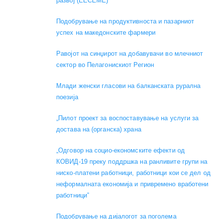
развој (EECEME)
Подобрување на продуктивноста и пазарниот
успех на македонските фармери
Равојот на синџирот на добавувачи во млечниот
сектор во Пелагонискиот Регион
Mлади женски гласови на балканската рурална
поезија
„Пилот проект за воспоставување на услуги за
достава на (органска) храна
„Одговор на социо-економските ефекти од
КОВИД-19 преку поддршка на ранливите групи на
ниско-платени работници, работници кои се дел од
неформалната економија и привремено вработени
работници”
Подобрување на дијалогот за поголема