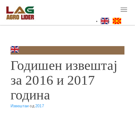
Skip
to
Toggl
main
naviga
content
Годишен извештај
за 2016 и 2017
година
Извештаи
од
2017