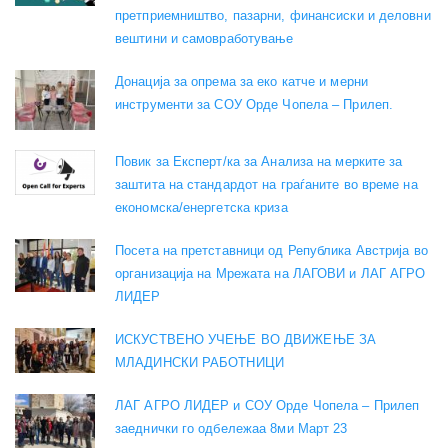
претприемништво, пазарни, финансиски и деловни
вештини и самовработување
Донација за опрема за еко катче и мерни
инструменти за СОУ Орде Чопела – Прилеп.
Повик за Експерт/ка за Анализа на мерките за
заштита на стандардот на граѓаните во време на
економска/енергетска криза
Посета на претставници од Република Австрија во
организација на Мрежата на ЛАГОВИ и ЛАГ АГРО
ЛИДЕР
ИСКУСТВЕНО УЧЕЊЕ ВО ДВИЖЕЊЕ ЗА
МЛАДИНСКИ РАБОТНИЦИ
ЛАГ АГРО ЛИДЕР и СОУ Орде Чопела – Прилеп
заеднички го одбележаа 8ми Март 23