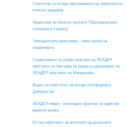
Стратегија за млади претприемачи од немнозински
етнички заедници
Прирачник за локални прописи "Партиципативно
планирање и развој"
Земјоделските работници - тивка жртва на
пандемијата
Споделување на добри практики од ЛЕАДЕР
пристапот во Австрија за развој и зајакнување на
ЛЕАДЕР пристапот во Македонија
Водич за користење на онлајн платформата
Домашно.мк
ЛЕАДЕР мерки - неопходни практики за одржлив
рурален развој
ЕУ низ објективот на жителите од руралните