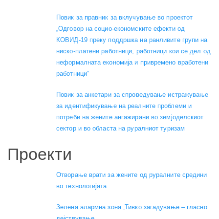
Повик за правник за вклучување во проектот
„Одговор на социо-економските ефекти од
КОВИД-19 преку поддршка на ранливите групи на
ниско-платени работници, работници кои се дел од
неформалната економија и привремено вработени
работници”
Повик за анкетари за спроведување истражување
за идентификување на реалните проблеми и
потреби на жените ангажирани во земјоделскиот
сектор и во областа на руралниот туризам
Проекти
Отворање врати за жените од руралните средини
во технологијата
Зелена алармна зона „Тивко загадување – гласно
дејствување