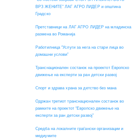
ВРЗ ЖЕНИТЕ” ЛАГ АГРО ЛИДЕР и општина
Градско
Претставници на ЛАГ АГРО ЛИДЕР на младинска
размена во Романија
Работилница “Услуги за нега на стари лица во
домашни услови”
Транснационален состанок на проектот Европско
движење на експерти за ран детски развој
Спорт и здрава храна за детство без мана
Одржан третиот транснационален состанок во
рамките на проектот “Европско движење на
експерти за ран детски развој”
Средба на локалните граѓански организации и
медиумите