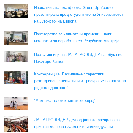
Иновативната платформа Green Up Yourself
презентирана пред студентите на Универзитетот
на Југоисточна Европа
Партнерства за климатски промени – нови
можности за соработка со Република Австрија
Претставници на ЛАГ АГРО ЛИДЕР на обука во
Никозија, Кипар
Конференција „Разбивање стереотипи,
разоткривање невистини и трасирање на патот за
родова еднаквост“
“Мал ама голем климатски херој”
ЛАГ АГРО ЛИДЕР дел од јавната расправа за
пристап до права за жените-индивидуални