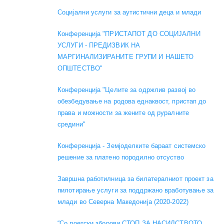
Социјални услуги за аутистични деца и млади
Конференција "ПРИСТАПОТ ДО СОЦИЈАЛНИ
УСЛУГИ - ПРЕДИЗВИК НА
МАРГИНАЛИЗИРАНИТЕ ГРУПИ И НАШЕТО
ОПШТЕСТВО"
Конференција "Целите за одржлив развој во
обезбедување на родова еднаквост, пристап до
права и можности за жените од руралните
средини"
Конференција - Земјоделките бараат системско
решение за платено породилно отсуство
Завршна работилница за билатералниот проект за
пилотирање услуги за поддржано вработување за
млади во Северна Македонија (2020-2022)
“Со поетски зборови СТОП ЗА НАСИЛСТВОТО