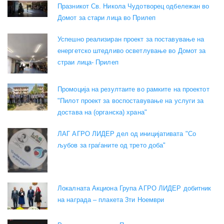
Празникот Св. Никола Чудотворец одбележан во
Домот за стари лица во Прилеп
Успешно реализиран проект за поставување на
енергетско штедливо осветлување во Домот за
страи лица- Прилеп
Промоција на резултаите во рамките на проектот
"Пилот проект за воспоставување на услуги за
достава на (органска) храна"
ЛАГ АГРО ЛИДЕР дел од иницијативата "Со
љубов за граѓаните од трето доба"
Локалната Акциона Група АГРО ЛИДЕР добитник
на награда – плакета 3ти Ноември