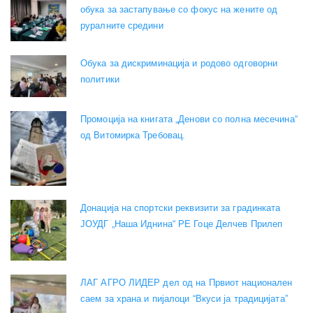
обука за застапување со фокус на жените од
руралните средини
Обука за дискриминација и родово одговорни
политики
Промоција на книгата „Денови со полна месечина“
од Витомирка Требовац.
Донација на спортски реквизити за градинката
ЈОУДГ „Наша Иднина“ РЕ Гоце Делчев Прилеп
ЛАГ АГРО ЛИДЕР дел од на Првиот национален
саем за храна и пијалоци “Вкуси ја традицијата”