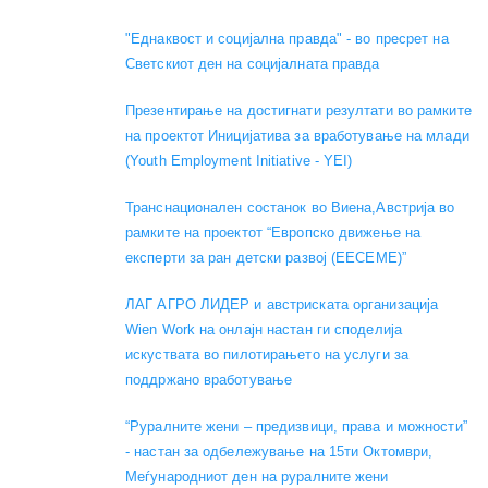
"Еднаквост и социјална правда" - во пресрет на
Светскиот ден на социјалната правда
Презентирање на достигнати резултати во рамките
на проектот Иницијатива за вработување на млади
(Youth Employment Initiative - YEI)
Транснационален состанок во Виена,Австрија во
рамките на проектот “Европско движење на
експерти за ран детски развој (EECEME)”
ЛАГ АГРО ЛИДЕР и австриската организација
Wien Work на онлајн настан ги споделија
искуствата во пилотирањето на услуги за
поддржано вработување
“Руралните жени – предизвици, права и можности”
- настан за одбележување на 15ти Октомври,
Меѓународниот ден на руралните жени