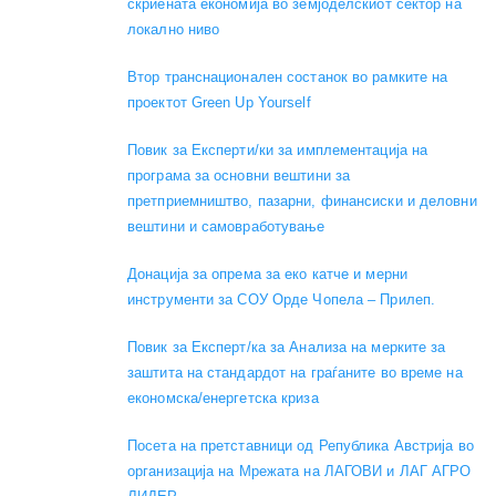
скриената економија во земјоделскиот сектор на
локално ниво
Втор транснационален состанок во рамките на
проектот Green Up Yourself
Повик за Експерти/ки за имплементација на
програма за основни вештини за
претприемништво, пазарни, финансиски и деловни
вештини и самовработување
Донација за опрема за еко катче и мерни
инструменти за СОУ Орде Чопела – Прилеп.
Повик за Експерт/ка за Анализа на мерките за
заштита на стандардот на граѓаните во време на
економска/енергетска криза
Посета на претставници од Република Австрија во
организација на Мрежата на ЛАГОВИ и ЛАГ АГРО