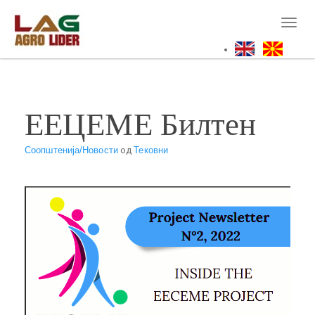
Skip
to
Toggl
main
naviga
content
EEЦЕМЕ Билтен
Соопштенија/Новости
од
Тековни