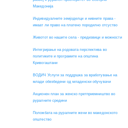
Македонија
Индивидуалните земјоделци и нивните права -
имаат ли право на платено породилно отсуство
Животот во нашите села - предизвици и можности
Интегрирање на родовата перспектива во
политиките и програмите на општина
Кривогаштани
ВОДИЧ Услуги за поддршка за вработување на
млади обезбедени од младински обучувачи
Акционен план за женско претприемништво во
руралните средини
Положбата на руралните жени во македонското
општество