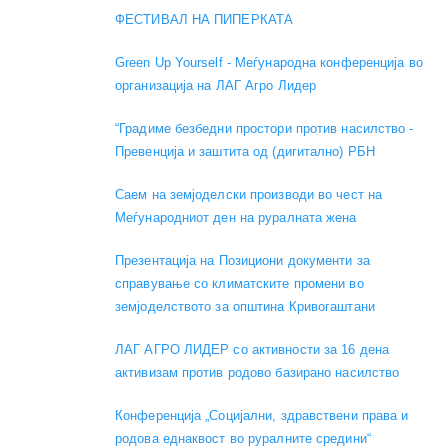
ФЕСТИВАЛ НА ПИПЕРКАТА
Green Up Yourself - Меѓународна конференција во
организација на ЛАГ Агро Лидер
“Градиме безбедни простори против насилство -
Превенција и заштита од (дигитално) РБН
Саем на земјоделски производи во чест на
Меѓународниот ден на руралната жена
Презентација на Позициони документи за
справување со климатските промени во
земјоделството за општина Кривогаштани
ЛАГ АГРО ЛИДЕР со активности за 16 дена
активизам против родово базирано насилство
Конференција „Социјални, здравствени права и
родова еднаквост во руралните средини“