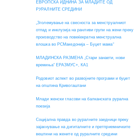
ЕВРОПСКА ИДНИНА ЗА МЛАДИТЕ ОД
РУРАЛНИТЕ СРЕДИНИ
„Зголемување на свесноста за менструалниот
отпад и инклузија на ранливи групи на жени преку
производство на повеќекратна менструална
влошка во РСМакедонија – Буџет мама“
МЛАДИНСКА РАЗМЕНА „Стари занаети, нови
времиња“ ЕРАЗМУС+, КА1
Родовиот аспект во развојните програми и буџет
на општина Кривогаштани
Mлади женски гласови на балканската рурална
поезија
Социјална правда во руралните заедници преку
зајакнување на дигиталните и претприемничките
вештини на жените од руралните средини