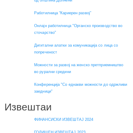
од општина Долнени
Работилница “Кариерен развој”
Онлајн работилница "Органско производство во
сточарство"
Дигитални алатки за комуникација со лица со
попреченост
Можности за развој на женско претприемништво
во рурални средини
Конференција "Со еднакви можности до одржливи
заедници"
Извештаи
ФИНАНСИСКИ ИЗВЕШТАЈ 2024
ГОДИШЕН ИЗВЕШТАЈ 2023