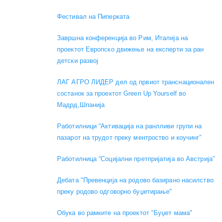
Фестивал на Пиперката
Завршна конференција во Рим, Италија на
проектот Европско движење на експерти за ран
детски развој
ЛАГ АГРО ЛИДЕР дел од првиот транснационален
состанок за проектот Green Up Yourself во
Мадрд,Шпанија
Работилници “Активација на ранлливи групи на
пазарот на трудот преку ментроство и коучинг”
Работилница “Социјални претпријатија во Австрија”
Дебата "Превенција на родово базирано насилство
преку родово одговорно буџетирање"
Обука во рамките на проектот "Буџет мама"