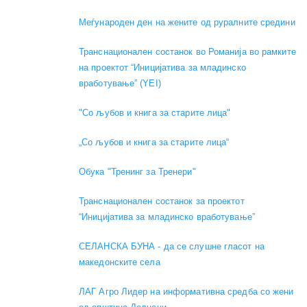
Меѓународен ден на жените од руралните средини
Транснационален состанок во Романија во рамките
на проектот “Иницијатива за младинско
вработување” (YEI)
"Со љубов и книга за старите лица"
„Со љубов и книга за старите лица“
Обука "Тренинг за Тренери"
Транснационален состанок за проектот
“Иницијатива за младинско вработување”
СЕЛАНСКА БУНА - да се слушне гласот на
македонските села
ЛАГ Агро Лидер на информативна средба со жени