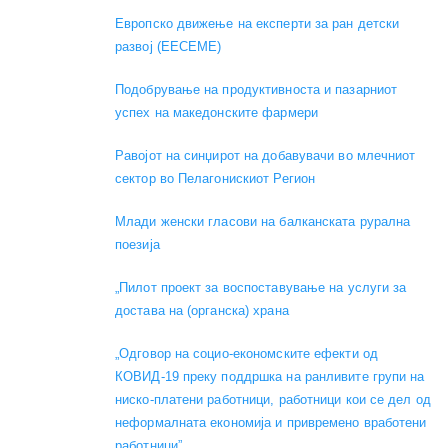
Европско движење на експерти за ран детски
развој (EECEME)
Подобрување на продуктивноста и пазарниот
успех на македонските фармери
Равојот на синџирот на добавувачи во млечниот
сектор во Пелагонискиот Регион
Mлади женски гласови на балканската рурална
поезија
„Пилот проект за воспоставување на услуги за
достава на (органска) храна
„Одговор на социо-економските ефекти од
КОВИД-19 преку поддршка на ранливите групи на
ниско-платени работници, работници кои се дел од
неформалната економија и привремено вработени
работници”