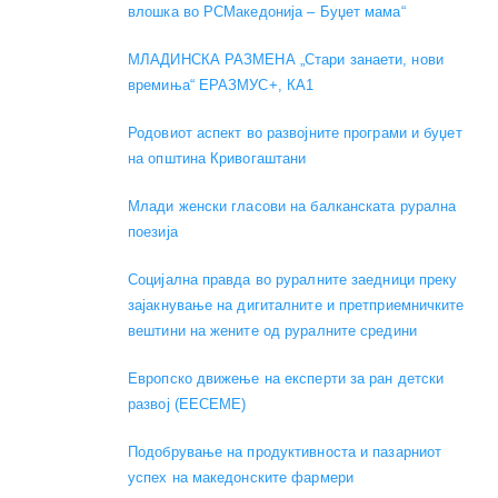
влошка во РСМакедонија – Буџет мама“
МЛАДИНСКА РАЗМЕНА „Стари занаети, нови
времиња“ ЕРАЗМУС+, КА1
Родовиот аспект во развојните програми и буџет
на општина Кривогаштани
Mлади женски гласови на балканската рурална
поезија
Социјална правда во руралните заедници преку
зајакнување на дигиталните и претприемничките
вештини на жените од руралните средини
Европско движење на експерти за ран детски
развој (EECEME)
Подобрување на продуктивноста и пазарниот
успех на македонските фармери