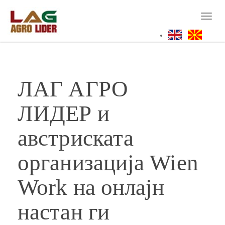
Skip
to
Toggl
main
naviga
content
ЛАГ АГРО
ЛИДЕР и
австриската
организација Wien
Work на онлајн
настан ги