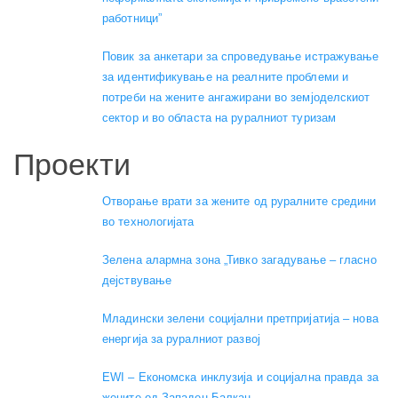
работници”
Повик за анкетари за спроведување истражување
за идентификување на реалните проблеми и
потреби на жените ангажирани во земјоделскиот
сектор и во областа на руралниот туризам
Проекти
Отворање врати за жените од руралните средини
во технологијата
Зелена алармна зона „Тивко загадување – гласно
дејствување
Младински зелени социјални претпријатија – нова
енергија за руралниот развој
EWI – Економска инклузија и социјална правда за
жените од Западен Балкан