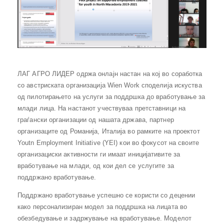
ЛАГ АГРО ЛИДЕР одржа онлајн настан на кој во соработка
со австриската организација Wien Work споделија искуства
од пилотирањето на услуги за поддршка до вработување за
млади лица. На настанот учествуваа претставници на
граѓански организации од нашата држава, партнер
организаците од Романија, Италија во рамките на проектот
Youtn Employment Initiative (YEI) кои во фокусот на своите
организациски активности ги имаат иницијативите за
вработување на млади, од кои дел се услугите за
поддржано вработување.
Поддржано вработување успешно се користи со децении
како персонализиран модел за поддршка на лицата во
обезбедување и задржување на вработување. Моделот