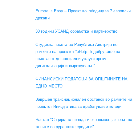
Europe is Easy – Проект кој обединува 7 европски
држави
30 години УСАИД соработка и партнерство
Студиска посета во Република Австрија во
рамките на проектот “eHelp:Подобрување на
пристапот до социјални услуги преку
дигитализација и вмрежување”
ФИНАНСИСКИ ПОДАТОЦИ ЗА ОПШТИНИТЕ НА
ЕДНО МЕСТО
Завршен транснационален состанок во рамките на
проектот Иницијатива за вработување млади
Настан "Социјална правда и економско јакнење на
жените во руралните средини"