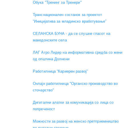
Обука "Тренинг за Тренери"
Транснационален состанок за проектот
“Иницијатива за младинско вработување”
СЕЛАНСКА БУНА - да се слушне гласот на
македонските села
ЛАГ Агро Лидер на информативна средба со жени
од општина Долнени
Работилница “Кариерен развој”
Онлајн работилница "Органско производство во
сточарство"
Дигитални алатки за комуникација со лица со
попреченост
Можности за развој на женско претприемништво
во рурални средини