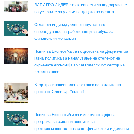
ЛАГ АГРО ЛИДЕР со активности за подобрување
на условите за учење на децата во селата
Оглас за индивидуален консултант за
спроведување на работилници за обука за
финансиски менаџмент
Повик за Експерт/ка за подготовка на Документ за
јавна политика за намалување на степенот на
скриената економија во земјоделскиот сектор на
локално ниво
Втор транснационален состанок во рамките на
проектот Green Up Yourself
Повик за Експерти/ки за имплементација на
програма за основни вештини за
претприемништво, пазарни, финансиски и деловни