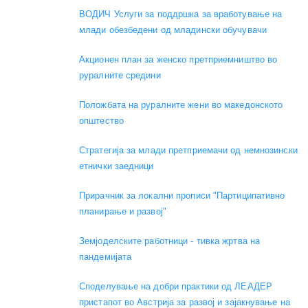
ВОДИЧ Услуги за поддршка за вработување на
млади обезбедени од младински обучувачи
Акционен план за женско претприемништво во
руралните средини
Положбата на руралните жени во македонското
општество
Стратегија за млади претприемачи од немнозински
етнички заедници
Прирачник за локални прописи "Партиципативно
планирање и развој"
Земјоделските работници - тивка жртва на
пандемијата
Споделување на добри практики од ЛЕАДЕР
пристапот во Австрија за развој и зајакнување на