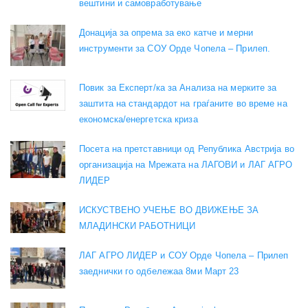
вештини и самовработување
Донација за опрема за еко катче и мерни
инструменти за СОУ Орде Чопела – Прилеп.
Повик за Експерт/ка за Анализа на мерките за
заштита на стандардот на граѓаните во време на
економска/енергетска криза
Посета на претставници од Република Австрија во
организација на Мрежата на ЛАГОВИ и ЛАГ АГРО
ЛИДЕР
ИСКУСТВЕНО УЧЕЊЕ ВО ДВИЖЕЊЕ ЗА
МЛАДИНСКИ РАБОТНИЦИ
ЛАГ АГРО ЛИДЕР и СОУ Орде Чопела – Прилеп
заеднички го одбележаа 8ми Март 23