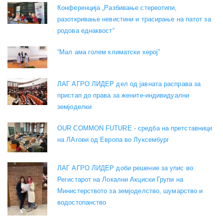
Конференција „Разбивање стереотипи,
разоткривање невистини и трасирање на патот за
родова еднаквост“
“Мал ама голем климатски херој”
ЛАГ АГРО ЛИДЕР дел од јавната расправа за
пристап до права за жените-индивидуални
земјоделки
OUR COMMON FUTURE - средба на претставници
на ЛАгови од Европа во Луксембург
ЛАГ АГРО ЛИДЕР доби решение за упис во
Регистарот на Локални Акциски Групи на
Министерството за земјоделство, шумарство и
водостопанство