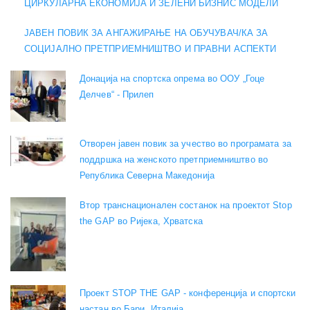
ЦИРКУЛАРНА ЕКОНОМИЈА И ЗЕЛЕНИ БИЗНИС МОДЕЛИ
ЈАВЕН ПОВИК ЗА АНГАЖИРАЊЕ НА ОБУЧУВАЧ/КА ЗА
СОЦИЈАЛНО ПРЕТПРИЕМНИШТВО И ПРАВНИ АСПЕКТИ
Донација на спортска опрема во ООУ „Гоце
Делчев“ - Прилеп
Отворен јавен повик за учество во програмата за
поддршка на женското претприемништво во
Република Северна Македонија
Втор транснационален состанок на проектот Stop
the GAP во Ријека, Хрватска
Проект STOP THE GAP - конференција и спортски
настан во Бари, Италија