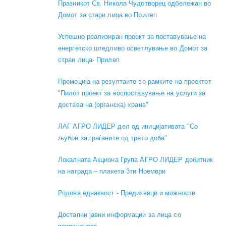
Празникот Св. Никола Чудотворец одбележан во
Домот за стари лица во Прилеп
Успешно реализиран проект за поставување на
енергетско штедливо осветлување во Домот за
страи лица- Прилеп
Промоција на резултаите во рамките на проектот
"Пилот проект за воспоставување на услуги за
достава на (органска) храна"
ЛАГ АГРО ЛИДЕР дел од иницијативата "Со
љубов за граѓаните од трето доба"
Локалната Акциона Група АГРО ЛИДЕР добитник
на награда – плакета 3ти Ноември
Родова еднаквост - Предизвици и можности
Достапни јавни информации за лица со