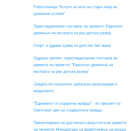
Работилница “Услуги за нега на стари лица во
домашни услови”
Транснационален состанок на проектот Европско
движење на експерти за ран детски развој
Спорт и здрава храна за детство без мана
Одржан третиот транснационален состанок во
рамките на проектот “Европско движење на
експерти за ран детски развој”
Средба на локалните граѓански организации и
медиумите
"Еднаквост и социјална правда" - во пресрет на
Светскиот ден на социјалната правда
Презентирање на достигнати резултати во рамките
на проектот Иницијатива за вработување на млади