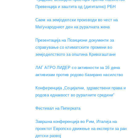
Превенција и заштита од (дигитално) РБН
Саем на земјоделски производи во чест на
Меѓународниот ден на руралната жена
Презентација на Позициони документи за
справување со климатските промени во
земјоделството за општина Кривогаштани
ЛАГ АГРО ЛИДЕР со активности за 16 дена
активизам против родово базирано насилство
Конференција „Социјални, здравствени права и
родова еднаквост во руралните средини“
Фестивал на Пиперката
Завршна конференција во Рим, Италија на
проектот Европско движење на експерти за ран
детски развој