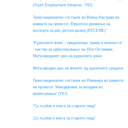
(Youth Employment Initiative - YEI)
Транснационален состанок во Виена,Австрија во
рамките на проектот “Европско движење на
експерти за ран детски развој (EECEME)”
“Руралните жени – предизвици, права и можности”
- настан за одбележување на 15ти Октомври,
Меѓународниот ден на руралните жени
Меѓународен ден на жените од руралните средини
Транснационален состанок во Романија во рамките
на проектот “Иницијатива за младинско
вработување” (YEI)
"Со љубов и книга за старите лица"
„Со љубов и книга за старите лица“