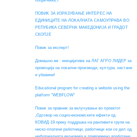
попреченост
ПОВИК ЗА ИЗРАЗУВАЊЕ ИНТЕРЕС НА
ЕДИНИЦИТЕ НА ЛОКАЛНАТА САМОУПРАВА ВО
РЕПУБИКА СЕВЕРНА МАКЕДОНИЈА И ГРАДОТ
СКОПЈЕ
Повик за експерт!
Домашно.мк - иницијатива на ЛАГ АГРО ЛИДЕР за
промоција на локални производи, култура, настани
и убавини!
Educational program for creating a website using the
platform "WEBFLOW"
Повик за правник за вклучување во проектот
„Одговор на социо-економските ефекти од
КОВИД-19 преку поддршка на ранливите групи на
ниско-платени работници, работници кои се дел од
неформалната економија и привремено вработени