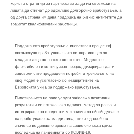
користи стратегија за партнерство за да им овозможи на
лицата да стигнат до одржливо долгорочно вработување, а
од друга страна им дава поддршка на бизнис ентитетите да
вработат квалификувани работници.
Поддржаното вработување е иновативен процес кој
овозможува вработување како остварлива цел за
младите лица во нашето општество. Моделот е
флексибилен и континуиран процес, дизајниран да ги
задоволи сите предвидени потреби, и креирањето на
овој модел е усогласено со иницијативите на
Европската унија за поддржано вработување.
Пилотирањето на овие услуги забележа позитивни
резултати и се покажа како одличен метод за развој и
интегрирање на соодветни механизми за обезбедување
на вработување на млади лица, што е од особено
значење во денешно време на социо-еконоска криза
последица на пандемијата со КОВИД-19.