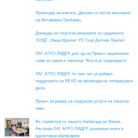
Промоција на книгата „Денови со полна месечина“
од Витомирка Требовац.
Донација на спортски реквизити за градинката
ЈОУДГ „Наша Иднина“ РЕ Гоце Делчев Прилеп
ЛАГ АГРО ЛИДЕР дел од на Првиот национален
саем за храна и пијалоци “Вкуси ја традицијата”
ЛАГ АГРО ЛИДЕР по трет пат ја добива
поддршката на READ за промоција на литературни
дела
Проект за развој на социјални услуги на локално
ниво
Во соработка со нашата Амбасада во Виена,
Австрија ЛАГ АГРО ЛИДЕР донираше книги и
едукативни материјали