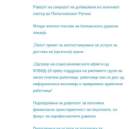
Равојот на синџирот на добавувачи во млечниот
сектор во Пелагонискиот Регион
Mлади женски гласови на балканската рурална
поезија
„Пилот проект за воспоставување на услуги за
достава на (органска) храна
„Одговор на социо-економските ефекти од
КОВИД-19 преку поддршка на ранливите групи на
ниско-платени работници, работници кои се дел од
неформалната економија и привремено вработени
работници”
Подобрување на дијалогот за поголема
финансиска транспарентност на општините, со
фокус на парафискалните давачки
Пилотирање на услуги за поддршка за