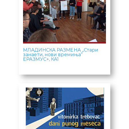
МЛАДИНСКА РАЗМЕНА „Стари
занаети, нови времиња“
ЕРАЗМУС+, КА1