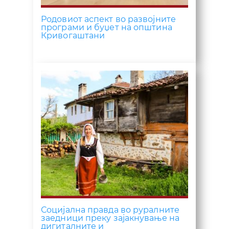
Родовиот аспект во развојните
програми и буџет на општина
Кривогаштани
Социјална правда во руралните
заедници преку зајакнување на
дигиталните и