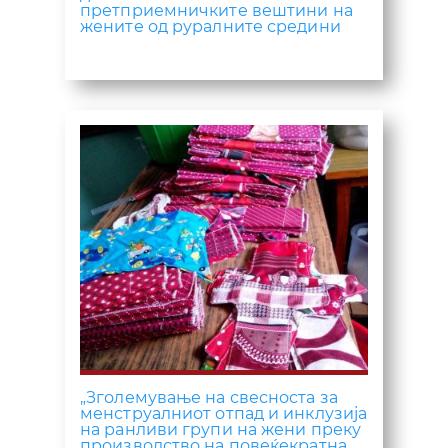
претприемничките вештини на
жените од руралните средини
„Зголемување на свесноста за
менструалниот отпад и инклузија
на ранливи групи на жени преку
производство на повеќекратна