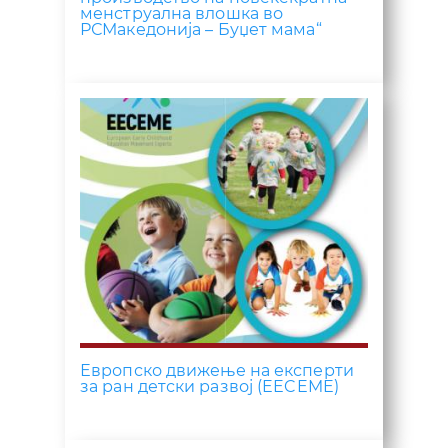
менструална влошка во
РСМакедонија – Буџет мама“
Европско движење на експерти
за ран детски развој (EECEME)