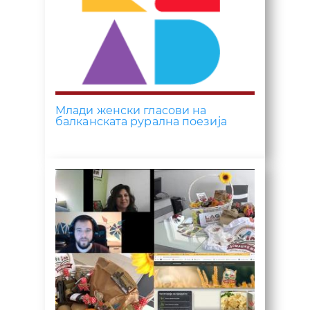
Mлади женски гласови на
балканската рурална поезија