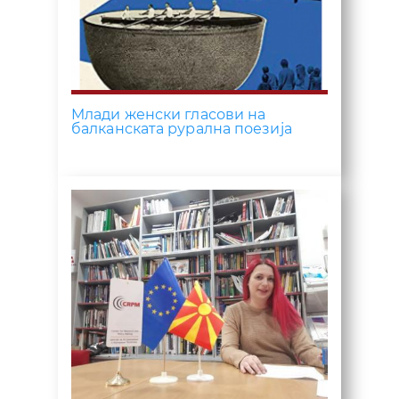
Mлади женски гласови на
балканската рурална поезија