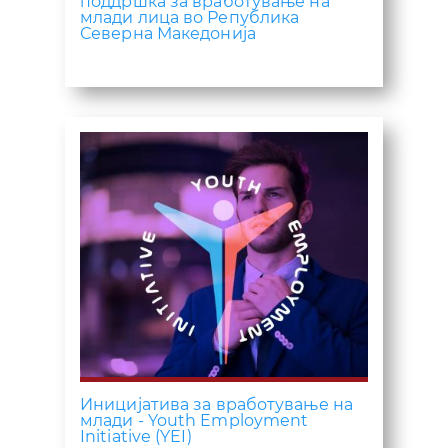
поддршка за вработување на
млади лица во Република
Северна Македонија
Иницијатива за вработување на
млади - Youth Employment
Initiative (YEI)