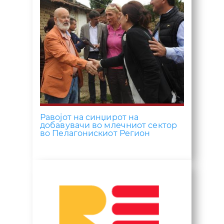
Равојот на синџирот на
добавувачи во млечниот сектор
во Пелагонискиот Регион