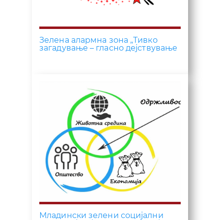
Зелена алармна зона „Тивко
загадување – гласно дејствување
Младински зелени социјални