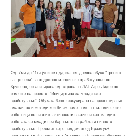
Од 7ми до 11ти јуни се оддржа пет дневна обука "Тренинг
за Тренери" за подржано младинско вработување во
Крушево, организирана од страна на ЛАГ Агро Лидер во
рамките на проектот “Иницијатива за младинско
вработување”. Обуката беше фокусирана на презентирање
алатки, но и методи кои би им помогнале на младинските
работници во нивните активности насочени кон младите
работата со млади при барањето на работа и нивното
вработување. Проектот кој е поддржан од Еразмус+
програмата и Националната Агенција за Европски образовни