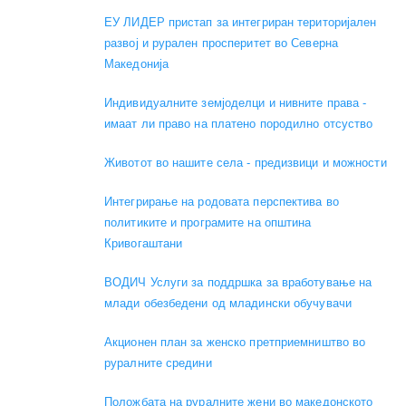
ЕУ ЛИДЕР пристап за интегриран територијален
развој и рурален просперитет во Северна
Македонија
Индивидуалните земјоделци и нивните права -
имаат ли право на платено породилно отсуство
Животот во нашите села - предизвици и можности
Интегрирање на родовата перспектива во
политиките и програмите на општина
Кривогаштани
ВОДИЧ Услуги за поддршка за вработување на
млади обезбедени од младински обучувачи
Акционен план за женско претприемништво во
руралните средини
Положбата на руралните жени во македонското