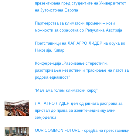
презентирана пред студентите на Универзитетот
на Југоисточна Европа
Партнерства за климатски промени – нови
можности за соработка со Република Австрија
Претставници на ЛАГ АГРО ЛИДЕР на обука во
Никозија, Кипар
Конференција „Разбивање стереотипи,
разоткривање невистини и трасирање на патот за
родова еднаквост“
“Мал ама голем климатски херој”
ЛАГ АГРО ЛИДЕР дел од јавната расправа за
пристап до права за жените-индивидуални
земјоделки
OUR COMMON FUTURE - средба на претставници