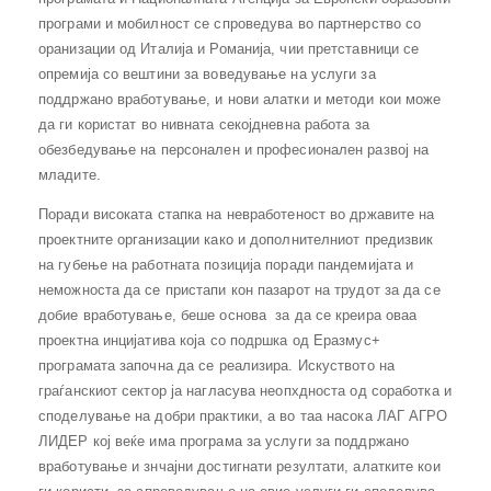
програми и мобилност се спроведува во партнерство со
оранизации од Италија и Романија, чии претставници се
опремија со вештини за воведување на услуги за
поддржано вработување, и нови алатки и методи кои може
да ги користат во нивната секојдневна работа за
обезбедување на персонален и професионален развој на
младите.
Поради високата стапка на невработеност во државите на
проектните организации како и дополнителниот предизвик
на губење на работната позиција поради пандемијата и
неможноста да се пристапи кон пазарот на трудот за да се
добие вработување, беше основа за да се креира оваа
проектна инцијатива која со подршка од Еразмус+
програмата започна да се реализира. Искуството на
граѓанскиот сектор ја нагласува неопхдноста од соработка и
споделување на добри практики, а во таа насока ЛАГ АГРО
ЛИДЕР кој веќе има програма за услуги за поддржано
вработување и знчајни достигнати резултати, алатките кои