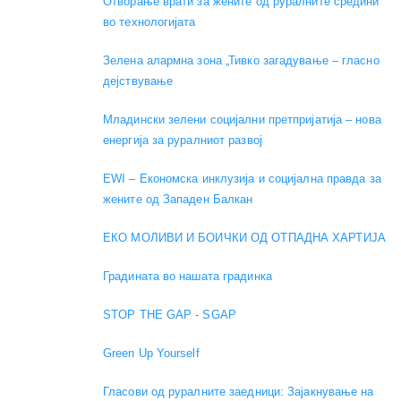
Отворање врати за жените од руралните средини
во технологијата
Зелена алармна зона „Тивко загадување – гласно
дејствување
Младински зелени социјални претпријатија – нова
енергија за руралниот развој
EWI – Економска инклузија и социјална правда за
жените од Западен Балкан
ЕКО МОЛИВИ И БОИЧКИ ОД ОТПАДНА ХАРТИЈА
Градината во нашата градинка
STOP THE GAP - SGAP
Green Up Yourself
Гласови од руралните заедници: Зајакнување на