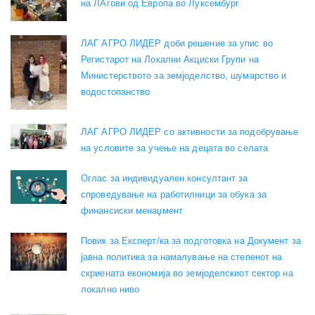
на ЛАгови од Европа во Луксембург
ЛАГ АГРО ЛИДЕР доби решение за упис во
Регистарот на Локални Акциски Групи на
Министерството за земјоделство, шумарство и
водостопанство
ЛАГ АГРО ЛИДЕР со активности за подобрување
на условите за учење на децата во селата
Оглас за индивидуален консултант за
спроведување на работилници за обука за
финансиски менаџмент
Повик за Експерт/ка за подготовка на Документ за
јавна политика за намалување на степенот на
скриената економија во земјоделскиот сектор на
локално ниво