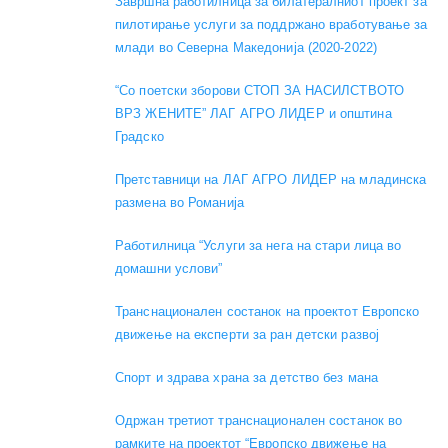
Завршна работилница за билатералниот проект за
пилотирање услуги за поддржано вработување за
млади во Северна Македонија (2020-2022)
“Со поетски зборови СТОП ЗА НАСИЛСТВОТО
ВРЗ ЖЕНИТЕ” ЛАГ АГРО ЛИДЕР и општина
Градско
Претставници на ЛАГ АГРО ЛИДЕР на младинска
размена во Романија
Работилница “Услуги за нега на стари лица во
домашни услови”
Транснационален состанок на проектот Европско
движење на експерти за ран детски развој
Спорт и здрава храна за детство без мана
Одржан третиот транснационален состанок во
рамките на проектот “Европско движење на