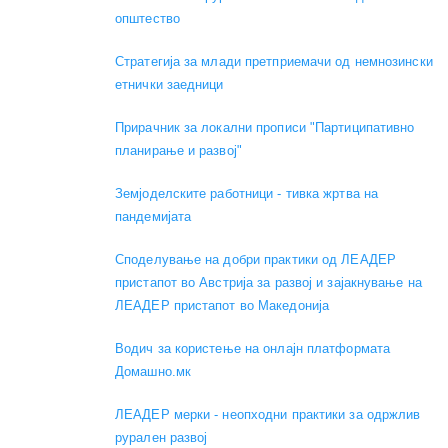
општество
Стратегија за млади претприемачи од немнозински
етнички заедници
Прирачник за локални прописи "Партиципативно
планирање и развој"
Земјоделските работници - тивка жртва на
пандемијата
Споделување на добри практики од ЛЕАДЕР
пристапот во Австрија за развој и зајакнување на
ЛЕАДЕР пристапот во Македонија
Водич за користење на онлајн платформата
Домашно.мк
ЛЕАДЕР мерки - неопходни практики за одржлив
рурален развој