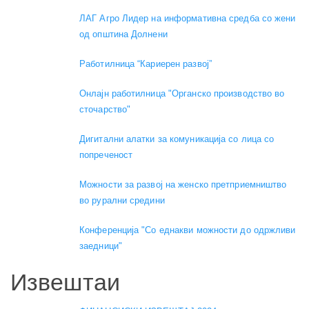
ЛАГ Агро Лидер на информативна средба со жени
од општина Долнени
Работилница “Кариерен развој”
Онлајн работилница "Органско производство во
сточарство"
Дигитални алатки за комуникација со лица со
попреченост
Можности за развој на женско претприемништво
во рурални средини
Конференција "Со еднакви можности до одржливи
заедници"
Извештаи