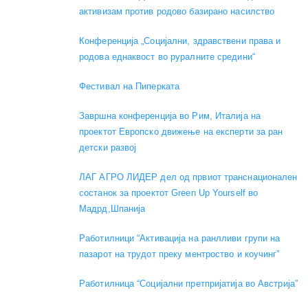
активизам против родово базирано насилство
Конференција „Социјални, здравствени права и
родова еднаквост во руралните средини“
Фестивал на Пиперката
Завршна конференција во Рим, Италија на
проектот Европско движење на експерти за ран
детски развој
ЛАГ АГРО ЛИДЕР дел од првиот транснационален
состанок за проектот Green Up Yourself во
Мадрд,Шпанија
Работилници “Активација на ранлливи групи на
пазарот на трудот преку ментроство и коучинг”
Работилница “Социјални претпријатија во Австрија”