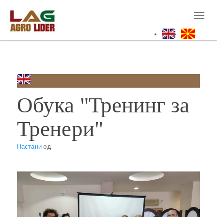
Skip
to
Toggl
main
naviga
content
Обука "Тренинг за
Тренери"
Настани
од