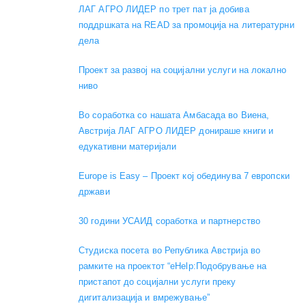
ЛАГ АГРО ЛИДЕР по трет пат ја добива
поддршката на READ за промоција на литературни
дела
Проект за развој на социјални услуги на локално
ниво
Во соработка со нашата Амбасада во Виена,
Австрија ЛАГ АГРО ЛИДЕР донираше книги и
едукативни материјали
Europe is Easy – Проект кој обединува 7 европски
држави
30 години УСАИД соработка и партнерство
Студиска посета во Република Австрија во
рамките на проектот “eHelp:Подобрување на
пристапот до социјални услуги преку
дигитализација и вмрежување”