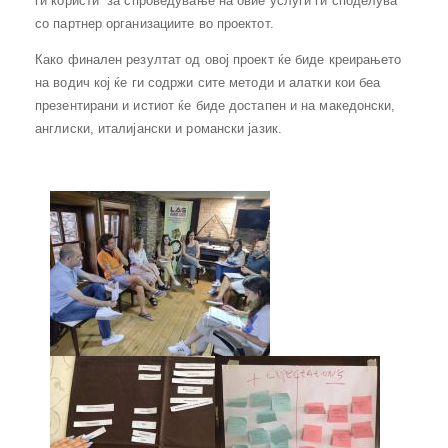
ги користи за спроведување на овие услуги ги споделува
со партнер организациите во проектот.
Како финален резултат од овој проект ќе биде креирањето
на водич кој ќе ги содржи сите методи и алатки кои беа
презентирани и истиот ќе биде достапен и на македонски,
англиски, италијански и романски јазик.