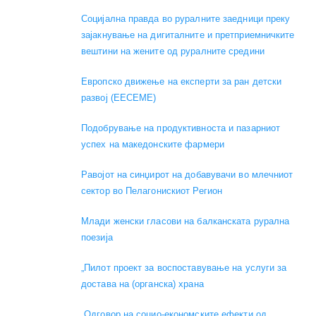
Социјална правда во руралните заедници преку
зајакнување на дигиталните и претприемничките
вештини на жените од руралните средини
Европско движење на експерти за ран детски
развој (EECEME)
Подобрување на продуктивноста и пазарниот
успех на македонските фармери
Равојот на синџирот на добавувачи во млечниот
сектор во Пелагонискиот Регион
Mлади женски гласови на балканската рурална
поезија
„Пилот проект за воспоставување на услуги за
достава на (органска) храна
„Одговор на социо-економските ефекти од