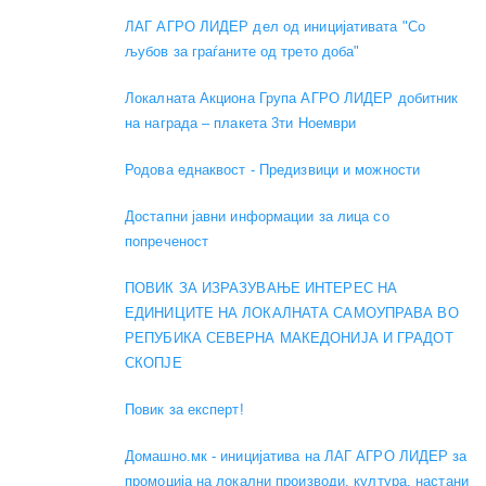
ЛАГ АГРО ЛИДЕР дел од иницијативата "Со
љубов за граѓаните од трето доба"
Локалната Акциона Група АГРО ЛИДЕР добитник
на награда – плакета 3ти Ноември
Родова еднаквост - Предизвици и можности
Достапни јавни информации за лица со
попреченост
ПОВИК ЗА ИЗРАЗУВАЊЕ ИНТЕРЕС НА
ЕДИНИЦИТЕ НА ЛОКАЛНАТА САМОУПРАВА ВО
РЕПУБИКА СЕВЕРНА МАКЕДОНИЈА И ГРАДОТ
СКОПЈЕ
Повик за експерт!
Домашно.мк - иницијатива на ЛАГ АГРО ЛИДЕР за
промоција на локални производи, култура, настани