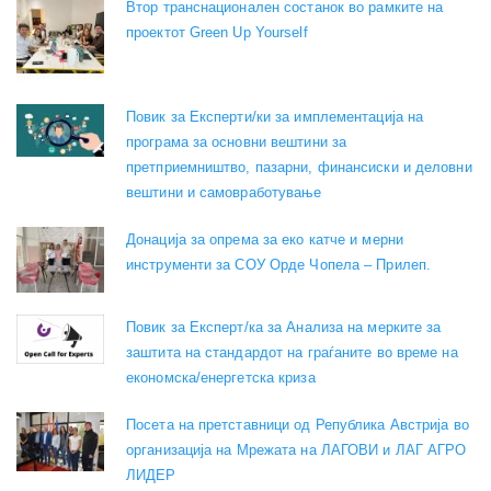
Втор транснационален состанок во рамките на
проектот Green Up Yourself
Повик за Експерти/ки за имплементација на
програма за основни вештини за
претприемништво, пазарни, финансиски и деловни
вештини и самовработување
Донација за опрема за еко катче и мерни
инструменти за СОУ Орде Чопела – Прилеп.
Повик за Експерт/ка за Анализа на мерките за
заштита на стандардот на граѓаните во време на
економска/енергетска криза
Посета на претставници од Република Австрија во
организација на Мрежата на ЛАГОВИ и ЛАГ АГРО
ЛИДЕР