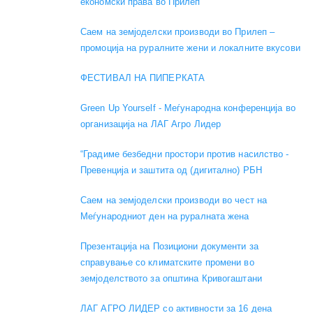
економски права во Прилеп
Саем на земјоделски производи во Прилеп –
промоција на руралните жени и локалните вкусови
ФЕСТИВАЛ НА ПИПЕРКАТА
Green Up Yourself - Меѓународна конференција во
организација на ЛАГ Агро Лидер
“Градиме безбедни простори против насилство -
Превенција и заштита од (дигитално) РБН
Саем на земјоделски производи во чест на
Меѓународниот ден на руралната жена
Презентација на Позициони документи за
справување со климатските промени во
земјоделството за општина Кривогаштани
ЛАГ АГРО ЛИДЕР со активности за 16 дена