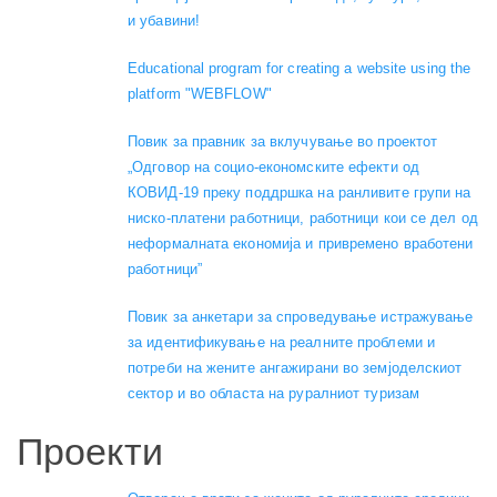
и убавини!
Educational program for creating a website using the
platform "WEBFLOW"
Повик за правник за вклучување во проектот
„Одговор на социо-економските ефекти од
КОВИД-19 преку поддршка на ранливите групи на
ниско-платени работници, работници кои се дел од
неформалната економија и привремено вработени
работници”
Повик за анкетари за спроведување истражување
за идентификување на реалните проблеми и
потреби на жените ангажирани во земјоделскиот
сектор и во областа на руралниот туризам
Проекти