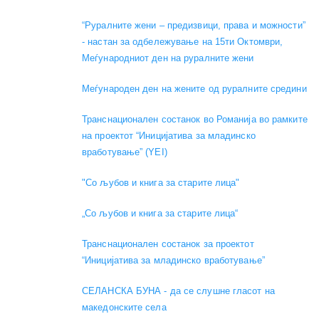
“Руралните жени – предизвици, права и можности”
- настан за одбележување на 15ти Октомври,
Меѓународниот ден на руралните жени
Меѓународен ден на жените од руралните средини
Транснационален состанок во Романија во рамките
на проектот “Иницијатива за младинско
вработување” (YEI)
"Со љубов и книга за старите лица"
„Со љубов и книга за старите лица“
Транснационален состанок за проектот
“Иницијатива за младинско вработување”
СЕЛАНСКА БУНА - да се слушне гласот на
македонските села