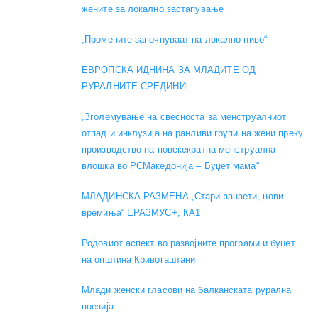
жените за локално застапување
„Промените започнуваат на локално ниво“
ЕВРОПСКА ИДНИНА ЗА МЛАДИТЕ ОД
РУРАЛНИТЕ СРЕДИНИ
„Зголемување на свесноста за менструалниот
отпад и инклузија на ранливи групи на жени преку
производство на повеќекратна менструална
влошка во РСМакедонија – Буџет мама“
МЛАДИНСКА РАЗМЕНА „Стари занаети, нови
времиња“ ЕРАЗМУС+, КА1
Родовиот аспект во развојните програми и буџет
на општина Кривогаштани
Mлади женски гласови на балканската рурална
поезија