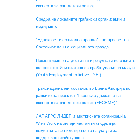
експерти за ран детски развој”
Средба на локалните граѓански организации и
медиумите
"Еднаквост и социјална правда" - во пресрет на
Светскиот ден на социјалната правда
Презентирање на достигнати резултати во рамките
на проектот Иницијатива за вработување на млади
(Youth Employment Initiative - YEI)
Транснационален состанок во Виена,Австрија во
рамките на проектот “Европско движење на
експерти за ран детски развој (EECEME)”
ЛАГ АГРО ЛИДЕР и австриската организација
Wien Work на онлајн настан ги споделија
искуствата во пилотирањето на услуги за
поддржано вработување