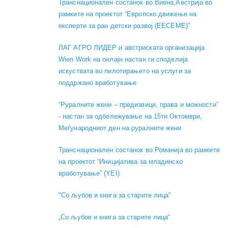
Транснационален состанок во Виена,Австрија во
рамките на проектот “Европско движење на
експерти за ран детски развој (EECEME)”
ЛАГ АГРО ЛИДЕР и австриската организација
Wien Work на онлајн настан ги споделија
искуствата во пилотирањето на услуги за
поддржано вработување
“Руралните жени – предизвици, права и можности”
- настан за одбележување на 15ти Октомври,
Меѓународниот ден на руралните жени
Транснационален состанок во Романија во рамките
на проектот “Иницијатива за младинско
вработување” (YEI)
"Со љубов и книга за старите лица"
„Со љубов и книга за старите лица“