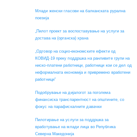
Mлади женски гласови на балканската рурална
поезија
„Пилот проект за воспоставување на услуги за
достава на (органска) храна
„Одговор на социо-економските ефекти од
КОВИД-19 преку поддршка на ранливите групи на
ниско-платени работници, работници кои се дел од
неформалната економија и привремено вработени
работници”
Подобрување на дијалогот за поголема
финансиска транспарентност на општините, со
фокус на парафискалните давачки
Пилотирање на услуги за поддршка за
вработување на млади лица во Република
Северна Македонија