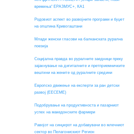
времиња“ ЕРАЗМУС+, КА1
Родовиот аспект во развојните програми и буџет
на општина Кривогаштани
Mлади женски гласови на балканската рурална
поезија
Социјална правда во руралните заедници преку
зајакнување на дигиталните и претприемничките
вештини на жените од руралните средини
Европско движење на експерти за ран детски
развој (EECEME)
Подобрување на продуктивноста и пазарниот
успех на македонските фармери
Равојот на синџирот на добавувачи во млечниот
сектор во Пелагонискиот Регион