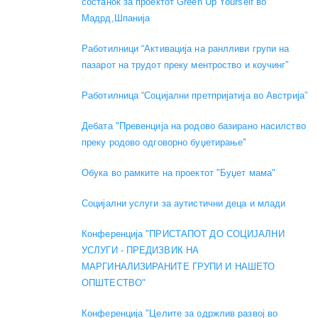
состанок за проектот Green Up Yourself во
Мадрд,Шпанија
Работилници “Активација на ранлливи групи на
пазарот на трудот преку ментроство и коучинг”
Работилница “Социјални претпријатија во Австрија”
Дебата "Превенција на родово базирано насилство
преку родово одговорно буџетирање"
Обука во рамките на проектот "Буџет мама"
Социјални услуги за аутистични деца и млади
Конференција "ПРИСТАПОТ ДО СОЦИЈАЛНИ
УСЛУГИ - ПРЕДИЗВИК НА
МАРГИНАЛИЗИРАНИТЕ ГРУПИ И НАШЕТО
ОПШТЕСТВО"
Конференција "Целите за одржлив развој во