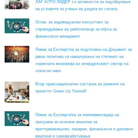
ЛАГ АГРО ЛИДЕР со активности за подобрување
на условите за учење на децата во селата
Оглас за индивидуален консултант за
спроведување на работилници за обука за
финансиски менаџмент
Повик за Експерт/ка за подготовка на Документ за
јавна политика за намалување на степенот на
скриената економија во земјоделскиот сектор на
локално ниво
Втор транснационален состанок во рамките на
проектот Green Up Yourself
Повик за Експерти/ки за имплементација на
програма за основни вештини за
претприемништво, пазарни, финансиски и деловни
вештини и самовработување