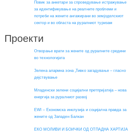
Повик за анкетари за спроведување истражување
за идентификување на реалните проблеми и
потреби на жените ангажирани во земјоделскиот
сектор и во областа на руралниот туризам
Проекти
Отворање врати за жените од руралните средини
во технологијата
Зелена алармна зона „Тивко загадување – гласно
дејствување
Младински зелени социјални претпријатија – нова
енергија за руралниот развој
EWI – Економска инклузија и социјална правда за
жените од Западен Балкан
ЕКО МОЛИВИ И БОИЧКИ ОД ОТПАДНА ХАРТИЈА