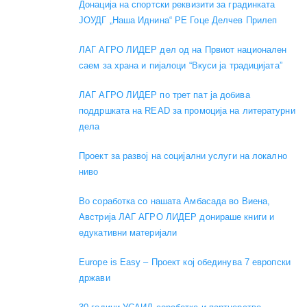
Донација на спортски реквизити за градинката
ЈОУДГ „Наша Иднина“ РЕ Гоце Делчев Прилеп
ЛАГ АГРО ЛИДЕР дел од на Првиот национален
саем за храна и пијалоци “Вкуси ја традицијата”
ЛАГ АГРО ЛИДЕР по трет пат ја добива
поддршката на READ за промоција на литературни
дела
Проект за развој на социјални услуги на локално
ниво
Во соработка со нашата Амбасада во Виена,
Австрија ЛАГ АГРО ЛИДЕР донираше книги и
едукативни материјали
Europe is Easy – Проект кој обединува 7 европски
држави