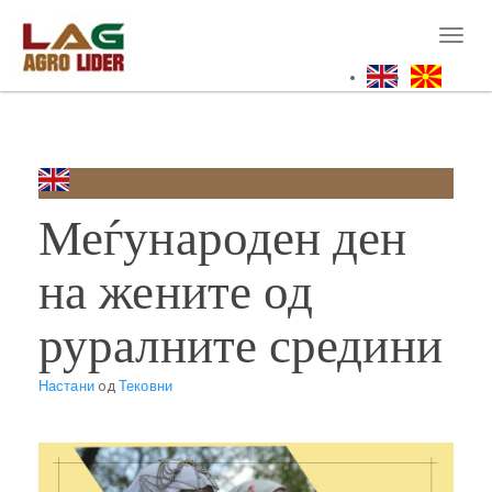
Skip
to
Toggl
main
naviga
content
Меѓународен ден
на жените од
руралните средини
Настани
од
Тековни