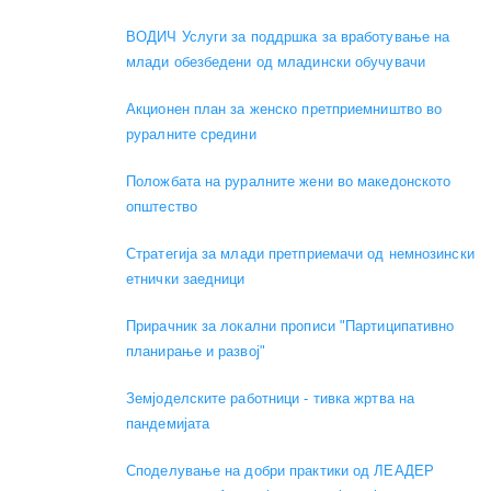
ВОДИЧ Услуги за поддршка за вработување на
млади обезбедени од младински обучувачи
Акционен план за женско претприемништво во
руралните средини
Положбата на руралните жени во македонското
општество
Стратегија за млади претприемачи од немнозински
етнички заедници
Прирачник за локални прописи "Партиципативно
планирање и развој"
Земјоделските работници - тивка жртва на
пандемијата
Споделување на добри практики од ЛЕАДЕР