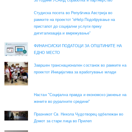
30 години УСАИД соработка и партнерство
Студиска посета во Република Австрија во
рамките на проектот “eHelp:Подобрување на
пристапот до социјални услуги преку
дигитализација и вмрежување”
ФИНАНСИСКИ ПОДАТОЦИ ЗА ОПШТИНИТЕ НА
ЕДНО МЕСТО
Завршен транснационален состанок во рамките на
проектот Иницијатива за вработување млади
Настан "Социјална правда и економско јакнење на
жените во руралните средини"
Празникот Св. Никола Чудотворец одбележан во
Домот за стари лица во Прилеп