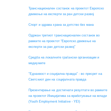
Транснационален состанок на проектот Европско
движење на експерти за ран детски развој
Спорт и здрава храна за детство без мана
Одржан третиот транснационален состанок во
рамките на проектот “Европско движење на
експерти за ран детски развој”
Средба на локалните граѓански организации и
медиумите
"Еднаквост и социјална правда" - во пресрет на
Светскиот ден на социјалната правда
Презентирање на достигнати резултати во рамките
на проектот Иницијатива за вработување на млади
(Youth Employment Initiative - YEI)