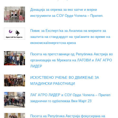
Донација за опрема за еко катче и мерни
инструменти за СОУ Орде Чопела – Прилеп.
Повик за Експерт/ка за Анализа на мерките за
заштита на стандардот на граѓаните во време на
економска/енергетска криза
Посета на претставници од Република Австрија во
организација на Мрежата на ЛАГОВИ и ЛАГ АГРО
ЛИДЕР
ИСКУСТВЕНО УЧЕЊЕ ВО ДВИЖЕЊЕ ЗА
МЛАДИНСКИ РАБОТНИЦИ
ЛАГ АГРО ЛИДЕР и СОУ Орде Чопела – Прилеп
заеднички го одбележаа 8ми Март 23
Посета на Република Австрија фокусирана на