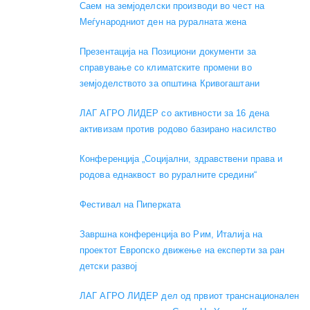
Саем на земјоделски производи во чест на
Меѓународниот ден на руралната жена
Презентација на Позициони документи за
справување со климатските промени во
земјоделството за општина Кривогаштани
ЛАГ АГРО ЛИДЕР со активности за 16 дена
активизам против родово базирано насилство
Конференција „Социјални, здравствени права и
родова еднаквост во руралните средини“
Фестивал на Пиперката
Завршна конференција во Рим, Италија на
проектот Европско движење на експерти за ран
детски развој
ЛАГ АГРО ЛИДЕР дел од првиот транснационален