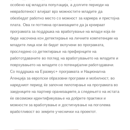
особено кај младата популација, а долгите периоди на
невработеност влијаат врз можностите младите да
обезбедат работно место со можност за кариера и пристојна
плата. Ова ги поттикна организациите да ја креираат
програмата за поддршка на вработување на млади која ќе
биде насочена кон детектирање на личните компетенции на
младите лица кои ќе бидат вклучени во програмата,
проследено со детектирање на префернците на
работотдавачите во поглед на вработувањето на младите и
поврзувањето на младите со потенцијални работодавачи.
Со поддршка на Еразмус+ програмата и Национална
Агенција за европски образовни програми и мобилност, во
наредниот период ќе започне пилотирање на програмата во
заедниците на партнер оранизациите,а следењето на истата
ќе овозможи идентификување на добрите практики и
можности за вработување и достигнување на поголема
вработливост во земјите учеснички на проектот.