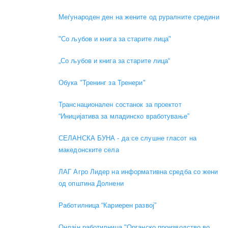
Меѓународен ден на жените од руралните средини
"Со љубов и книга за старите лица"
„Со љубов и книга за старите лица“
Обука "Тренинг за Тренери"
Транснационален состанок за проектот
“Иницијатива за младинско вработување”
СЕЛАНСКА БУНА - да се слушне гласот на
македонските села
ЛАГ Агро Лидер на информативна средба со жени
од општина Долнени
Работилница “Кариерен развој”
Онлајн работилница "Органско производство во