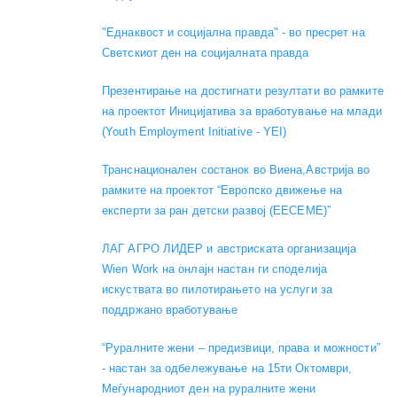
"Еднаквост и социјална правда" - во пресрет на
Светскиот ден на социјалната правда
Презентирање на достигнати резултати во рамките
на проектот Иницијатива за вработување на млади
(Youth Employment Initiative - YEI)
Транснационален состанок во Виена,Австрија во
рамките на проектот “Европско движење на
експерти за ран детски развој (EECEME)”
ЛАГ АГРО ЛИДЕР и австриската организација
Wien Work на онлајн настан ги споделија
искуствата во пилотирањето на услуги за
поддржано вработување
“Руралните жени – предизвици, права и можности”
- настан за одбележување на 15ти Октомври,
Меѓународниот ден на руралните жени