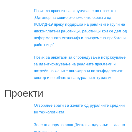
Повик за правник за вклучување во проектот
„Одговор на социо-економските ефекти од
КОВИД-19 преку поддршка на ранливите групи на
ниско-платени работници, работници кои се дел од
неформалната економија и привремено вработени
работници”
Повик за анкетари за спроведување истражување
за идентификување на реалните проблеми и
потреби на жените ангажирани во земјоделскиот
сектор и во областа на руралниот туризам
Проекти
Отворање врати за жените од руралните средини
во технологијата
Зелена алармна зона „Тивко загадување – гласно
дејствување