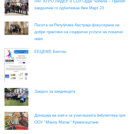
ЛАГ АГРО ЛИДЕР и СОУ Орде Чопела – Прилеп
заеднички го одбележаа 8ми Март 23
Посета на Република Австрија фокусирана на
добри практики на социјални услуги на локално
ниво
EEЦЕМЕ Билтен
Заедно за заедницата
Донација на книги за училишната библиотека при
ООУ "Манчу Матак" Кривогаштани