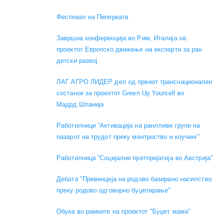
Фестивал на Пиперката
Завршна конференција во Рим, Италија на
проектот Европско движење на експерти за ран
детски развој
ЛАГ АГРО ЛИДЕР дел од првиот транснационален
состанок за проектот Green Up Yourself во
Мадрд,Шпанија
Работилници “Активација на ранлливи групи на
пазарот на трудот преку ментроство и коучинг”
Работилница “Социјални претпријатија во Австрија”
Дебата "Превенција на родово базирано насилство
преку родово одговорно буџетирање"
Обука во рамките на проектот "Буџет мама"