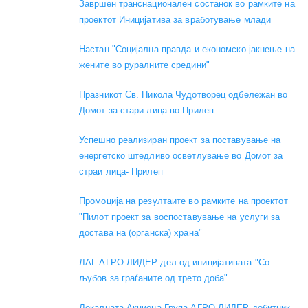
Завршен транснационален состанок во рамките на
проектот Иницијатива за вработување млади
Настан "Социјална правда и економско јакнење на
жените во руралните средини"
Празникот Св. Никола Чудотворец одбележан во
Домот за стари лица во Прилеп
Успешно реализиран проект за поставување на
енергетско штедливо осветлување во Домот за
страи лица- Прилеп
Промоција на резултаите во рамките на проектот
"Пилот проект за воспоставување на услуги за
достава на (органска) храна"
ЛАГ АГРО ЛИДЕР дел од иницијативата "Со
љубов за граѓаните од трето доба"
Локалната Акциона Група АГРО ЛИДЕР добитник