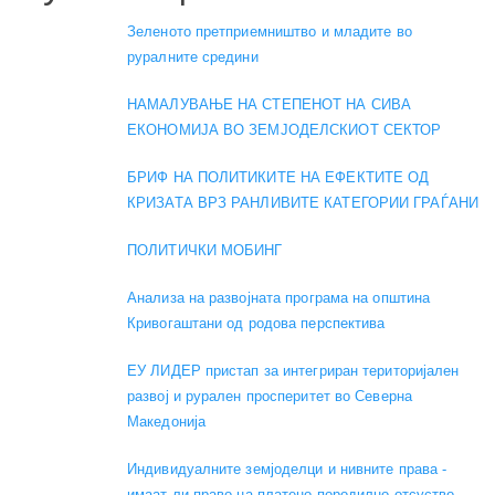
Зеленото претприемништво и младите во
руралните средини
НАМАЛУВАЊЕ НА СТЕПЕНОТ НА СИВА
ЕКОНОМИЈА ВО ЗЕМЈОДЕЛСКИОТ СЕКТОР
БРИФ НА ПОЛИТИКИТЕ НА ЕФЕКТИТЕ ОД
КРИЗАТА ВРЗ РАНЛИВИТЕ КАТЕГОРИИ ГРАЃАНИ
ПОЛИТИЧКИ МОБИНГ
Анализа на развојната програма на општина
Кривогаштани од родова перспектива
ЕУ ЛИДЕР пристап за интегриран територијален
развој и рурален просперитет во Северна
Македонија
Индивидуалните земјоделци и нивните права -
имаат ли право на платено породилно отсуство