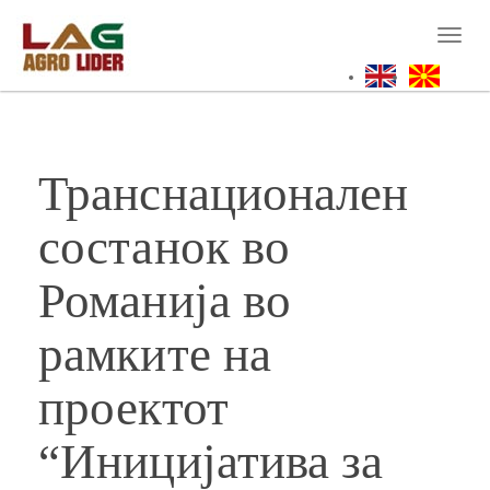
Skip
to
Toggl
main
naviga
content
Транснационален
состанок во
Романија во
рамките на
проектот
“Иницијатива за