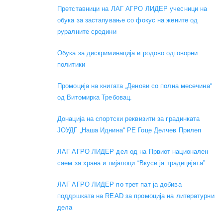
Претставници на ЛАГ АГРО ЛИДЕР учесници на
обука за застапување со фокус на жените од
руралните средини
Обука за дискриминација и родово одговорни
политики
Промоција на книгата „Денови со полна месечина“
од Витомирка Требовац.
Донација на спортски реквизити за градинката
ЈОУДГ „Наша Иднина“ РЕ Гоце Делчев Прилеп
ЛАГ АГРО ЛИДЕР дел од на Првиот национален
саем за храна и пијалоци “Вкуси ја традицијата”
ЛАГ АГРО ЛИДЕР по трет пат ја добива
поддршката на READ за промоција на литературни
дела