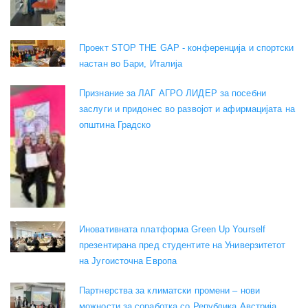
Проект STOP THE GAP - конференција и спортски
настан во Бари, Италија
Признание за ЛАГ АГРО ЛИДЕР за посебни
заслуги и придонес во развојот и афирмацијата на
општина Градско
Иновативната платформа Green Up Yourself
презентирана пред студентите на Универзитетот
на Југоисточна Европа
Партнерства за климатски промени – нови
можности за соработка со Република Австрија