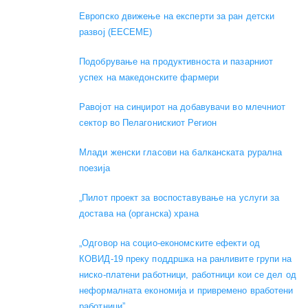
Европско движење на експерти за ран детски
развој (EECEME)
Подобрување на продуктивноста и пазарниот
успех на македонските фармери
Равојот на синџирот на добавувачи во млечниот
сектор во Пелагонискиот Регион
Mлади женски гласови на балканската рурална
поезија
„Пилот проект за воспоставување на услуги за
достава на (органска) храна
„Одговор на социо-економските ефекти од
КОВИД-19 преку поддршка на ранливите групи на
ниско-платени работници, работници кои се дел од
неформалната економија и привремено вработени
работници”