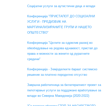
Социјални услуги за аутистични деца и млади
Конференција "ПРИСТАПОТ ДО СОЦИЈАЛНИ
УСЛУГИ - ПРЕДИЗВИК НА
МАРГИНАЛИЗИРАНИТЕ ГРУПИ И НАШЕТО
ОПШТЕСТВО"
Конференција "Целите за одржлив развој во
обезбедување на родова еднаквост, пристап до
права и можности за жените од руралните
средини"
Конференција - Земјоделките бараат системско
решение за платено породилно отсуство
Завршна работилница за билатералниот проект за
пилотирање услуги за поддржано вработување за
млади во Северна Македонија (2020-2022)
“Со поетски зборови СТОП ЗА НАСИЛСТВОТО