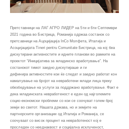
Претставници на ЛАГ АГРО ЛИДЕР на 5ти и 6ти Септември
2021 година во Бистрица, Романија одржаа состанок со
претсавници на Ацоцијација InCo Молфета, Италија и
Асоцијацијата Tineri pentru Comunitate Бистрица, на кој беа
дискутирани активностите и идните планови во рамките на
проектот “Иницијатива за младинско вработување”. На
состанокот тимот заедно дискутираше и ги
дефинира активностите кои ќе следат и заедно работат кон
намалување на бројот на невработени млади лица преку
обезбедување на услуги за поддржано вработување. Факт е
дека младинската невработеност е еден од најголемите
социо-економски проблеми со кои се соочуват голем број
земји во светот. Нашата држава, но и земјите на
партнерските организации од Италија и Романија, се
соочуваат со висок процент на невработеност кој е
проследен со нееднаквост и социјална исклученост,