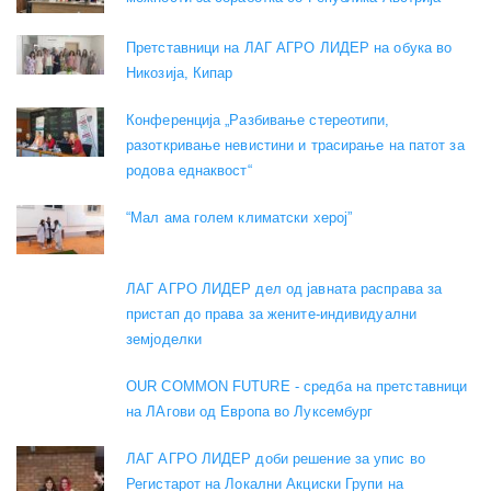
Претставници на ЛАГ АГРО ЛИДЕР на обука во
Никозија, Кипар
Конференција „Разбивање стереотипи,
разоткривање невистини и трасирање на патот за
родова еднаквост“
“Мал ама голем климатски херој”
ЛАГ АГРО ЛИДЕР дел од јавната расправа за
пристап до права за жените-индивидуални
земјоделки
OUR COMMON FUTURE - средба на претставници
на ЛАгови од Европа во Луксембург
ЛАГ АГРО ЛИДЕР доби решение за упис во
Регистарот на Локални Акциски Групи на