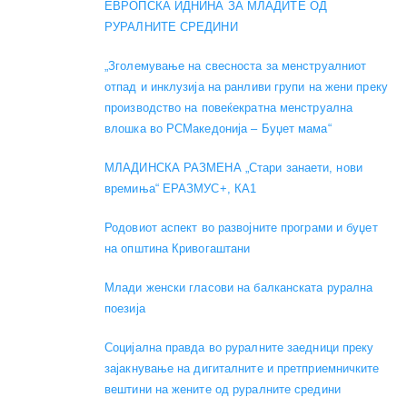
ЕВРОПСКА ИДНИНА ЗА МЛАДИТЕ ОД
РУРАЛНИТЕ СРЕДИНИ
„Зголемување на свесноста за менструалниот
отпад и инклузија на ранливи групи на жени преку
производство на повеќекратна менструална
влошка во РСМакедонија – Буџет мама“
МЛАДИНСКА РАЗМЕНА „Стари занаети, нови
времиња“ ЕРАЗМУС+, КА1
Родовиот аспект во развојните програми и буџет
на општина Кривогаштани
Mлади женски гласови на балканската рурална
поезија
Социјална правда во руралните заедници преку
зајакнување на дигиталните и претприемничките
вештини на жените од руралните средини