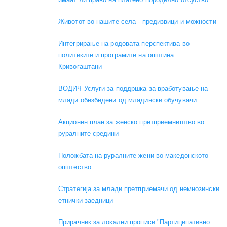
Животот во нашите села - предизвици и можности
Интегрирање на родовата перспектива во
политиките и програмите на општина
Кривогаштани
ВОДИЧ Услуги за поддршка за вработување на
млади обезбедени од младински обучувачи
Акционен план за женско претприемништво во
руралните средини
Положбата на руралните жени во македонското
општество
Стратегија за млади претприемачи од немнозински
етнички заедници
Прирачник за локални прописи "Партиципативно