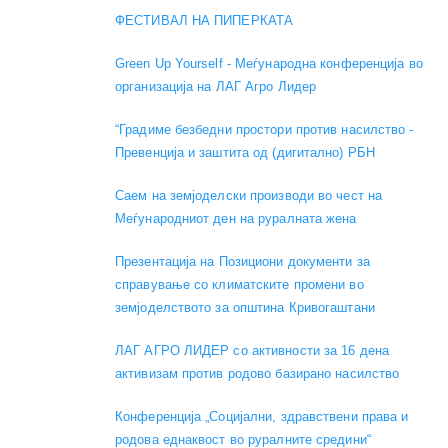
ФЕСТИВАЛ НА ПИПЕРКАТА
Green Up Yourself - Меѓународна конференција во
организација на ЛАГ Агро Лидер
“Градиме безбедни простори против насилство -
Превенција и заштита од (дигитално) РБН
Саем на земјоделски производи во чест на
Меѓународниот ден на руралната жена
Презентација на Позициони документи за
справување со климатските промени во
земјоделството за општина Кривогаштани
ЛАГ АГРО ЛИДЕР со активности за 16 дена
активизам против родово базирано насилство
Конференција „Социјални, здравствени права и
родова еднаквост во руралните средини“