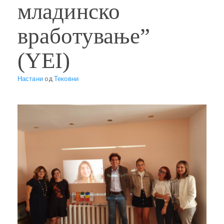
младинско
вработување”
(YEI)
Настани
од
Тековни