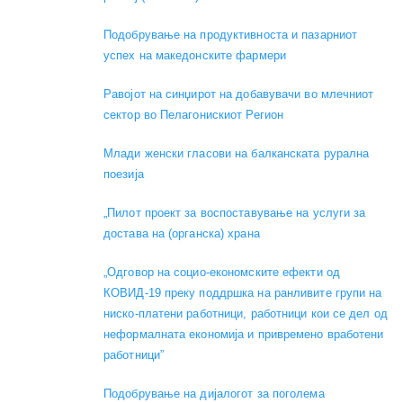
Подобрување на продуктивноста и пазарниот
успех на македонските фармери
Равојот на синџирот на добавувачи во млечниот
сектор во Пелагонискиот Регион
Mлади женски гласови на балканската рурална
поезија
„Пилот проект за воспоставување на услуги за
достава на (органска) храна
„Одговор на социо-економските ефекти од
КОВИД-19 преку поддршка на ранливите групи на
ниско-платени работници, работници кои се дел од
неформалната економија и привремено вработени
работници”
Подобрување на дијалогот за поголема