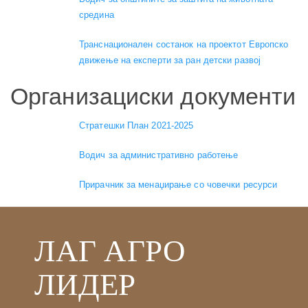
средина
Транснационален состанок на проектот Европско
движење на експерти за ран детски развој
Организациски документи
Стратешки План 2021-2025
Водич за административно работење
Прирачник за менаџирање со човечки ресурси
ЛАГ АГРО
ЛИДЕР