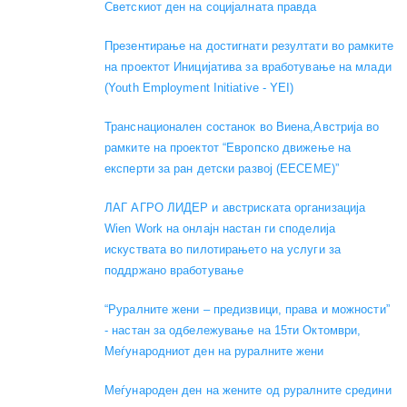
Светскиот ден на социјалната правда
Презентирање на достигнати резултати во рамките
на проектот Иницијатива за вработување на млади
(Youth Employment Initiative - YEI)
Транснационален состанок во Виена,Австрија во
рамките на проектот “Европско движење на
експерти за ран детски развој (EECEME)”
ЛАГ АГРО ЛИДЕР и австриската организација
Wien Work на онлајн настан ги споделија
искуствата во пилотирањето на услуги за
поддржано вработување
“Руралните жени – предизвици, права и можности”
- настан за одбележување на 15ти Октомври,
Меѓународниот ден на руралните жени
Меѓународен ден на жените од руралните средини