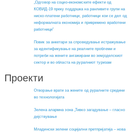
„Одговор на социо-економските ефекти од
КОВИД-19 преку поддршка на ранливите групи на
ниско-платени работници, работници кои се дел од
неформалната економија и привремено вработени
работници”
Повик за анкетари за спроведување истражување
за идентификување на реалните проблеми и
потреби на жените ангажирани во земјоделскиот
сектор и во областа на руралниот туризам
Проекти
Отворање врати за жените од руралните средини
во технологијата
Зелена алармна зона „Тивко загадување – гласно
дејствување
Младински зелени социјални претпријатија – нова