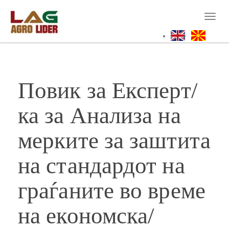
Skip
to
Toggl
main
naviga
content
Повик за Експерт/
ка за Анализа на
мерките за заштита
на стандардот на
граѓаните во време
на економска/