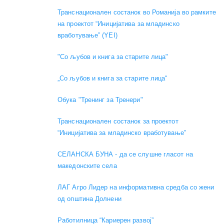
Транснационален состанок во Романија во рамките
на проектот “Иницијатива за младинско
вработување” (YEI)
"Со љубов и книга за старите лица"
„Со љубов и книга за старите лица“
Обука "Тренинг за Тренери"
Транснационален состанок за проектот
“Иницијатива за младинско вработување”
СЕЛАНСКА БУНА - да се слушне гласот на
македонските села
ЛАГ Агро Лидер на информативна средба со жени
од општина Долнени
Работилница “Кариерен развој”