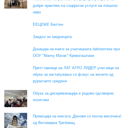
добри практики на социјални услуги на локално
ниво
EEЦЕМЕ Билтен
Заедно за заедницата
Донација на книги за училишната библиотека при
ООУ "Манчу Матак" Кривогаштани
Претставници на ЛАГ АГРО ЛИДЕР учесници на
обука за застапување со фокус на жените од
руралните средини
Обука за дискриминација и родово одговорни
политики
Промоција на книгата „Денови со полна месечина“
од Витомирка Требовац.