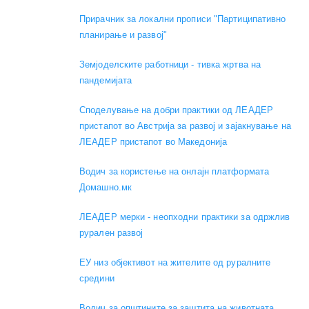
Прирачник за локални прописи "Партиципативно
планирање и развој"
Земјоделските работници - тивка жртва на
пандемијата
Споделување на добри практики од ЛЕАДЕР
пристапот во Австрија за развој и зајакнување на
ЛЕАДЕР пристапот во Македонија
Водич за користење на онлајн платформата
Домашно.мк
ЛЕАДЕР мерки - неопходни практики за одржлив
рурален развој
ЕУ низ објективот на жителите од руралните
средини
Водич за општините за заштита на животната