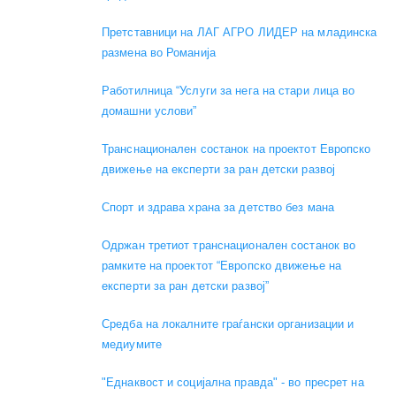
Претставници на ЛАГ АГРО ЛИДЕР на младинска
размена во Романија
Работилница “Услуги за нега на стари лица во
домашни услови”
Транснационален состанок на проектот Европско
движење на експерти за ран детски развој
Спорт и здрава храна за детство без мана
Одржан третиот транснационален состанок во
рамките на проектот “Европско движење на
експерти за ран детски развој”
Средба на локалните граѓански организации и
медиумите
"Еднаквост и социјална правда" - во пресрет на