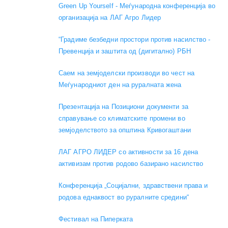
Green Up Yourself - Меѓународна конференција во
организација на ЛАГ Агро Лидер
“Градиме безбедни простори против насилство -
Превенција и заштита од (дигитално) РБН
Саем на земјоделски производи во чест на
Меѓународниот ден на руралната жена
Презентација на Позициони документи за
справување со климатските промени во
земјоделството за општина Кривогаштани
ЛАГ АГРО ЛИДЕР со активности за 16 дена
активизам против родово базирано насилство
Конференција „Социјални, здравствени права и
родова еднаквост во руралните средини“
Фестивал на Пиперката