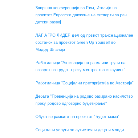
Завршна конференција во Рим, Италија на
проектот Европско движење на експерти за ран
детски развој
ЛАГ АГРО ЛИДЕР дел од првиот транснационален
состанок за проектот Green Up Yourself во
Мадрд,Шпанија
Работилници “Активација на ранлливи групи на
пазарот на трудот преку ментроство и коучинг”
Работилница “Социјални претпријатија во Австрија”
Дебата "Превенција на родово базирано насилство
преку родово одговорно буџетирање"
Обука во рамките на проектот "Буџет мама"
Социјални услуги за аутистични деца и млади