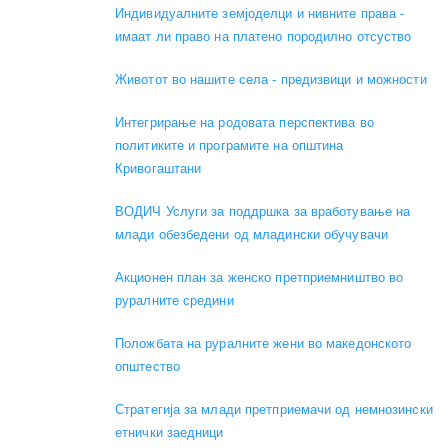
Индивидуалните земјоделци и нивните права -
имаат ли право на платено породилно отсуство
Животот во нашите села - предизвици и можности
Интегрирање на родовата перспектива во
политиките и програмите на општина
Кривогаштани
ВОДИЧ Услуги за поддршка за вработување на
млади обезбедени од младински обучувачи
Акционен план за женско претприемништво во
руралните средини
Положбата на руралните жени во македонското
општество
Стратегија за млади претприемачи од немнозински
етнички заедници