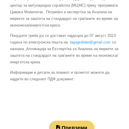
центар за меѓународна соработка (МЦМС) преку програмата
Цивика Мобилитас. Потребен е експерт/ка за Анализа на
мерките за заштита на стандардот на граѓаните во време на
економска/енергетска криза.
Понудите треба да се достават најдоцна до 07 август 2023
година по електронска пошта на:
lagagrolider@gmail.com
со
назнака „Апликација за Експерт/ка за Анализа на мерките за
заштита на стандардот на граѓаните во време на економска/
енергетска криза
Информации и детали за повикот и проектот можете да
најдите во следниот ПДФ документ:
Превземи