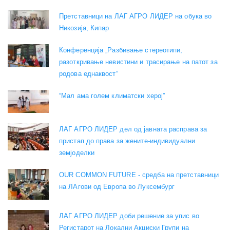
Претставници на ЛАГ АГРО ЛИДЕР на обука во
Никозија, Кипар
Конференција „Разбивање стереотипи,
разоткривање невистини и трасирање на патот за
родова еднаквост“
“Мал ама голем климатски херој”
ЛАГ АГРО ЛИДЕР дел од јавната расправа за
пристап до права за жените-индивидуални
земјоделки
OUR COMMON FUTURE - средба на претставници
на ЛАгови од Европа во Луксембург
ЛАГ АГРО ЛИДЕР доби решение за упис во
Регистарот на Локални Акциски Групи на