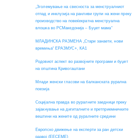
„Зголемување на свесноста за менструалниот
отпад и инклузија на ранливи групи на жени преку
производство на повеќекратна менструална
влошка во РСМакедонија – Буџет мама“
МЛАДИНСКА РАЗМЕНА „Стари занаети, нови
времиња“ ЕРАЗМУС+, КА1
Родовиот аспект во развојните програми и буџет
на општина Кривогаштани
Mлади женски гласови на балканската рурална
поезија
Социјална правда во руралните заедници преку
зајакнување на дигиталните и претприемничките
вештини на жените од руралните средини
Европско движење на експерти за ран детски
развој (EECEME)