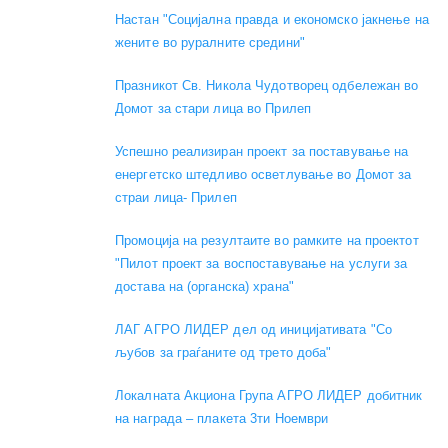
Настан "Социјална правда и економско јакнење на
жените во руралните средини"
Празникот Св. Никола Чудотворец одбележан во
Домот за стари лица во Прилеп
Успешно реализиран проект за поставување на
енергетско штедливо осветлување во Домот за
страи лица- Прилеп
Промоција на резултаите во рамките на проектот
"Пилот проект за воспоставување на услуги за
достава на (органска) храна"
ЛАГ АГРО ЛИДЕР дел од иницијативата "Со
љубов за граѓаните од трето доба"
Локалната Акциона Група АГРО ЛИДЕР добитник
на награда – плакета 3ти Ноември