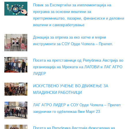
Повик за Експерти/ки за имплементација на
програма за основни вештини за
претприемништво, пазарни, финансиски и деловни
вештини и самовработување
Донација за опрема за еко катче и мерни
инструменти за СОУ Орде Чопела – Прилеп.
Посета на претставници од Република Австрија во
организација на Мрежата на ЛАГОВИ и ЛАГ АГРО
ЛИДЕР
ИСКУСТВЕНО УЧЕЊЕ ВО ДВИЖЕЊЕ ЗА
МЛАДИНСКИ РАБОТНИЦИ
ЛАГ АГРО ЛИДЕР и СОУ Орде Чопела – Прилеп
заеднички го одбележаа 8ми Март 23
Посета на Република Австрија фокусирана на