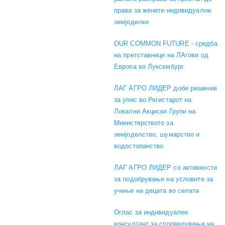
права за жените-индивидуални
земјоделки
OUR COMMON FUTURE - средба
на претставници на ЛАгови од
Европа во Луксембург
ЛАГ АГРО ЛИДЕР доби решение
за упис во Регистарот на
Локални Акциски Групи на
Министерството за
земјоделство, шумарство и
водостопанство
ЛАГ АГРО ЛИДЕР со активности
за подобрување на условите за
учење на децата во селата
Оглас за индивидуален
консултант за спроведување на