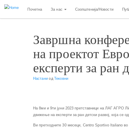
Skip
Почетна
За нас
Соопштенија/Новости
Пуб
to
main
content
Завршна конфере
на проектот Евр
експерти за ран 
Настани
од
Тековни
На 8ми и 9ти јуни 2023 претставници на ЛАГ АГРО Л
движење на експерти за ран детски развој, која се одр
Ви претходните 30 месеци, Centro Sportivo Italiano во