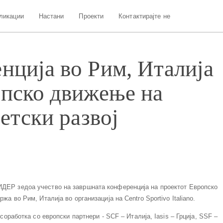
ликации
Настани
Проекти
Контактирајте не
нција во Рим, Италија
опско движење на
детски развој
ИДЕР зедоа учество на завршната конференција на проектот Европско
жа во Рим, Италија во организација на Centro Sportivo Italiano.
 соработка со европски партнери - SCF – Италија, Iasis – Грција, SSF –