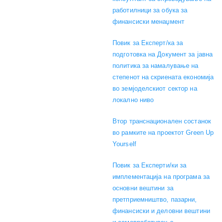
работилници за обука за
финансиски менаџмент
Повик за Експерт/ка за
подготовка на Документ за јавна
политика за намалување на
степенот на скриената економија
во земјоделскиот сектор на
локално ниво
Втор транснационален состанок
во рамките на проектот Green Up
Yourself
Повик за Експерти/ки за
имплементација на програма за
основни вештини за
претприемништво, пазарни,
финансиски и деловни вештини