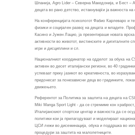
Шпанија, Agro Lider – Северна Македонија, и Бест – 
децата во рано детство, истакнувајќи ја важноста на
На конференцијата психологот Фабио Карлеваро и те
физики и социјален развој на децата и младите. Про
Касино и Јужен Лацио, ја презентираше новата врска
активности во животот, вистинските и дигиталните с
игри и дисциплини и сл.
Националниот координатор на одделот за обука на CSI
активен во десет италијански региони, во 40 градинк
успеваат преку јазикот во креативноста, во изразува
придонесат за понезависни деца во градинките, покаж
движењето.
Референтот за Политика за заштита на децата на CSI
Miki Manga Sport Light - да се стремиме кон храброс
Италијанскиот спортски центар и важноста да се ос
политики кои ја прилагодуваат и моделираат национ
ЦСИ лежи во дисеминација, обука и поддршка во из
процедури за заштита на малолетниците.