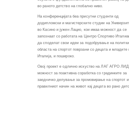
во раното детство на глобално ниво.
На конференцијата беа присутни студенти од
додипломски и магистерските студии на Универзит
во Касино и јужен Лацио, кои имаа можност да се
запознаат со работата на Центро Спортиво Италиа
да споделат свои идеи за подобрување на политки
областа на спортот поврзани со децата и младите 
Италија, и пошироко.
Овој проект е одлично искуство на ЛАГ АГРО ЛИ
можност за поактивна соработка со градинките за
заедничко делување за промовирање на спортот и
правилниот начин на живот кај децата во рано дет