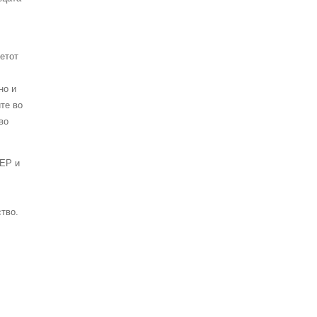
етот
но и
те во
во
ДЕР и
ство.