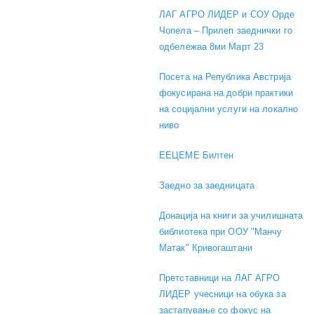
ЛАГ АГРО ЛИДЕР и СОУ Орде
Чопела – Прилеп заеднички го
одбележаа 8ми Март 23
Посета на Република Австрија
фокусирана на добри практики
на социјални услуги на локално
ниво
EEЦЕМЕ Билтен
Заедно за заедницата
Донација на книги за училишната
библиотека при ООУ "Манчу
Матак" Кривогаштани
Претставници на ЛАГ АГРО
ЛИДЕР учесници на обука за
застапување со фокус на