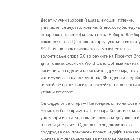
Десет клучни зборови (забава, емоции, трпение,
училиште, семејство, новина, благосостојба, едука
отвореност, трпение) користени од Роберто Ламбо
раководител на Центарот за проучување и истра
SG Plus, во промовирањето на манифестот за
волонтирање спорт 5.0 во рамките на Проектот Зпо
дигиталната формула World Cafè, CSI има намера 
преиспита и поддржи спортските здруженија, вклу
и стимулирајќи млади луѓе под 35 години и подобр
ги разбере предизвиците и потребите на денешниот
утрешниот спорт.
Од Одделот за спорт – Претседателство на Совет
министри беше присутна Елеонора Косентино, која
упатувајќи институционални поздрави до учесници
говорниците рече: „Одделот со задоволство го
поддржува овој прекрасен проект, бидејќи верувам
обуката е фундаментална за правилен развој на д