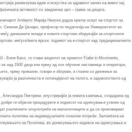
Австрија разменуваа идеи и искуства за здравиот начин на живот кај
 физичката активност со заедничка цел – грижа за децата.
хничарот Алберто Марија Николи дадоа краток осврт на спортот за
ф. Симоне Ди Џенаро, професор по педагогија на Универзитетот во
 меѓу денешните млади и новите спортови зборувајќи за спортските
портови, меѓусебните врски, подемот на е-спортот над традиционалните
 - Бепе Басо, го стави акцентот на проектот Fiabe in Movimento,
и за над 1500 деца кои преку ад хок обучени наставници и оператори,
њето, преку приказни, говори и зборови, а главно со движење за
увајќи ја различноста и потенцијалот на телото, и задоволството од
, Алесандра Пиетрини, илустрирајќи ја новата кампања, создадена од
т, добро ги објасни процедурите и кодексот на однесување усвоен од
удат различните злоупотреби на малолетниците и да се промовираат
алната политика на индивидуалните локални потреби. Заложбата на
готвувањето на Политика, во донесувањето кодекси на однесување и