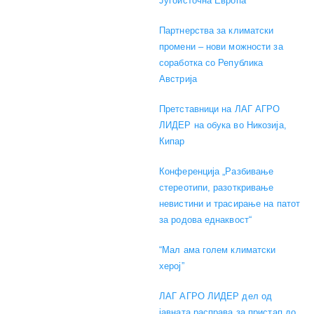
Југоисточна Европа
Партнерства за климатски
промени – нови можности за
соработка со Република
Австрија
Претставници на ЛАГ АГРО
ЛИДЕР на обука во Никозија,
Кипар
Конференција „Разбивање
стереотипи, разоткривање
невистини и трасирање на патот
за родова еднаквост“
“Мал ама голем климатски
херој”
ЛАГ АГРО ЛИДЕР дел од
јавната расправа за пристап до