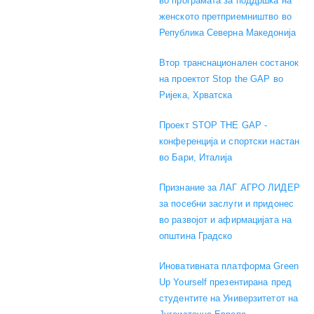
во програмата за поддршка на
женското претприемништво во
Република Северна Македонија
Втор транснационален состанок
на проектот Stop the GAP во
Ријека, Хрватска
Проект STOP THE GAP -
конференција и спортски настан
во Бари, Италија
Признание за ЛАГ АГРО ЛИДЕР
за посебни заслуги и придонес
во развојот и афирмацијата на
општина Градско
Иновативната платформа Green
Up Yourself презентирана пред
студентите на Универзитетот на