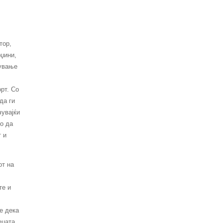
тор,
рџини,
жување
рт. Со
да ги
чувајќи
о да
 и
от на
те и
е дека
ецата