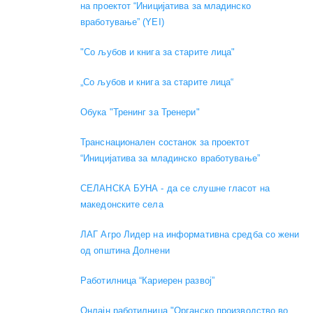
на проектот “Иницијатива за младинско
вработување” (YEI)
"Со љубов и книга за старите лица"
„Со љубов и книга за старите лица“
Обука "Тренинг за Тренери"
Транснационален состанок за проектот
“Иницијатива за младинско вработување”
СЕЛАНСКА БУНА - да се слушне гласот на
македонските села
ЛАГ Агро Лидер на информативна средба со жени
од општина Долнени
Работилница “Кариерен развој”
Онлајн работилница "Органско производство во