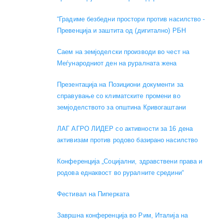
“Градиме безбедни простори против насилство -
Превенција и заштита од (дигитално) РБН
Саем на земјоделски производи во чест на
Меѓународниот ден на руралната жена
Презентација на Позициони документи за
справување со климатските промени во
земјоделството за општина Кривогаштани
ЛАГ АГРО ЛИДЕР со активности за 16 дена
активизам против родово базирано насилство
Конференција „Социјални, здравствени права и
родова еднаквост во руралните средини“
Фестивал на Пиперката
Завршна конференција во Рим, Италија на