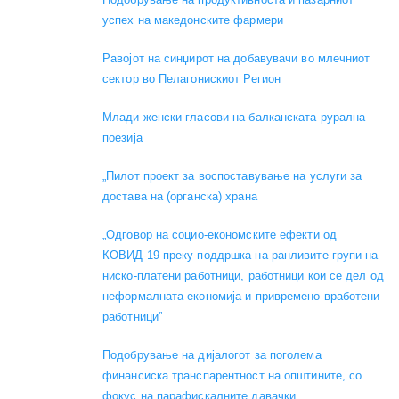
успех на македонските фармери
Равојот на синџирот на добавувачи во млечниот
сектор во Пелагонискиот Регион
Mлади женски гласови на балканската рурална
поезија
„Пилот проект за воспоставување на услуги за
достава на (органска) храна
„Одговор на социо-економските ефекти од
КОВИД-19 преку поддршка на ранливите групи на
ниско-платени работници, работници кои се дел од
неформалната економија и привремено вработени
работници”
Подобрување на дијалогот за поголема
финансиска транспарентност на општините, со
фокус на парафискалните давачки