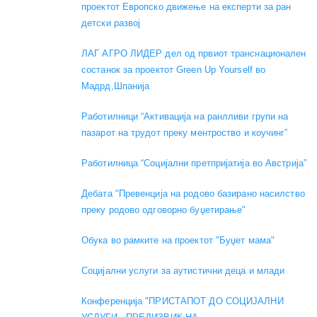
проектот Европско движење на експерти за ран
детски развој
ЛАГ АГРО ЛИДЕР дел од првиот транснационален
состанок за проектот Green Up Yourself во
Мадрд,Шпанија
Работилници “Активација на ранлливи групи на
пазарот на трудот преку ментроство и коучинг”
Работилница “Социјални претпријатија во Австрија”
Дебата "Превенција на родово базирано насилство
преку родово одговорно буџетирање"
Обука во рамките на проектот "Буџет мама"
Социјални услуги за аутистични деца и млади
Конференција "ПРИСТАПОТ ДО СОЦИЈАЛНИ