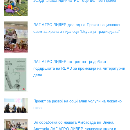
ЈОУДГ „Наша Иднина“ РЕ Гоце Делчев Прилеп
ЛАГ АГРО ЛИДЕР дел од на Првиот национален
саем за храна и пијалоци “Вкуси ја традицијата”
ЛАГ АГРО ЛИДЕР по трет пат ја добива
поддршката на READ за промоција на литературни
дела
Проект за развој на социјални услуги на локално
ниво
Во соработка со нашата Амбасада во Виена,
Австрија ЛАГ АГРО ЛИДЕР донираше книги и