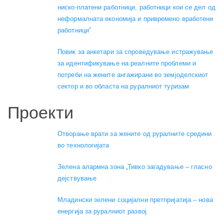
ниско-платени работници, работници кои се дел од
неформалната економија и привремено вработени
работници”
Повик за анкетари за спроведување истражување
за идентификување на реалните проблеми и
потреби на жените ангажирани во земјоделскиот
сектор и во областа на руралниот туризам
Проекти
Отворање врати за жените од руралните средини
во технологијата
Зелена алармна зона „Тивко загадување – гласно
дејствување
Младински зелени социјални претпријатија – нова
енергија за руралниот развој