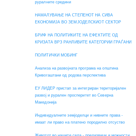
руралните средини
НАМАЛУВАЊЕ НА СТЕПЕНОТ НА СИВА
ЕКОНОМИЈА ВО ЗЕМЈОДЕЛСКИОТ СЕКТОР
БРИФ НА ПОЛИТИКИТЕ НА ЕФЕКТИТЕ ОД
КРИЗАТА ВРЗ РАНЛИВИТЕ КАТЕГОРИИ ГРАЃАНИ
ПОЛИТИЧКИ МОБИНГ
Анализа на развојната програма на општина
Кривогаштани од родова перспектива
ЕУ ЛИДЕР пристап за интегриран територијален
развој и рурален просперитет во Северна
Македонија
Индивидуалните земјоделци и нивните права -
имаат ли право на платено породилно отсуство
Животот во нашите села - предизвици и можности