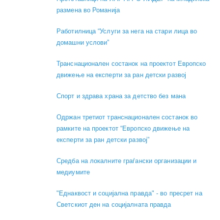
размена во Романија
Работилница “Услуги за нега на стари лица во
домашни услови”
Транснационален состанок на проектот Европско
движење на експерти за ран детски развој
Спорт и здрава храна за детство без мана
Одржан третиот транснационален состанок во
рамките на проектот “Европско движење на
експерти за ран детски развој”
Средба на локалните граѓански организации и
медиумите
"Еднаквост и социјална правда" - во пресрет на
Светскиот ден на социјалната правда