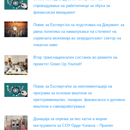
спроведување на работилници за обука за
финансиски менаџмент
Повик за Експерт/ка за подготовка на Документ за
јавна политика за намалување на степенот на
скриената економија во земјоделскиот сектор на
локално ниво
Втор транснационален состанок во рамките на
проектот Green Up Yourself
Повик за Експерти/ки за имплементација на
програма за основни вештини за
претприемништво, пазарни, финансиски и деловни
вештини и самовработување
Донација за опрема за еко катче и мерни
инструменти за СОУ Орде Чопела – Прилеп.