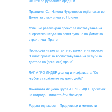
жените во руралните средини"
Празникот Св. Никола Чудотворец одбележан во
Домот за стари лица во Прилеп
Успешно реализиран проект за поставување на
енергетско штедливо осветлување во Домот за
страи лица- Прилеп
Промоција на резултаите во рамките на проектот
"Пилот проект за воспоставување на услуги за
достава на (органска) храна"
ЛАГ АГРО ЛИДЕР дел од иницијативата "Со
љубов за граѓаните од трето доба"
Локалната Акциона Група АГРО ЛИДЕР добитник
на награда – плакета 3ти Ноември
Родова еднаквост - Предизвици и можности