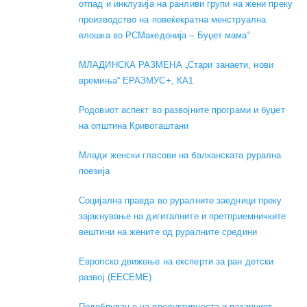
отпад и инклузија на ранливи групи на жени преку
производство на повеќекратна менструална
влошка во РСМакедонија – Буџет мама“
МЛАДИНСКА РАЗМЕНА „Стари занаети, нови
времиња“ ЕРАЗМУС+, КА1
Родовиот аспект во развојните програми и буџет
на општина Кривогаштани
Mлади женски гласови на балканската рурална
поезија
Социјална правда во руралните заедници преку
зајакнување на дигиталните и претприемничките
вештини на жените од руралните средини
Европско движење на експерти за ран детски
развој (EECEME)
Подобрување на продуктивноста и пазарниот