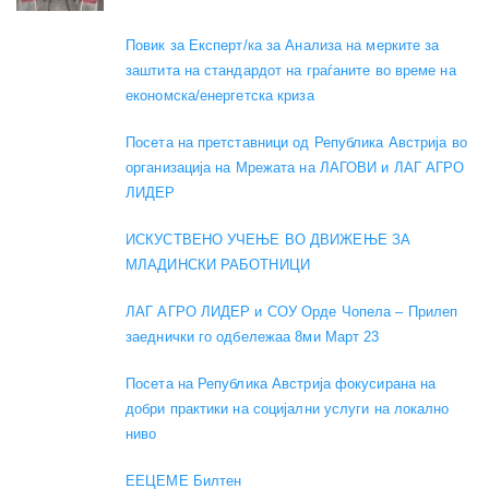
Повик за Експерт/ка за Анализа на мерките за
заштита на стандардот на граѓаните во време на
економска/енергетска криза
Посета на претставници од Република Австрија во
организација на Мрежата на ЛАГОВИ и ЛАГ АГРО
ЛИДЕР
ИСКУСТВЕНО УЧЕЊЕ ВО ДВИЖЕЊЕ ЗА
МЛАДИНСКИ РАБОТНИЦИ
ЛАГ АГРО ЛИДЕР и СОУ Орде Чопела – Прилеп
заеднички го одбележаа 8ми Март 23
Посета на Република Австрија фокусирана на
добри практики на социјални услуги на локално
ниво
EEЦЕМЕ Билтен