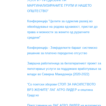
УСЛУГИ - ПРЕДИЗВИК НА
МАРГИНАЛИЗИРАНИТЕ ГРУПИ И НАШЕТО
ОПШТЕСТВО"
Конференција "Целите за одржлив развој во
обезбедување на родова еднаквост, пристап до
права и можности за жените од руралните
средини"
Конференција - Земјоделките бараат системско
решение за платено породилно отсуство
Завршна работилница за билатералниот проект за
пилотирање услуги за поддржано вработување за
млади во Северна Македонија (2020-2022)
“Со поетски зборови СТОП ЗА НАСИЛСТВОТО
ВРЗ ЖЕНИТЕ” ЛАГ АГРО ЛИДЕР и општина
Градско
Претставници на ЛАГ АГРО ЛИДЕР на младинска