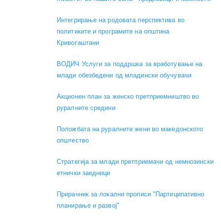
Интегрирање на родовата перспектива во
политиките и програмите на општина
Кривогаштани
ВОДИЧ Услуги за поддршка за вработување на
млади обезбедени од младински обучувачи
Акционен план за женско претприемништво во
руралните средини
Положбата на руралните жени во македонското
општество
Стратегија за млади претприемачи од немнозински
етнички заедници
Прирачник за локални прописи "Партиципативно
планирање и развој"