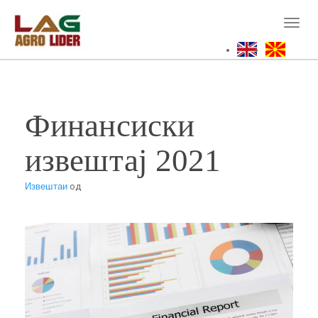
Skip
to
Toggl
main
naviga
content
Финансиски
извештај 2021
Извештаи
од