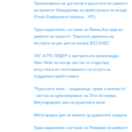
Презентирање на достигнати резултати во рамките
на проектот Иницијатива за вработување на млади
(Youth Employment Initiative - YEI)
Транснационален состанок во Виена,Австрија во
рамките на проектот “Европско движење на
експерти за ран детски развој (EECEME)”
ЛАГ АГРО ЛИДЕР и австриската организација
Wien Work на онлајн настан ги споделија
искуствата во пилотирањето на услуги за
поддржано вработување
“Руралните жени – предизвици, права и можности”
- настан за одбележување на 15ти Октомври,
Меѓународниот ден на руралните жени
Меѓународен ден на жените од руралните средини
Транснационален состанок во Романија во рамките