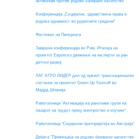
активизам против родово базирано насилство
Конференција „Социјални, здравствени права и
родова еднаквост во руралните средини“
Фестивал на Пиперката
Завршна конференција во Рим, Италија на
проектот Европско движење на експерти за ран
детски развој
ЛАГ АГРО ЛИДЕР дел од првиот транснационален
состанок за проектот Green Up Yourself во
Мадрд,Шпанија
Работилници “Активација на ранлливи групи на
пазарот на трудот преку ментроство и коучинг”
Работилница “Социјални претпријатија во Австрија”
Дебата "Превенција на родово базирано насилство