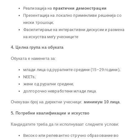
Реализација на
практични демонстрации
Презентација на локално применливи решенија со
ниски трошоци;
Фасилитирање на интерактивни дискусии и размена
на искуства меѓу учесниците
4. Целна група на обуката
Обуката е наменета за:
млади лица од руралните средини (15–29 години);
NEETs;
жени од рурални средини;
долгорочно невработени млади лица.
Очекуван број на директни учесници:
минимум 10 лица
.
5. Потребни квалификации и искуство
Кандидатите треба да ги исполнуваат следните услови:
Високо или релевантно стручно образование во