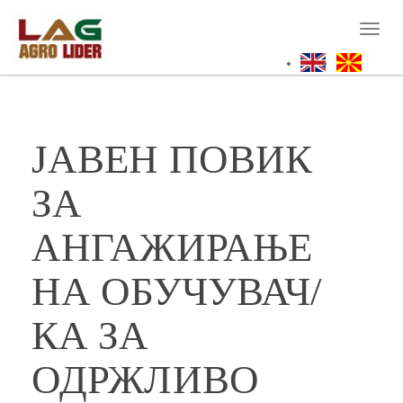
Skip
to
Toggl
main
naviga
content
ЈАВЕН ПОВИК
ЗА
АНГАЖИРАЊЕ
НА ОБУЧУВАЧ/
КА ЗА
ОДРЖЛИВО