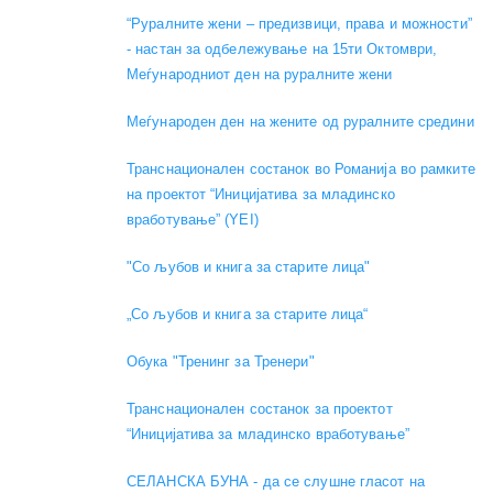
“Руралните жени – предизвици, права и можности”
- настан за одбележување на 15ти Октомври,
Меѓународниот ден на руралните жени
Меѓународен ден на жените од руралните средини
Транснационален состанок во Романија во рамките
на проектот “Иницијатива за младинско
вработување” (YEI)
"Со љубов и книга за старите лица"
„Со љубов и книга за старите лица“
Обука "Тренинг за Тренери"
Транснационален состанок за проектот
“Иницијатива за младинско вработување”
СЕЛАНСКА БУНА - да се слушне гласот на