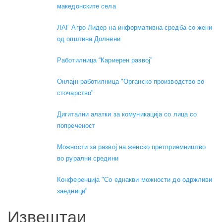
македонските села
ЛАГ Агро Лидер на информативна средба со жени
од општина Долнени
Работилница “Кариерен развој”
Онлајн работилница "Органско производство во
сточарство"
Дигитални алатки за комуникација со лица со
попреченост
Можности за развој на женско претприемништво
во рурални средини
Конференција "Со еднакви можности до одржливи
заедници"
Извештаи