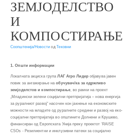
ЗЕМЈОДЕЛСТВО
И
КОМПОСТИРАЊЕ
Соопштенија/Новости
од
Тековни
1. Општи информации
Локалната акциска група
ЛАГ Агро Лидер
објавува јавен
повик за ангажирање на
обучувач/ка за
одржливо
земјоделстов и компостирање
, во рамки на проект
„Младински зелени социјални претпријатија – нова енергија
за руралниот развој“ насочен кон јакнење на економските
можности на младите од руралните средини и развој на еко-
социјални претпријатија во општините Долнени и Крушево,
финансиран од Европската Унија преку проектот ‘RAISE
CSOs - Резилиентни и инклузивни патеки за социјално