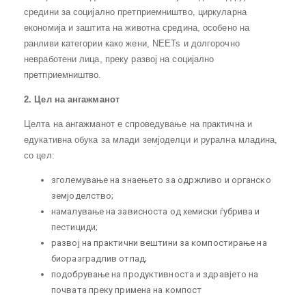
средини за социјално претприемништво, циркуларна
економија и заштита на животна средина, особено на
ранливи категории како жени, NEETs и долгорочно
невработени лица, преку развој на социјално
претприемништво.
2. Цел на ангажманот
Целта на ангажманот е спроведување на практична и
едукативна обука за млади земјоделци и рурална младина,
со цел:
зголемување на знаењето за одржливо и органско
земјоделство;
намалување на зависноста од хемиски ѓубрива и
пестициди;
развој на практични вештини за компостирање на
биоразградлив отпад;
подобрување на продуктивноста и здравјето на
почвата преку примена на компост