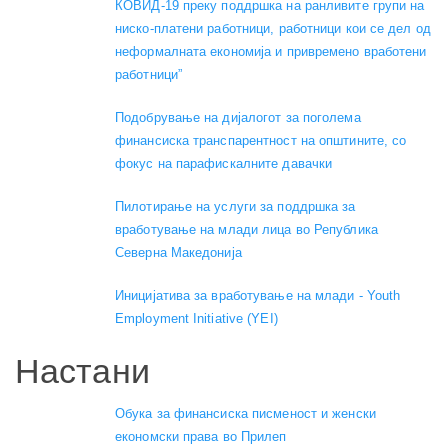
КОВИД-19 преку поддршка на ранливите групи на
ниско-платени работници, работници кои се дел од
неформалната економија и привремено вработени
работници”
Подобрување на дијалогот за поголема
финансиска транспарентност на општините, со
фокус на парафискалните давачки
Пилотирање на услуги за поддршка за
вработување на млади лица во Република
Северна Македонија
Иницијатива за вработување на млади - Youth
Employment Initiative (YEI)
Настани
Обука за финансиска писменост и женски
економски права во Прилеп