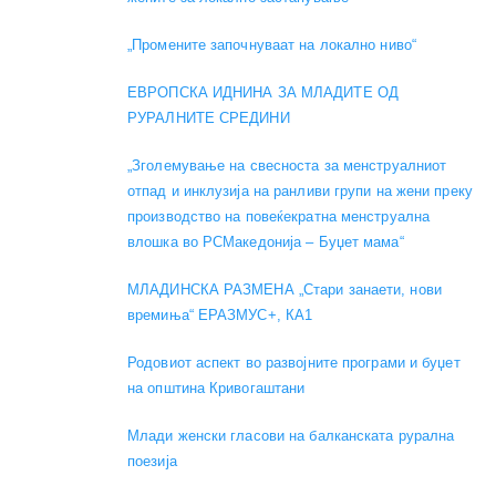
„Промените започнуваат на локално ниво“
ЕВРОПСКА ИДНИНА ЗА МЛАДИТЕ ОД
РУРАЛНИТЕ СРЕДИНИ
„Зголемување на свесноста за менструалниот
отпад и инклузија на ранливи групи на жени преку
производство на повеќекратна менструална
влошка во РСМакедонија – Буџет мама“
МЛАДИНСКА РАЗМЕНА „Стари занаети, нови
времиња“ ЕРАЗМУС+, КА1
Родовиот аспект во развојните програми и буџет
на општина Кривогаштани
Mлади женски гласови на балканската рурална
поезија