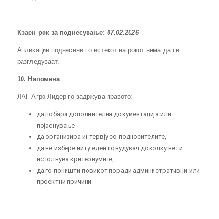
Краен рок за поднесување:
07.02.202
6
Апликации поднесени по истекот на рокот нема да се
разгледуваат.
10
. Напомена
ЛАГ Агро Лидер го задржува правото:
да побара дополнителна документација или
појаснување
да организира интервју со подносителите,
да не избере ниту еден понудувач доколку не ги
исполнува критериумите,
да го поништи повикот поради административни или
проектни причини