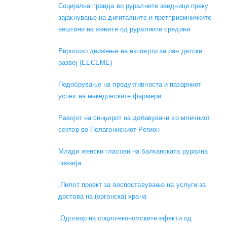
Социјална правда во руралните заедници преку
зајакнување на дигиталните и претприемничките
вештини на жените од руралните средини
Европско движење на експерти за ран детски
развој (EECEME)
Подобрување на продуктивноста и пазарниот
успех на македонските фармери
Равојот на синџирот на добавувачи во млечниот
сектор во Пелагонискиот Регион
Mлади женски гласови на балканската рурална
поезија
„Пилот проект за воспоставување на услуги за
достава на (органска) храна
„Одговор на социо-економските ефекти од