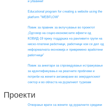
и убавини!
Educational program for creating a website using the
platform "WEBFLOW"
Повик за правник за вклучување во проектот
„Одговор на социо-економските ефекти од
КОВИД-19 преку поддршка на ранливите групи на
ниско-платени работници, работници кои се дел од
неформалната економија и привремено вработени
работници”
Повик за анкетари за спроведување истражување
за идентификување на реалните проблеми и
потреби на жените ангажирани во земјоделскиот
сектор и во областа на руралниот туризам
Проекти
Отворање врати за жените од руралните средини