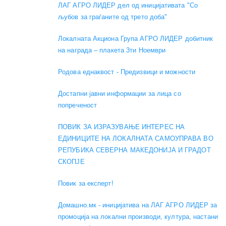
ЛАГ АГРО ЛИДЕР дел од иницијативата "Со
љубов за граѓаните од трето доба"
Локалната Акциона Група АГРО ЛИДЕР добитник
на награда – плакета 3ти Ноември
Родова еднаквост - Предизвици и можности
Достапни јавни информации за лица со
попреченост
ПОВИК ЗА ИЗРАЗУВАЊЕ ИНТЕРЕС НА
ЕДИНИЦИТЕ НА ЛОКАЛНАТА САМОУПРАВА ВО
РЕПУБИКА СЕВЕРНА МАКЕДОНИЈА И ГРАДОТ
СКОПЈЕ
Повик за експерт!
Домашно.мк - иницијатива на ЛАГ АГРО ЛИДЕР за
промоција на локални производи, култура, настани