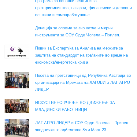
програма за основни вештини за
претприемништво, пазарни, финансиски и деловни
вештини и самовработување
Донација за опрема за еко катче и мерни
инструменти за СОУ Орде Чопела – Прилеп.
Повик за Експерт/ка за Анализа на мерките за
заштита на стандардот на граѓаните во време на
економска/енергетска криза
Посета на претставници од Република Австрија во
организација на Мрежата на ЛАГОВИ и ЛАГ АГРО
ЛИДЕР
ИСКУСТВЕНО УЧЕЊЕ ВО ДВИЖЕЊЕ ЗА
МЛАДИНСКИ РАБОТНИЦИ
ЛАГ АГРО ЛИДЕР и СОУ Орде Чопела – Прилеп
заеднички го одбележаа 8ми Март 23