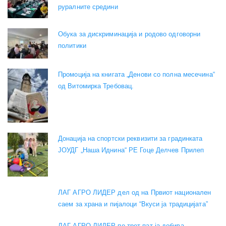
руралните средини
Обука за дискриминација и родово одговорни
политики
Промоција на книгата „Денови со полна месечина“
од Витомирка Требовац.
Донација на спортски реквизити за градинката
ЈОУДГ „Наша Иднина“ РЕ Гоце Делчев Прилеп
ЛАГ АГРО ЛИДЕР дел од на Првиот национален
саем за храна и пијалоци “Вкуси ја традицијата”
ЛАГ АГРО ЛИДЕР по трет пат ја добива