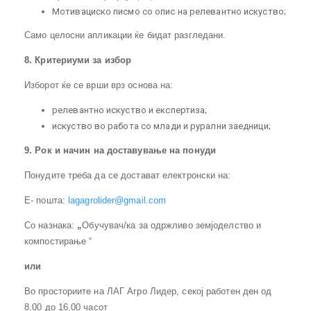
Мотивациско писмо со опис на релевантно искуство;
Само целосни апликации ќе бидат разгледани.
8. Критериуми за избор
Изборот ќе се врши врз основа на:
релевантно искуство и експертиза;
искуство во работа со млади и рурални заедници;
9
. Рок и начин на доставување на понуди
Понудите треба да се достават електронски на:
Е- пошта:
lagagrolider@gmail.com
Со назнака:
„
Обучувач/ка за одржливо земјоделство и
компостирање “
или
Во просториите на ЛАГ Агро Лидер, секој работен ден од
8.00 до 16.00 часот