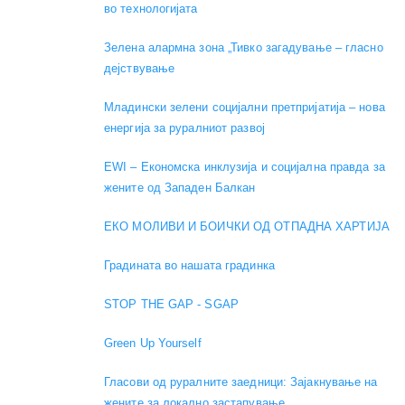
во технологијата
Зелена алармна зона „Тивко загадување – гласно
дејствување
Младински зелени социјални претпријатија – нова
енергија за руралниот развој
EWI – Економска инклузија и социјална правда за
жените од Западен Балкан
ЕКО МОЛИВИ И БОИЧКИ ОД ОТПАДНА ХАРТИЈА
Градината во нашата градинка
STOP THE GAP - SGAP
Green Up Yourself
Гласови од руралните заедници: Зајакнување на
жените за локално застапување