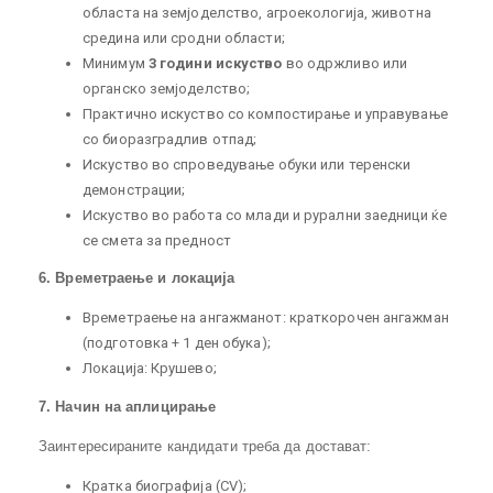
областа на земјоделство, агроекологија, животна
средина или сродни области;
Минимум
3 години искуство
во одржливо или
органско земјоделство;
Практично искуство со компостирање и управување
со биоразградлив отпад;
Искуство во спроведување обуки или теренски
демонстрации;
Искуство во работа со млади и рурални заедници ќе
се смета за предност
6. Времетраење и локација
Времетраење на ангажманот: краткорочен ангажман
(подготовка + 1 ден обука);
Локација: Крушево;
7. Начин на аплицирање
Заинтересираните кандидати треба да достават:
Кратка биографија (CV);