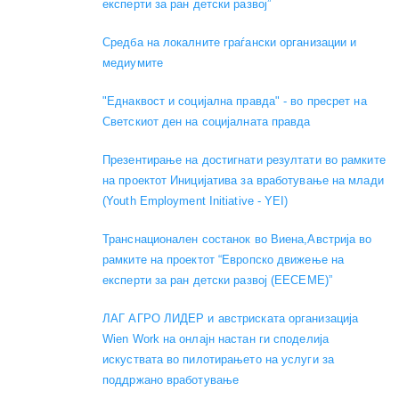
експерти за ран детски развој”
Средба на локалните граѓански организации и
медиумите
"Еднаквост и социјална правда" - во пресрет на
Светскиот ден на социјалната правда
Презентирање на достигнати резултати во рамките
на проектот Иницијатива за вработување на млади
(Youth Employment Initiative - YEI)
Транснационален состанок во Виена,Австрија во
рамките на проектот “Европско движење на
експерти за ран детски развој (EECEME)”
ЛАГ АГРО ЛИДЕР и австриската организација
Wien Work на онлајн настан ги споделија
искуствата во пилотирањето на услуги за
поддржано вработување