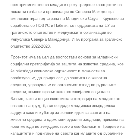
претприемништво за младите преку градење капацитети на
локални граѓански организации во Северна Македонија’
имплементиран од страна на Младински Сојуз – Крушево во
соработка со НОВУС и Паблик, со поддршката на ЕУ за
граѓанското општество и медиумските организации во
Република Северна Македонија, ИПА програма за граѓанско
општество 2022-2023.
Проектот има за цел да воспостави основи за младински
социјални претпријатија за заштита на животна средина, кое
ќе обезбеди економска одржливост и можности за
вработување, да придонесе до заштита на животна
средина, управување со органскиот отпад во руралните
средини, компостирање како потенцијален социјален
бизнис, како и социо-економска интеграција на младите во
пазарот на труд; Да се создаде младинска земјоделска
задруга како инкубатор за зелени идеи за заштита на
животна средина и одржливи рурални заедници, примена на
нови методи во земјоделството и еко-бизнисите; Градење на
капацитети и подигање на свеста кај младите од руралните