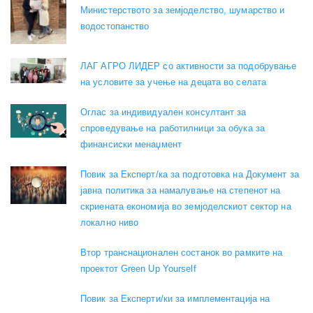
Министерството за земјоделство, шумарство и
водостопанство
ЛАГ АГРО ЛИДЕР со активности за подобрување
на условите за учење на децата во селата
Оглас за индивидуален консултант за
спроведување на работилници за обука за
финансиски менаџмент
Повик за Експерт/ка за подготовка на Документ за
јавна политика за намалување на степенот на
скриената економија во земјоделскиот сектор на
локално ниво
Втор транснационален состанок во рамките на
проектот Green Up Yourself
Повик за Експерти/ки за имплементација на