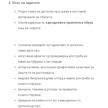
3. Опис на задачите
Подготовка на детална програма и наставни
материјали за обуката;
Спроведување на
еднодневна практична обука
која ќе опфати:
основни принципи на одржливо и органско
земјоделство;
негативни ефекти од прекумерна употреба на
хемиски ѓубрива и пестициди;
алтернативни, еколошки прифатливи практики за
заштита на растенијата;
видови биоразградлив отпад и нивна употреба за
компостирање;
процеси, техники и услови за правилно
компостирање;
примена на компостот во земјоделското
производство;