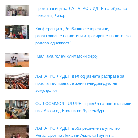
Претставници на ЛАГ АГРО ЛИДЕР на обука во
Никозија, Кипар
Конференција „Разбивање стереотипи,
разоткривање невистини и трасирање на патот за
родова еднаквост“
“Мал ама голем климатски херој”
ЛАГ АГРО ЛИДЕР дел од јавната расправа за
пристап до права за жените-индивидуални
земјоделки
OUR COMMON FUTURE - средба на претставници
на ЛАгови од Европа во Луксембург
ЛАГ АГРО ЛИДЕР доби решение за упис во
Регистарот на Локални Акциски Групи на