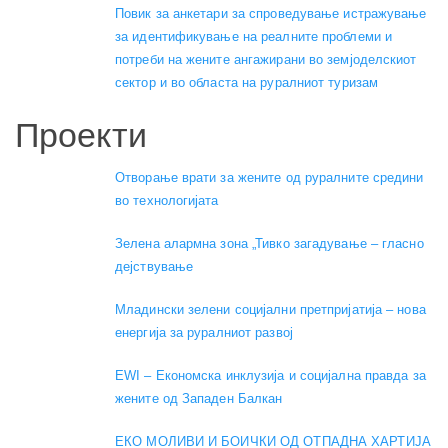
Повик за анкетари за спроведување истражување
за идентификување на реалните проблеми и
потреби на жените ангажирани во земјоделскиот
сектор и во областа на руралниот туризам
Проекти
Отворање врати за жените од руралните средини
во технологијата
Зелена алармна зона „Тивко загадување – гласно
дејствување
Младински зелени социјални претпријатија – нова
енергија за руралниот развој
EWI – Економска инклузија и социјална правда за
жените од Западен Балкан
ЕКО МОЛИВИ И БОИЧКИ ОД ОТПАДНА ХАРТИЈА