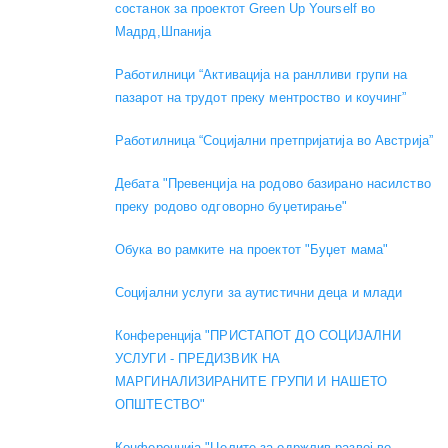
состанок за проектот Green Up Yourself во
Мадрд,Шпанија
Работилници “Активација на ранлливи групи на
пазарот на трудот преку ментроство и коучинг”
Работилница “Социјални претпријатија во Австрија”
Дебата "Превенција на родово базирано насилство
преку родово одговорно буџетирање"
Обука во рамките на проектот "Буџет мама"
Социјални услуги за аутистични деца и млади
Конференција "ПРИСТАПОТ ДО СОЦИЈАЛНИ
УСЛУГИ - ПРЕДИЗВИК НА
МАРГИНАЛИЗИРАНИТЕ ГРУПИ И НАШЕТО
ОПШТЕСТВО"
Конференција "Целите за одржлив развој во