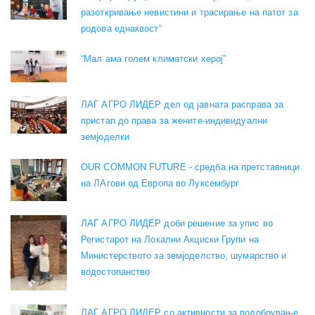
разоткривање невистини и трасирање на патот за
родова еднаквост“
“Мал ама голем климатски херој”
ЛАГ АГРО ЛИДЕР дел од јавната расправа за
пристап до права за жените-индивидуални
земјоделки
OUR COMMON FUTURE - средба на претставници
на ЛАгови од Европа во Луксембург
ЛАГ АГРО ЛИДЕР доби решение за упис во
Регистарот на Локални Акциски Групи на
Министерството за земјоделство, шумарство и
водостопанство
ЛАГ АГРО ЛИДЕР со активности за подобрување