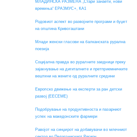
МЛАДИНСКА РАЗМЕНА „Стари занаети, нови
времиња“ ЕРАЗМУС+, КА1
Родовиот аспект во развојните програми и буџет
на општина Кривогаштани
Mлади женски гласови на балканската рурална
поезија
Социјална правда во руралните заедници преку
зајакнување на дигиталните и претприемничките
вештини на жените од руралните средини
Европско движење на експерти за ран детски
развој (EECEME)
Подобрување на продуктивноста и пазарниот
успех на македонските фармери
Равојот на синџирот на добавувачи во млечниот
сектор во Пелагонискиот Регион