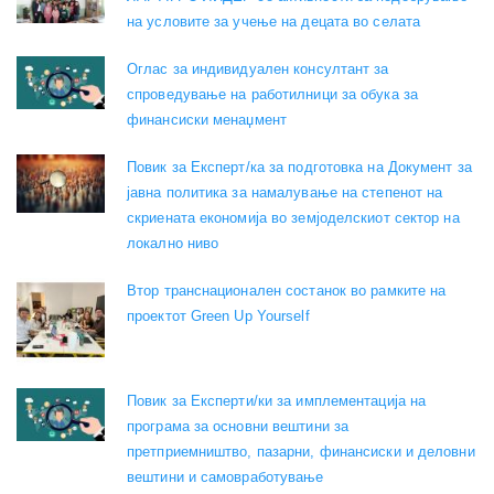
на условите за учење на децата во селата
Оглас за индивидуален консултант за
спроведување на работилници за обука за
финансиски менаџмент
Повик за Експерт/ка за подготовка на Документ за
јавна политика за намалување на степенот на
скриената економија во земјоделскиот сектор на
локално ниво
Втор транснационален состанок во рамките на
проектот Green Up Yourself
Повик за Експерти/ки за имплементација на
програма за основни вештини за
претприемништво, пазарни, финансиски и деловни
вештини и самовработување