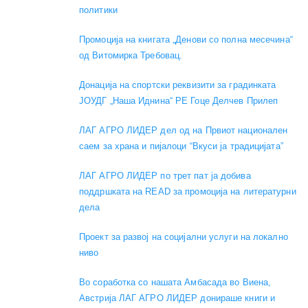
политики
Промоција на книгата „Денови со полна месечина“
од Витомирка Требовац.
Донација на спортски реквизити за градинката
ЈОУДГ „Наша Иднина“ РЕ Гоце Делчев Прилеп
ЛАГ АГРО ЛИДЕР дел од на Првиот национален
саем за храна и пијалоци “Вкуси ја традицијата”
ЛАГ АГРО ЛИДЕР по трет пат ја добива
поддршката на READ за промоција на литературни
дела
Проект за развој на социјални услуги на локално
ниво
Во соработка со нашата Амбасада во Виена,
Австрија ЛАГ АГРО ЛИДЕР донираше книги и