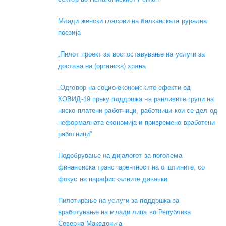
Mлади женски гласови на балканската рурална
поезија
„Пилот проект за воспоставување на услуги за
достава на (органска) храна
„Одговор на социо-економските ефекти од
КОВИД-19 преку поддршка на ранливите групи на
ниско-платени работници, работници кои се дел од
неформалната економија и привремено вработени
работници”
Подобрување на дијалогот за поголема
финансиска транспарентност на општините, со
фокус на парафискалните давачки
Пилотирање на услуги за поддршка за
вработување на млади лица во Република
Северна Македонија