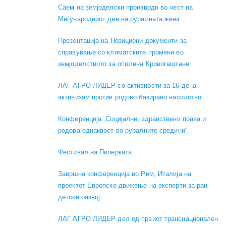
Саем на земјоделски производи во чест на
Меѓународниот ден на руралната жена
Презентација на Позициони документи за
справување со климатските промени во
земјоделството за општина Кривогаштани
ЛАГ АГРО ЛИДЕР со активности за 16 дена
активизам против родово базирано насилство
Конференција „Социјални, здравствени права и
родова еднаквост во руралните средини“
Фестивал на Пиперката
Завршна конференција во Рим, Италија на
проектот Европско движење на експерти за ран
детски развој
ЛАГ АГРО ЛИДЕР дел од првиот транснационален