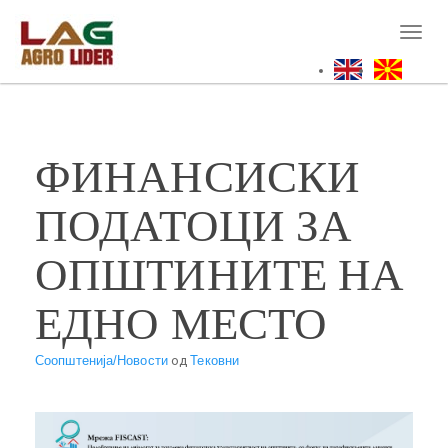
Skip
to
Toggl
main
naviga
content
ФИНАНСИСКИ
ПОДАТОЦИ ЗА
ОПШТИНИТЕ НА
ЕДНО МЕСТО
Соопштенија/Новости
од
Тековни