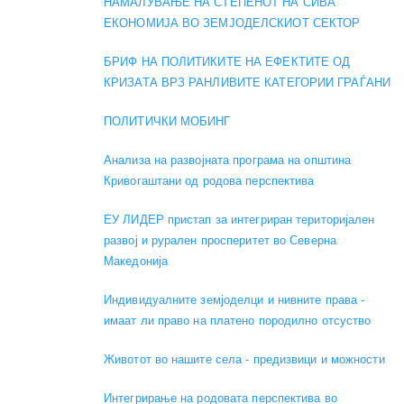
НАМАЛУВАЊЕ НА СТЕПЕНОТ НА СИВА
ЕКОНОМИЈА ВО ЗЕМЈОДЕЛСКИОТ СЕКТОР
БРИФ НА ПОЛИТИКИТЕ НА ЕФЕКТИТЕ ОД
КРИЗАТА ВРЗ РАНЛИВИТЕ КАТЕГОРИИ ГРАЃАНИ
ПОЛИТИЧКИ МОБИНГ
Анализа на развојната програма на општина
Кривогаштани од родова перспектива
ЕУ ЛИДЕР пристап за интегриран територијален
развој и рурален просперитет во Северна
Македонија
Индивидуалните земјоделци и нивните права -
имаат ли право на платено породилно отсуство
Животот во нашите села - предизвици и можности
Интегрирање на родовата перспектива во