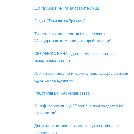
„Со љубов и книга за старите лица“
Обука "Тренинг за Тренери"
Транснационален состанок за проектот
“Иницијатива за младинско вработување”
СЕЛАНСКА БУНА - да се слушне гласот на
македонските села
ЛАГ Агро Лидер на информативна средба со жени
од општина Долнени
Работилница “Кариерен развој”
Онлајн работилница "Органско производство во
сточарство"
Дигитални алатки за комуникација со лица со
попреченост