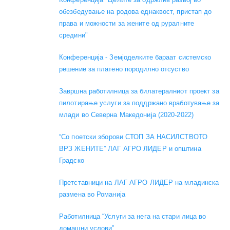
обезбедување на родова еднаквост, пристап до
права и можности за жените од руралните
средини"
Конференција - Земјоделките бараат системско
решение за платено породилно отсуство
Завршна работилница за билатералниот проект за
пилотирање услуги за поддржано вработување за
млади во Северна Македонија (2020-2022)
“Со поетски зборови СТОП ЗА НАСИЛСТВОТО
ВРЗ ЖЕНИТЕ” ЛАГ АГРО ЛИДЕР и општина
Градско
Претставници на ЛАГ АГРО ЛИДЕР на младинска
размена во Романија
Работилница “Услуги за нега на стари лица во
домашни услови”