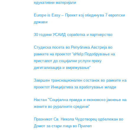
едукативни материјали
Europe is Easy – Проект кој обединува 7 европски
држави
30 години УСАИД соработка и партнерство
Студиска посета во Република Австрија во
рамките на проектот “eHelp:Подобрување на
пристапот до социјални услуги преку
дигитализација и вмрежување”
Завршен транснационален состанок во рамките на
проектот Иницијатива за вработување млади
Настан "Социјална правда и економско јакнење на
жените во руралните средини"
Празникот Св. Никола Чудотворец одбележан во
Домот за стари лица во Прилеп