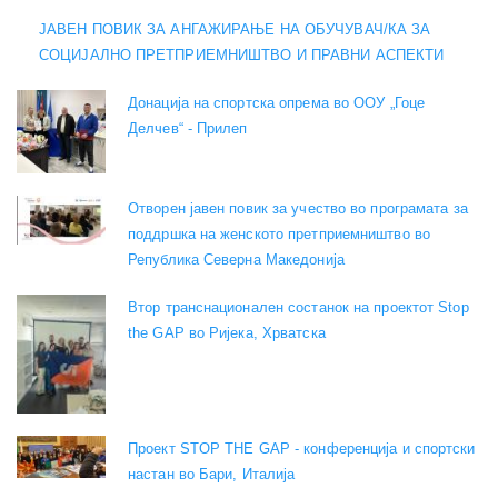
ЈАВЕН ПОВИК ЗА АНГАЖИРАЊЕ НА ОБУЧУВАЧ/КА ЗА
СОЦИЈАЛНО ПРЕТПРИЕМНИШТВО И ПРАВНИ АСПЕКТИ
Донација на спортска опрема во ООУ „Гоце
Делчев“ - Прилеп
Отворен јавен повик за учество во програмата за
поддршка на женското претприемништво во
Република Северна Македонија
Втор транснационален состанок на проектот Stop
the GAP во Ријека, Хрватска
Проект STOP THE GAP - конференција и спортски
настан во Бари, Италија