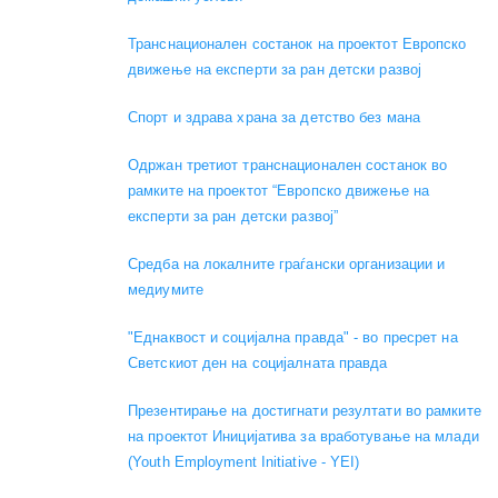
Транснационален состанок на проектот Европско
движење на експерти за ран детски развој
Спорт и здрава храна за детство без мана
Одржан третиот транснационален состанок во
рамките на проектот “Европско движење на
експерти за ран детски развој”
Средба на локалните граѓански организации и
медиумите
"Еднаквост и социјална правда" - во пресрет на
Светскиот ден на социјалната правда
Презентирање на достигнати резултати во рамките
на проектот Иницијатива за вработување на млади
(Youth Employment Initiative - YEI)