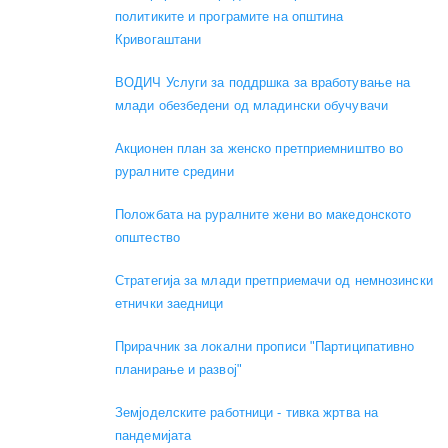
политиките и програмите на општина
Кривогаштани
ВОДИЧ Услуги за поддршка за вработување на
млади обезбедени од младински обучувачи
Акционен план за женско претприемништво во
руралните средини
Положбата на руралните жени во македонското
општество
Стратегија за млади претприемачи од немнозински
етнички заедници
Прирачник за локални прописи "Партиципативно
планирање и развој"
Земјоделските работници - тивка жртва на
пандемијата