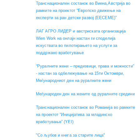
Транснационален состанок во Виена,Австрија во
рамките на проектот “Европско движење на
експерти за ран детски развој (EECEME)”
ЛАГ АГРО ЛИДЕР и австриската организација
Wien Work на онлајн настан ги споделија
искуствата во пилотирањето на услуги за
поддржано вработување
“Руралните жени – предизвици, права и можности”
- настан за одбележување на 15ти Октомври,
Меѓународниот ден на руралните жени
Меѓународен ден на жените од руралните средини
Транснационален состанок во Романија во рамките
на проектот “Иницијатива за младинско
вработување” (YEI)
"Со љубов и книга за старите лица"