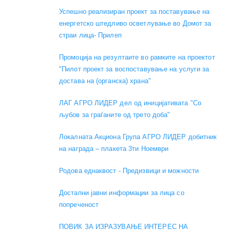
Успешно реализиран проект за поставување на
енергетско штедливо осветлување во Домот за
страи лица- Прилеп
Промоција на резултаите во рамките на проектот
"Пилот проект за воспоставување на услуги за
достава на (органска) храна"
ЛАГ АГРО ЛИДЕР дел од иницијативата "Со
љубов за граѓаните од трето доба"
Локалната Акциона Група АГРО ЛИДЕР добитник
на награда – плакета 3ти Ноември
Родова еднаквост - Предизвици и можности
Достапни јавни информации за лица со
попреченост
ПОВИК ЗА ИЗРАЗУВАЊЕ ИНТЕРЕС НА