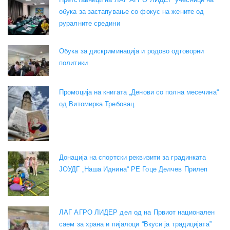
обука за застапување со фокус на жените од
руралните средини
Обука за дискриминација и родово одговорни
политики
Промоција на книгата „Денови со полна месечина“
од Витомирка Требовац.
Донација на спортски реквизити за градинката
ЈОУДГ „Наша Иднина“ РЕ Гоце Делчев Прилеп
ЛАГ АГРО ЛИДЕР дел од на Првиот национален
саем за храна и пијалоци “Вкуси ја традицијата”