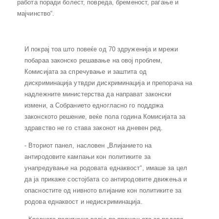
работа поради болест, повреда, бременост, раѓање и
мајчинство“.
И покрај тоа што повеќе од 70 здруженија и мрежи
побараа законско решавање на овој проблем,
Комисијата за спречување и заштита од
дискриминација утвдри дискриминација и препорача на
надлежните министерства да направат законски
измени, а Собранието едногласно го поддржа
законското решение, веќе пола година Комисијата за
здравство не го става законот на дневен ред.
- Вториот панел, насловен „Влијанието на
антиродовите кампањи кон политиките за
унапредување на родовата еднаквост“, имаше за цел
да ја прикаже состојбата со антиродовите движења и
опасностите од нивното влијание кон политиките за
родова еднаквост и недискриминација.