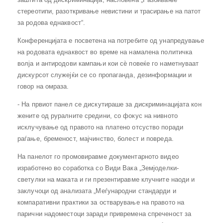
стереотипи, разоткривање невистини и трасирање на патот
за родова еднаквост“.
Конференцијата е посветена на потребите од унапредување
на родовата еднаквост во време на намалена политичка
волја и антиродови кампањи кои сѐ повеќе го наметнуваат
дискурсот служејќи се со пропаганда, дезинформации и
говор на омраза.
- На првиот панел се дискутираше за дискриминацијата кон
жените од руралните средини, со фокус на нивното
исклучување од правото на платено отсуство поради
раѓање, бременост, мајчинство, болест и повреда.
На панелот го промовиравме документарното видео
изработено во соработка со Види Вака „Земјоделки-
светулки на маката и ги презентиравме клучните наоди и
заклучоци од анализата „Меѓународни стандарди и
компаративни практики за остварување на правото на
парични надоместоци заради привремена спреченост за