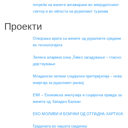
потреби на жените ангажирани во земјоделскиот
сектор и во областа на руралниот туризам
Проекти
Отворање врати за жените од руралните средини
во технологијата
Зелена алармна зона „Тивко загадување – гласно
дејствување
Младински зелени социјални претпријатија – нова
енергија за руралниот развој
EWI – Економска инклузија и социјална правда за
жените од Западен Балкан
ЕКО МОЛИВИ И БОИЧКИ ОД ОТПАДНА ХАРТИЈА
Градината во нашата градинка