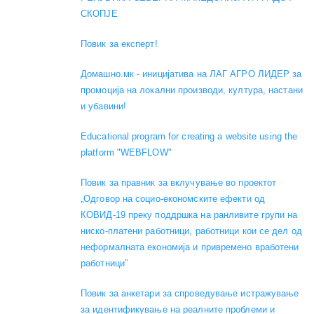
СКОПЈЕ
Повик за експерт!
Домашно.мк - иницијатива на ЛАГ АГРО ЛИДЕР за
промоција на локални производи, култура, настани
и убавини!
Educational program for creating a website using the
platform "WEBFLOW"
Повик за правник за вклучување во проектот
„Одговор на социо-економските ефекти од
КОВИД-19 преку поддршка на ранливите групи на
ниско-платени работници, работници кои се дел од
неформалната економија и привремено вработени
работници”
Повик за анкетари за спроведување истражување
за идентификување на реалните проблеми и