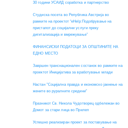
30 години УСАИД соработка и партнерство
Студиска посета во Република Австрија во
рамките на проектот “eHelp:Подобрување на
пристапот до социјални услуги преку
дигитализација и вмрежување”
ФИНАНСИСКИ ПОДАТОЦИ ЗА ОПШТИНИТЕ НА
ЕДНО МЕСТО
Завршен транснационален состанок во рамките на
проектот Иницијатива за вработување млади
Настан "Социјална правда и економско јакнење на
жените во руралните средини"
Празникот Св. Никола Чудотворец одбележан во
Домот за стари лица во Прилеп
Успешно реализиран проект за поставување на