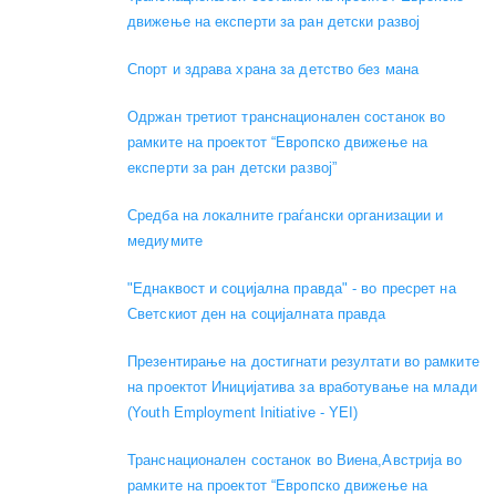
движење на експерти за ран детски развој
Спорт и здрава храна за детство без мана
Одржан третиот транснационален состанок во
рамките на проектот “Европско движење на
експерти за ран детски развој”
Средба на локалните граѓански организации и
медиумите
"Еднаквост и социјална правда" - во пресрет на
Светскиот ден на социјалната правда
Презентирање на достигнати резултати во рамките
на проектот Иницијатива за вработување на млади
(Youth Employment Initiative - YEI)
Транснационален состанок во Виена,Австрија во
рамките на проектот “Европско движење на