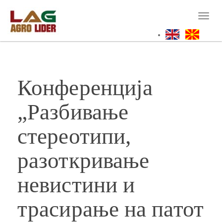
Skip
to
Toggl
main
naviga
content
Конференција
„Разбивање
стереотипи,
разоткривање
невистини и
трасирање на патот