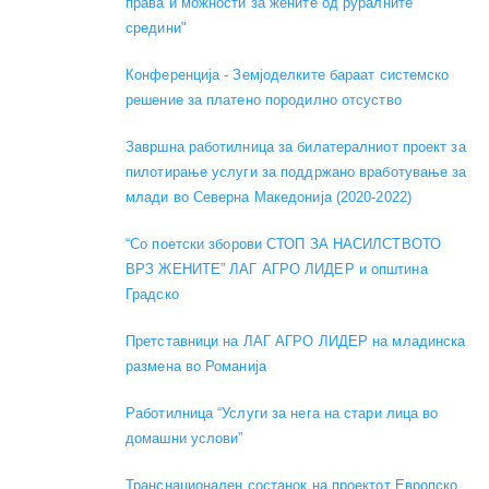
права и можности за жените од руралните
средини"
Конференција - Земјоделките бараат системско
решение за платено породилно отсуство
Завршна работилница за билатералниот проект за
пилотирање услуги за поддржано вработување за
млади во Северна Македонија (2020-2022)
“Со поетски зборови СТОП ЗА НАСИЛСТВОТО
ВРЗ ЖЕНИТЕ” ЛАГ АГРО ЛИДЕР и општина
Градско
Претставници на ЛАГ АГРО ЛИДЕР на младинска
размена во Романија
Работилница “Услуги за нега на стари лица во
домашни услови”
Транснационален состанок на проектот Европско