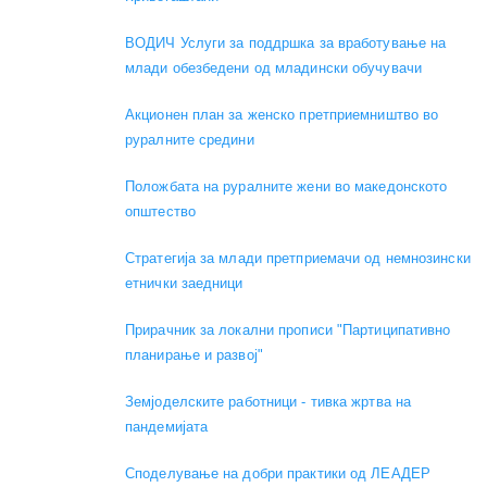
ВОДИЧ Услуги за поддршка за вработување на
млади обезбедени од младински обучувачи
Акционен план за женско претприемништво во
руралните средини
Положбата на руралните жени во македонското
општество
Стратегија за млади претприемачи од немнозински
етнички заедници
Прирачник за локални прописи "Партиципативно
планирање и развој"
Земјоделските работници - тивка жртва на
пандемијата
Споделување на добри практики од ЛЕАДЕР