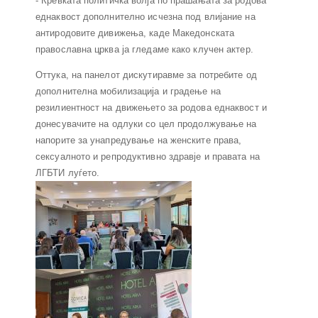
- Кревката политичка волја по прашањата за родова
еднаквост дополнително исчезна под влијание на
антиродовите дивижења, каде Македонската
православна црква ја гледаме како клучен актер.
Оттука, на панелот дискутиравме за потребите од
дополнителна мобилизација и градење на
резилиентност на движењето за родова еднаквост и
донесувачите на одлуки со цел продолжување на
напорите за унапредување на женските права,
сексуалното и репродуктивно здравје и правата на
ЛГБТИ луѓето.