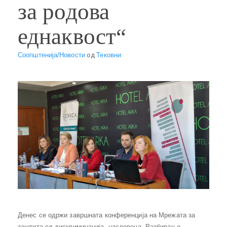
за родова
еднаквост“
Соопштенија/Новости
од
Тековни
Денес се одржи завршната конференција на Мрежата за
заштита од дискриминација, насловена „Разбивање