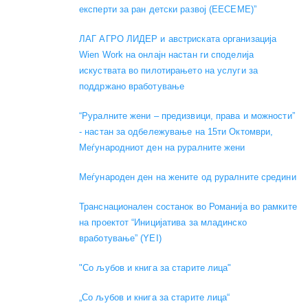
експерти за ран детски развој (EECEME)”
ЛАГ АГРО ЛИДЕР и австриската организација
Wien Work на онлајн настан ги споделија
искуствата во пилотирањето на услуги за
поддржано вработување
“Руралните жени – предизвици, права и можности”
- настан за одбележување на 15ти Октомври,
Меѓународниот ден на руралните жени
Меѓународен ден на жените од руралните средини
Транснационален состанок во Романија во рамките
на проектот “Иницијатива за младинско
вработување” (YEI)
"Со љубов и книга за старите лица"
„Со љубов и книга за старите лица“