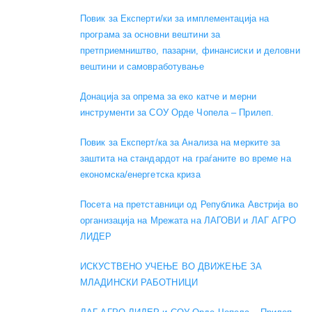
Повик за Експерти/ки за имплементација на
програма за основни вештини за
претприемништво, пазарни, финансиски и деловни
вештини и самовработување
Донација за опрема за еко катче и мерни
инструменти за СОУ Орде Чопела – Прилеп.
Повик за Експерт/ка за Анализа на мерките за
заштита на стандардот на граѓаните во време на
економска/енергетска криза
Посета на претставници од Република Австрија во
организација на Мрежата на ЛАГОВИ и ЛАГ АГРО
ЛИДЕР
ИСКУСТВЕНО УЧЕЊЕ ВО ДВИЖЕЊЕ ЗА
МЛАДИНСКИ РАБОТНИЦИ