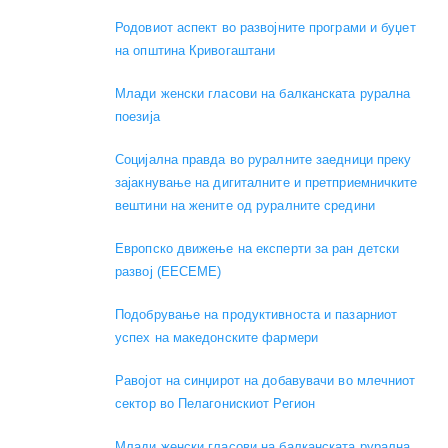
Родовиот аспект во развојните програми и буџет
на општина Кривогаштани
Mлади женски гласови на балканската рурална
поезија
Социјална правда во руралните заедници преку
зајакнување на дигиталните и претприемничките
вештини на жените од руралните средини
Европско движење на експерти за ран детски
развој (EECEME)
Подобрување на продуктивноста и пазарниот
успех на македонските фармери
Равојот на синџирот на добавувачи во млечниот
сектор во Пелагонискиот Регион
Mлади женски гласови на балканската рурална