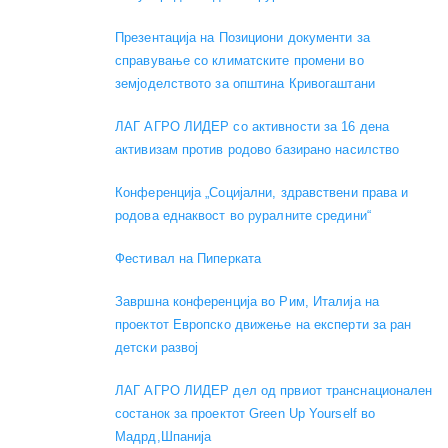
Презентација на Позициони документи за
справување со климатските промени во
земјоделството за општина Кривогаштани
ЛАГ АГРО ЛИДЕР со активности за 16 дена
активизам против родово базирано насилство
Конференција „Социјални, здравствени права и
родова еднаквост во руралните средини“
Фестивал на Пиперката
Завршна конференција во Рим, Италија на
проектот Европско движење на експерти за ран
детски развој
ЛАГ АГРО ЛИДЕР дел од првиот транснационален
состанок за проектот Green Up Yourself во
Мадрд,Шпанија