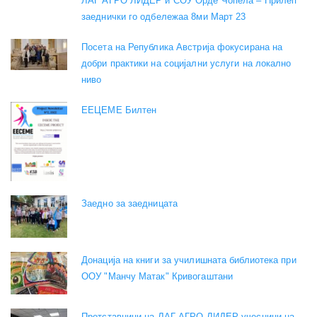
ЛАГ АГРО ЛИДЕР и СОУ Орде Чопела – Прилеп
заеднички го одбележаа 8ми Март 23
Посета на Република Австрија фокусирана на
добри практики на социјални услуги на локално
ниво
EEЦЕМЕ Билтен
Заедно за заедницата
Донација на книги за училишната библиотека при
ООУ "Манчу Матак" Кривогаштани
Претставници на ЛАГ АГРО ЛИДЕР учесници на