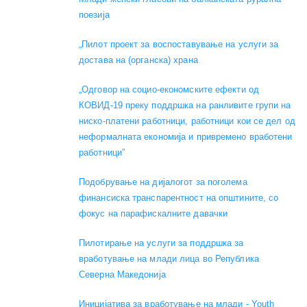
поезија
„Пилот проект за воспоставување на услуги за
достава на (органска) храна
„Одговор на социо-економските ефекти од
КОВИД-19 преку поддршка на ранливите групи на
ниско-платени работници, работници кои се дел од
неформалната економија и привремено вработени
работници”
Подобрување на дијалогот за поголема
финансиска транспарентност на општините, со
фокус на парафискалните давачки
Пилотирање на услуги за поддршка за
вработување на млади лица во Република
Северна Македонија
Иницијатива за вработување на млади - Youth