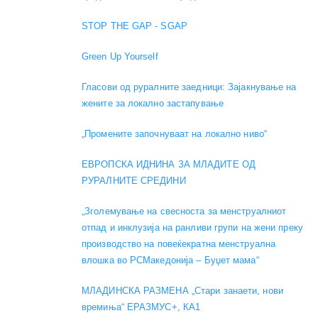
STOP THE GAP - SGAP
Green Up Yourself
Гласови од руралните заедници: Зајакнување на
жените за локално застапување
„Промените започнуваат на локално ниво“
ЕВРОПСКА ИДНИНА ЗА МЛАДИТЕ ОД
РУРАЛНИТЕ СРЕДИНИ
„Зголемување на свесноста за менструалниот
отпад и инклузија на ранливи групи на жени преку
производство на повеќекратна менструална
влошка во РСМакедонија – Буџет мама“
МЛАДИНСКА РАЗМЕНА „Стари занаети, нови
времиња“ ЕРАЗМУС+, КА1