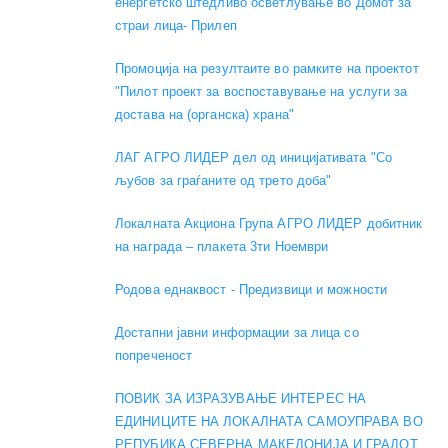
енергетско штедливо осветлување во Домот за
страи лица- Прилеп
Промоција на резултаите во рамките на проектот
"Пилот проект за воспоставување на услуги за
достава на (органска) храна"
ЛАГ АГРО ЛИДЕР дел од иницијативата "Со
љубов за граѓаните од трето доба"
Локалната Акциона Група АГРО ЛИДЕР добитник
на награда – плакета 3ти Ноември
Родова еднаквост - Предизвици и можности
Достапни јавни информации за лица со
попреченост
ПОВИК ЗА ИЗРАЗУВАЊЕ ИНТЕРЕС НА
ЕДИНИЦИТЕ НА ЛОКАЛНАТА САМОУПРАВА ВО
РЕПУБИКА СЕВЕРНА МАКЕДОНИЈА И ГРАДОТ