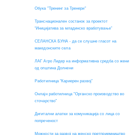
Обука "Тренинг за Тренери"
Транснационален состанок за проектот
“Иницијатива за младинско вработување”
СЕЛАНСКА БУНА - да се слушне гласот на
македонските села
ЛАГ Агро Лидер на информативна средба со жени
од општина Долнени
Работилница “Кариерен развој”
Онлајн работилница "Органско производство во
сточарство"
Дигитални алатки за комуникација со лица со
попреченост
Можности за развој на женско претприемништво