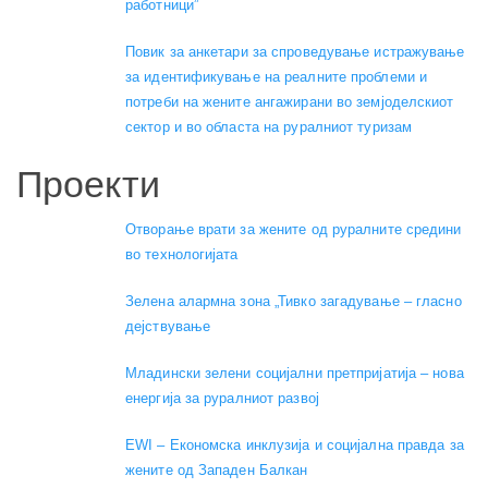
работници”
Повик за анкетари за спроведување истражување
за идентификување на реалните проблеми и
потреби на жените ангажирани во земјоделскиот
сектор и во областа на руралниот туризам
Проекти
Отворање врати за жените од руралните средини
во технологијата
Зелена алармна зона „Тивко загадување – гласно
дејствување
Младински зелени социјални претпријатија – нова
енергија за руралниот развој
EWI – Економска инклузија и социјална правда за
жените од Западен Балкан