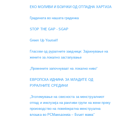
ЕКО МОЛИВИ И БОИЧКИ ОД ОТПАДНА ХАРТИЈА
Градината во нашата градинка
STOP THE GAP - SGAP
Green Up Yourself
Гласови од руралните заедници: Зајакнување на
жените за локално застапување
„Промените започнуваат на локално ниво“
ЕВРОПСКА ИДНИНА ЗА МЛАДИТЕ ОД
РУРАЛНИТЕ СРЕДИНИ
„Зголемување на свесноста за менструалниот
отпад и инклузија на ранливи групи на жени преку
производство на повеќекратна менструална
влошка во РСМакедонија – Буџет мама“