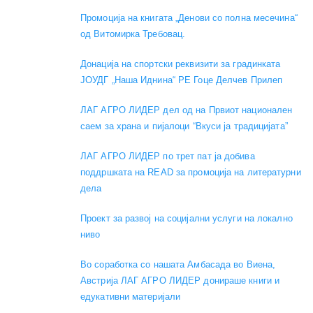
Промоција на книгата „Денови со полна месечина“
од Витомирка Требовац.
Донација на спортски реквизити за градинката
ЈОУДГ „Наша Иднина“ РЕ Гоце Делчев Прилеп
ЛАГ АГРО ЛИДЕР дел од на Првиот национален
саем за храна и пијалоци “Вкуси ја традицијата”
ЛАГ АГРО ЛИДЕР по трет пат ја добива
поддршката на READ за промоција на литературни
дела
Проект за развој на социјални услуги на локално
ниво
Во соработка со нашата Амбасада во Виена,
Австрија ЛАГ АГРО ЛИДЕР донираше книги и
едукативни материјали