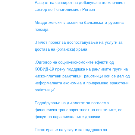
Равојот на синџирот на добавувачи во млечниот
сектор во Пелагонискиот Регион
Mлади женски гласови на балканската рурална
поезија
„Пилот проект за воспоставување на услуги за
достава на (органска) храна
„Одговор на социо-економските ефекти од
КОВИД-19 преку поддршка на ранливите групи на
ниско-платени работници, работници кои се дел од
неформалната економија и привремено вработени
работници”
Подобрување на дијалогот за поголема
финансиска транспарентност на општините, со
фокус на парафискалните давачки
Пилотирање на услуги за поддршка за