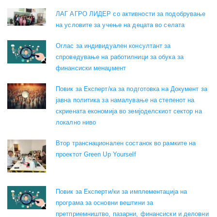
ЛАГ АГРО ЛИДЕР со активности за подобрување
на условите за учење на децата во селата
Оглас за индивидуален консултант за
спроведување на работилници за обука за
финансиски менаџмент
Повик за Експерт/ка за подготовка на Документ за
јавна политика за намалување на степенот на
скриената економија во земјоделскиот сектор на
локално ниво
Втор транснационален состанок во рамките на
проектот Green Up Yourself
Повик за Експерти/ки за имплементација на
програма за основни вештини за
претприемништво, пазарни, финансиски и деловни