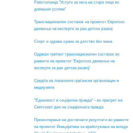
Работилница “Услуги за нега на стари лица во
домашни услови”
Транснационален состанок на проектот Европско
движење на експерти за ран детски развој
Спорт и здрава храна за детство без мана
Одржан третиот транснационален состанок во
рамките на проектот “Европско движење на
експерти за ран детски развој”
Средба на локалните граѓански организации и
медиумите
"Еднаквост и социјална правда" - во пресрет на
Светскиот ден на социјалната правда
Презентирање на достигнати резултати во рамките
на проектот Иницијатива за вработување на млади