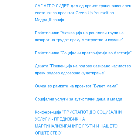
ЛАГ АГРО ЛИДЕР дел од првиот транснационален
состанок за проектот Green Up Yourself во
Мадрд,Шпанија
Работилници “Активација на ранлливи групи на
пазарот на трудот преку ментроство и коучинг”
Работилница “Социјални претпријатија во Австрија”
Дебата "Превенција на родово базирано насилство
преку родово одговорно буџетирање"
Обука во рамките на проектот "Буџет мама"
Социјални услуги за аутистични деца и млади
Конференција "ПРИСТАПОТ ДО СОЦИЈАЛНИ
УСЛУГИ - ПРЕДИЗВИК НА
МАРГИНАЛИЗИРАНИТЕ ГРУПИ И НАШЕТО
ОПШТЕСТВО"