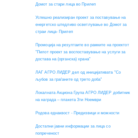
Домот за стари лица во Прилеп
Успешно реализиран проект за поставување на
енергетско штедливо осветлување во Домот за
страи лица- Прилеп
Промоција на резултаите во рамките на проектот
"Пилот проект за воспоставување на услуги за
достава на (органска) храна"
ЛАГ АГРО ЛИДЕР дел од иницијативата "Со
љубов за граѓаните од трето доба"
Локалната Акциона Група АГРО ЛИДЕР добитник
на награда – плакета 3ти Ноември
Родова еднаквост - Предизвици и можности
Достапни јавни информации за лица со
попреченост