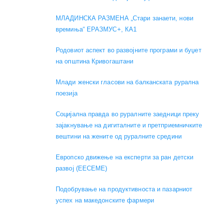
МЛАДИНСКА РАЗМЕНА „Стари занаети, нови
времиња“ ЕРАЗМУС+, КА1
Родовиот аспект во развојните програми и буџет
на општина Кривогаштани
Mлади женски гласови на балканската рурална
поезија
Социјална правда во руралните заедници преку
зајакнување на дигиталните и претприемничките
вештини на жените од руралните средини
Европско движење на експерти за ран детски
развој (EECEME)
Подобрување на продуктивноста и пазарниот
успех на македонските фармери