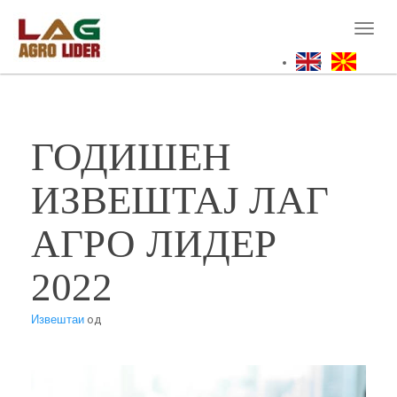
Skip
to
Toggl
main
naviga
content
ГОДИШЕН
ИЗВЕШТАЈ ЛАГ
АГРО ЛИДЕР
2022
Извештаи
од