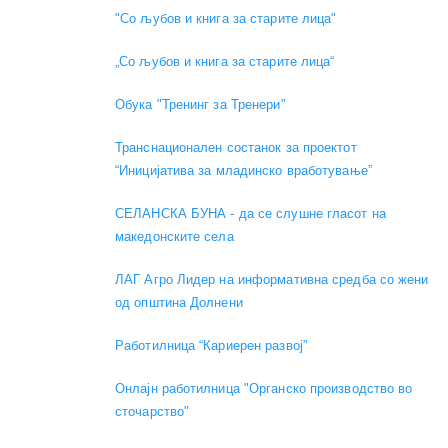
"Со љубов и книга за старите лица"
„Со љубов и книга за старите лица“
Обука "Тренинг за Тренери"
Транснационален состанок за проектот
“Иницијатива за младинско вработување”
СЕЛАНСКА БУНА - да се слушне гласот на
македонските села
ЛАГ Агро Лидер на информативна средба со жени
од општина Долнени
Работилница “Кариерен развој”
Онлајн работилница "Органско производство во
сточарство"