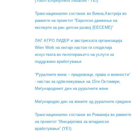
(Youth Employment Initiative - YEI)
Транснационален состанок во Виена,Австрија во
рамките на проектот “Европско движење на
експерти за ран детски развој (EECEME)”
ЛАГ АГРО ЛИДЕР и австриската организација
Wien Work на онлајн настан ги споделија
искуствата во пилотирањето на услуги за
поддржано вработување
“Руралните жени – предизвици, права и можности”
- настан за одбележување на 15ти Октомври,
Меѓународниот ден на руралните жени
Меѓународен ден на жените од руралните средини
Транснационален состанок во Романија во рамките
на проектот “Иницијатива за младинско
вработување” (YEI)