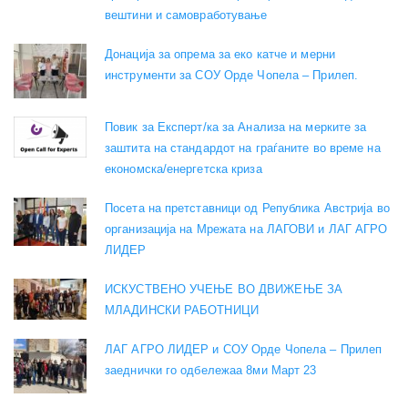
вештини и самовработување
Донација за опрема за еко катче и мерни
инструменти за СОУ Орде Чопела – Прилеп.
Повик за Експерт/ка за Анализа на мерките за
заштита на стандардот на граѓаните во време на
економска/енергетска криза
Посета на претставници од Република Австрија во
организација на Мрежата на ЛАГОВИ и ЛАГ АГРО
ЛИДЕР
ИСКУСТВЕНО УЧЕЊЕ ВО ДВИЖЕЊЕ ЗА
МЛАДИНСКИ РАБОТНИЦИ
ЛАГ АГРО ЛИДЕР и СОУ Орде Чопела – Прилеп
заеднички го одбележаа 8ми Март 23