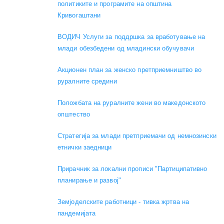
политиките и програмите на општина
Кривогаштани
ВОДИЧ Услуги за поддршка за вработување на
млади обезбедени од младински обучувачи
Акционен план за женско претприемништво во
руралните средини
Положбата на руралните жени во македонското
општество
Стратегија за млади претприемачи од немнозински
етнички заедници
Прирачник за локални прописи "Партиципативно
планирање и развој"
Земјоделските работници - тивка жртва на
пандемијата