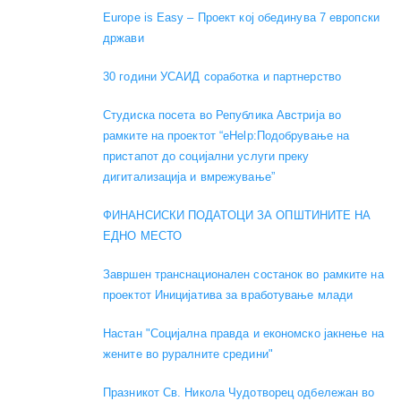
Europe is Easy – Проект кој обединува 7 европски
држави
30 години УСАИД соработка и партнерство
Студиска посета во Република Австрија во
рамките на проектот “eHelp:Подобрување на
пристапот до социјални услуги преку
дигитализација и вмрежување”
ФИНАНСИСКИ ПОДАТОЦИ ЗА ОПШТИНИТЕ НА
ЕДНО МЕСТО
Завршен транснационален состанок во рамките на
проектот Иницијатива за вработување млади
Настан "Социјална правда и економско јакнење на
жените во руралните средини"
Празникот Св. Никола Чудотворец одбележан во