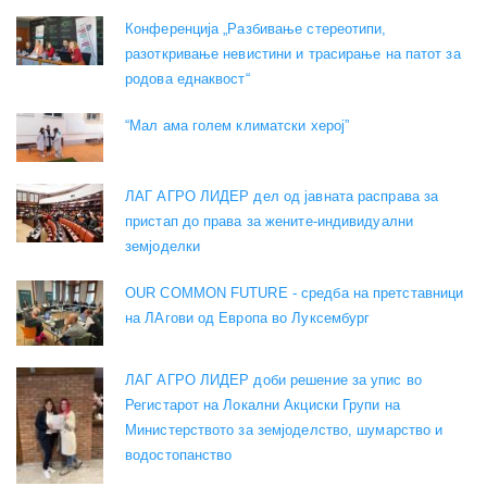
Конференција „Разбивање стереотипи,
разоткривање невистини и трасирање на патот за
родова еднаквост“
“Мал ама голем климатски херој”
ЛАГ АГРО ЛИДЕР дел од јавната расправа за
пристап до права за жените-индивидуални
земјоделки
OUR COMMON FUTURE - средба на претставници
на ЛАгови од Европа во Луксембург
ЛАГ АГРО ЛИДЕР доби решение за упис во
Регистарот на Локални Акциски Групи на
Министерството за земјоделство, шумарство и
водостопанство