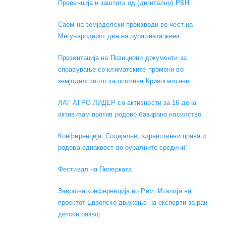
Превенција и заштита од (дигитално) РБН
Саем на земјоделски производи во чест на
Меѓународниот ден на руралната жена
Презентација на Позициони документи за
справување со климатските промени во
земјоделството за општина Кривогаштани
ЛАГ АГРО ЛИДЕР со активности за 16 дена
активизам против родово базирано насилство
Конференција „Социјални, здравствени права и
родова еднаквост во руралните средини“
Фестивал на Пиперката
Завршна конференција во Рим, Италија на
проектот Европско движење на експерти за ран
детски развој