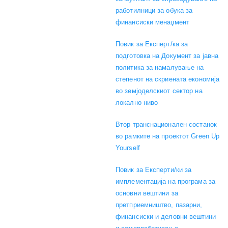
работилници за обука за
финансиски менаџмент
Повик за Експерт/ка за
подготовка на Документ за јавна
политика за намалување на
степенот на скриената економија
во земјоделскиот сектор на
локално ниво
Втор транснационален состанок
во рамките на проектот Green Up
Yourself
Повик за Експерти/ки за
имплементација на програма за
основни вештини за
претприемништво, пазарни,
финансиски и деловни вештини