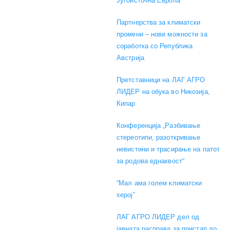
Југоисточна Европа
Партнерства за климатски
промени – нови можности за
соработка со Република
Австрија
Претставници на ЛАГ АГРО
ЛИДЕР на обука во Никозија,
Кипар
Конференција „Разбивање
стереотипи, разоткривање
невистини и трасирање на патот
за родова еднаквост“
“Мал ама голем климатски
херој”
ЛАГ АГРО ЛИДЕР дел од
јавната расправа за пристап до