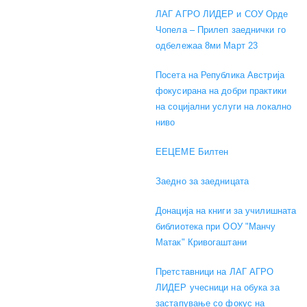
ЛАГ АГРО ЛИДЕР и СОУ Орде
Чопела – Прилеп заеднички го
одбележаа 8ми Март 23
Посета на Република Австрија
фокусирана на добри практики
на социјални услуги на локално
ниво
EEЦЕМЕ Билтен
Заедно за заедницата
Донација на книги за училишната
библиотека при ООУ "Манчу
Матак" Кривогаштани
Претставници на ЛАГ АГРО
ЛИДЕР учесници на обука за
застапување со фокус на