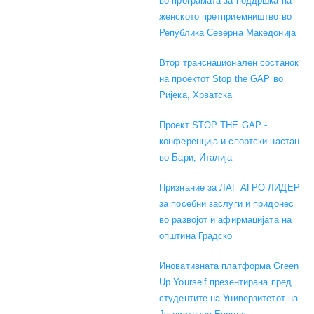
во програмата за поддршка на
женското претприемништво во
Република Северна Македонија
Втор транснационален состанок
на проектот Stop the GAP во
Ријека, Хрватска
Проект STOP THE GAP -
конференција и спортски настан
во Бари, Италија
Признание за ЛАГ АГРО ЛИДЕР
за посебни заслуги и придонес
во развојот и афирмацијата на
општина Градско
Иновативната платформа Green
Up Yourself презентирана пред
студентите на Универзитетот на