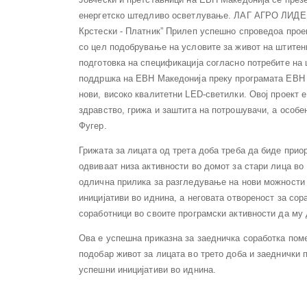
енергетско штедливо осветлување. ЛАГ АГРО ЛИДЕР 
Крстески - Платник” Прилеп успешно спроведоа проек
со цел подобрување на условите за живот на штитен
подготовка на спецификација согласно потребите на 
поддршка на ЕВН Македонија преку програмата ЕВН 
нови, високо квалитетни LED-светилки. Овој проект 
здравство, грижа и заштита на потрошувачи, а особе
Фугер.
Грижата за лицата од трета доба треба да биде прио
одвиваат низа активности во домот за стари лица в
одлична прилика за разгледување на нови можности 
иницијативи во иднина, а неговата отвореност за со
соработници во своите програмски активности да му 
Ова е успешна приказна за заедничка соработка помеѓ
подобар живот за лицата во трето доба и заеднички 
успешни иницијативи во иднина.