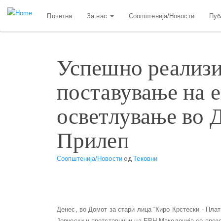
Skip
Почетна
За нас
Соопштенија/Новости
Пуб
to
main
content
Успешно реализи
поставување на 
осветлување во Д
Прилеп
Соопштенија/Новости
од
Тековни
Денес, во Домот за стари лица “Киро Крстески - Пла
Јовчески и претставници на ЕВН Македонија се през