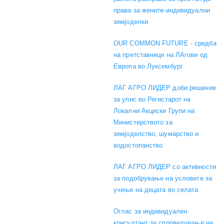
права за жените-индивидуални
земјоделки
OUR COMMON FUTURE - средба
на претставници на ЛАгови од
Европа во Луксембург
ЛАГ АГРО ЛИДЕР доби решение
за упис во Регистарот на
Локални Акциски Групи на
Министерството за
земјоделство, шумарство и
водостопанство
ЛАГ АГРО ЛИДЕР со активности
за подобрување на условите за
учење на децата во селата
Оглас за индивидуален
консултант за спроведување на