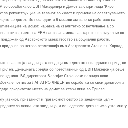
во соработка со ЕВН Македонија и Домот за стари лица “Киро
т за реконструкција на таванот во холот и промена на осветлувањето
иците во домот. Во последните 6 месеци активно се работеше на
штитениците на домот, набавка на квалитетно осветлување а со
волонтира, тимот на ЕВН направи замена на старото осветлување со
е поддржан од Австриското министерство за социјални работи,
н придонес во негова реализација има Австриското Аташе г-н Харалд
ритет на секоја заедница, а сведоци сме дека во последниов период се
о Прилеп. Денешната средба со претставници од ЕВН Македонија беше
во иднина. ВД директорот Благојче Стојаноски планира нови
работка е поттик за ЛАГ АГРО ЛИДЕР во соработка со свои донатори и
даде приоритетно место на домот за стари лица во Прилеп.
у јавниот, приватниот и граѓанскиот сектор со заедничка цел –
придонес за локалната заедница, и се надеваме дека ќе има упте многу