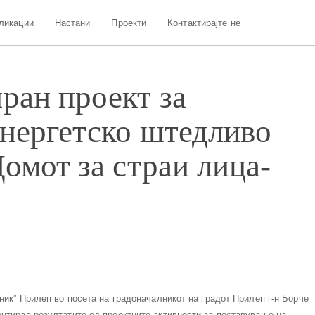
ликации
Настани
Проекти
Контактирајте не
ран проект за
енергетско штедливо
омот за страи лица-
тник” Прилеп во посета на градоначалникот на градот Прилеп г-н Борче
ентираа резултатите од проектните активности за поставување на