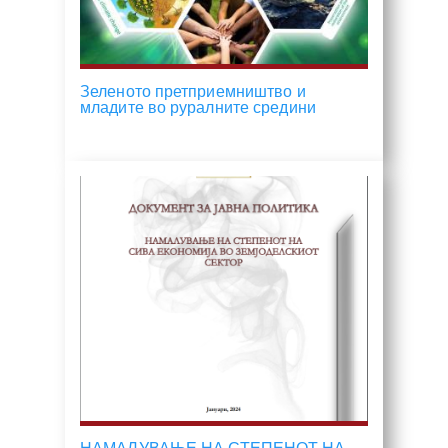
Зеленото претприемништво и
младите во руралните средини