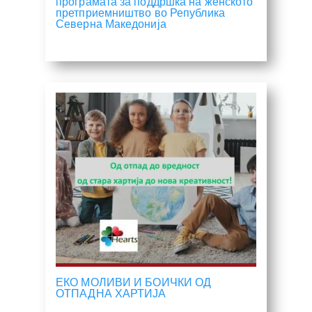
програмата за поддршка на женското
претприемништво во Република
Северна Македонија
ЕКО МОЛИВИ И БОИЧКИ ОД
ОТПАДНА ХАРТИЈА