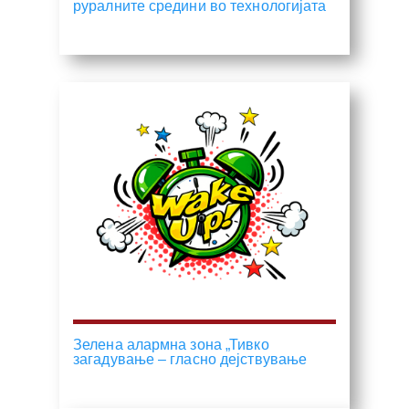
руралните средини во технологијата
Зелена алармна зона „Тивко
загадување – гласно дејствување