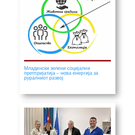
Младински зелени социјални
претпријатија – нова енергија за
руралниот развој