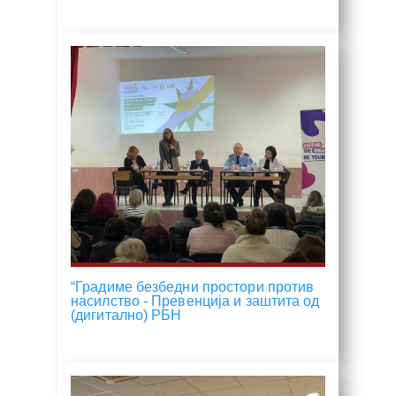
“Градиме безбедни простори против
насилство - Превенција и заштита од
(дигитално) РБН