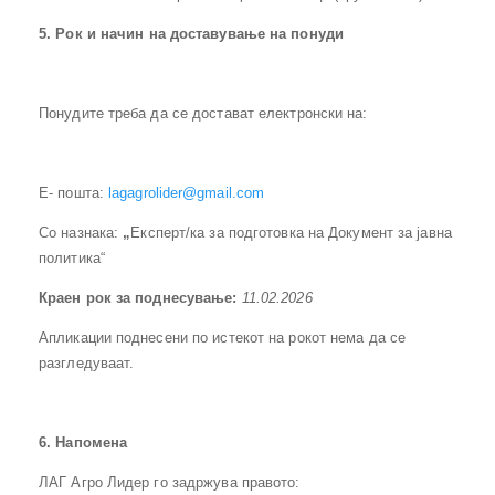
5
. Рок и начин на доставување на понуди
Понудите треба да се достават електронски на:
Е- пошта:
lagagrolider@gmail.com
Со назнака:
„
Експерт/ка за подготовка на Документ за јавна
политика“
Краен рок за поднесување:
11.
02.202
6
Апликации поднесени по истекот на рокот нема да се
разгледуваат.
6
. Напомена
ЛАГ Агро Лидер го задржува правото: