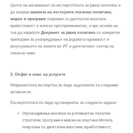
Целта на ангажманот на експертот/ката за јавна политика е
да изврши
анализа на постојните локални политики,
мерки и програми
поврзани со дигитални вештини,
вработливост и женско претприемништво, и врз основа на
тоа да изработи
Документ за јавна политика
со конкретни
препораки за унапредување на родовата еднаквост и
вклучувањето на жените во ИТ и дигиталниот сектор на
локално ниво.
2. Опфат и опис на услугите
Избраниот/ата експерт/ка ќе биде задолжен/а за следниве
активности:
Експертот/ката ќе биде одговорен/на за следните задачи:
Спроведување анализа на релевантни локални
стратегии, програми и мерки на општина Могила
поврзани со дигитални вештини, вработливост,