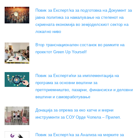
Повик за Експерт/ка за подготовка на Документ за
јавна политика за намалување на степенот на
скриената економија во земјоделскиот сектор на
локално ниво
Втор транснационален состанок во рамките на
проектот Green Up Yourself
Повик за Експерти/ки за имплементација на
програма за основни вештини за
претприемништво, пазарни, финансиски и деловни
вештини и самовработување
Донација за опрема за еко катче и мерни
инструменти за СОУ Орде Чопела – Прилеп.
Повик за Експерт/ка за Анализа на мерките за