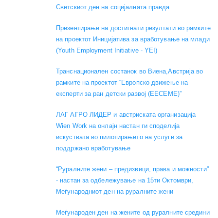
Светскиот ден на социјалната правда
Презентирање на достигнати резултати во рамките
на проектот Иницијатива за вработување на млади
(Youth Employment Initiative - YEI)
Транснационален состанок во Виена,Австрија во
рамките на проектот “Европско движење на
експерти за ран детски развој (EECEME)”
ЛАГ АГРО ЛИДЕР и австриската организација
Wien Work на онлајн настан ги споделија
искуствата во пилотирањето на услуги за
поддржано вработување
“Руралните жени – предизвици, права и можности”
- настан за одбележување на 15ти Октомври,
Меѓународниот ден на руралните жени
Меѓународен ден на жените од руралните средини