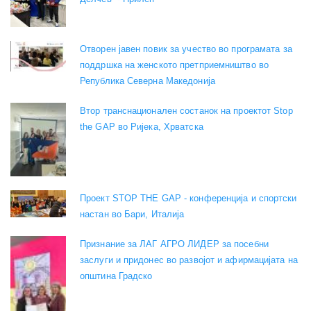
Отворен јавен повик за учество во програмата за
поддршка на женското претприемништво во
Република Северна Македонија
Втор транснационален состанок на проектот Stop
the GAP во Ријека, Хрватска
Проект STOP THE GAP - конференција и спортски
настан во Бари, Италија
Признание за ЛАГ АГРО ЛИДЕР за посебни
заслуги и придонес во развојот и афирмацијата на
општина Градско