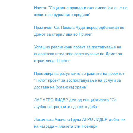
Настан "Социјална правда и економско јакнење на
жените во руралните средини"
Празникот Св. Никола Чудотворец одбележан во
Домот за стари лица во Прилеп
Успешно реализиран проект за поставување на
енергетско штедливо осветлување во Домот за
страи лица- Прилеп
Промоција на резултаите во рамките на проектот
"Пилот проект за воспоставување на услуги за
достава на (органска) храна"
ЛАГ АГРО ЛИДЕР дел од иницијативата "Со
љубов за граѓаните од трето доба"
Локалната Акциона Група АГРО ЛИДЕР добитник
на награда – плакета 3ти Ноември