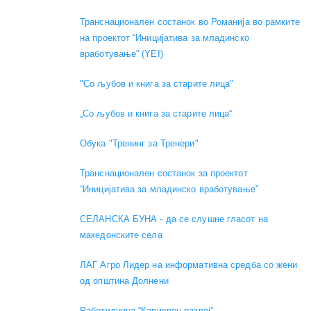
Транснационален состанок во Романија во рамките
на проектот “Иницијатива за младинско
вработување” (YEI)
"Со љубов и книга за старите лица"
„Со љубов и книга за старите лица“
Обука "Тренинг за Тренери"
Транснационален состанок за проектот
“Иницијатива за младинско вработување”
СЕЛАНСКА БУНА - да се слушне гласот на
македонските села
ЛАГ Агро Лидер на информативна средба со жени
од општина Долнени
Работилница “Кариерен развој”