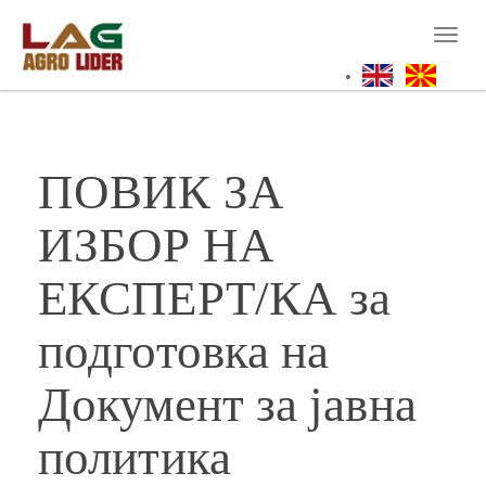
Skip
to
Toggl
main
naviga
content
ПОВИК ЗА
ИЗБОР НА
ЕКСПЕРТ/КА за
подготовка на
Документ за јавна
политика