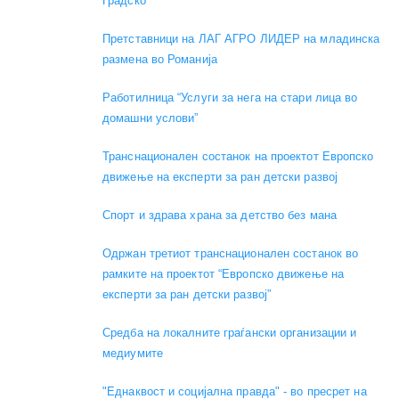
Градско
Претставници на ЛАГ АГРО ЛИДЕР на младинска
размена во Романија
Работилница “Услуги за нега на стари лица во
домашни услови”
Транснационален состанок на проектот Европско
движење на експерти за ран детски развој
Спорт и здрава храна за детство без мана
Одржан третиот транснационален состанок во
рамките на проектот “Европско движење на
експерти за ран детски развој”
Средба на локалните граѓански организации и
медиумите
"Еднаквост и социјална правда" - во пресрет на