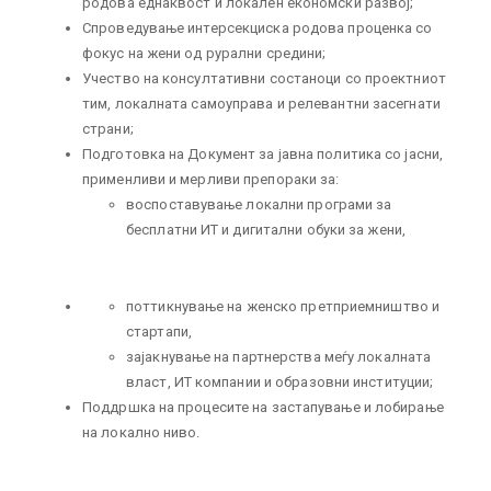
родова еднаквост и локален економски развој;
Спроведување интерсекциска родова проценка со
фокус на жени од рурални средини;
Учество на консултативни состаноци со проектниот
тим, локалната самоуправа и релевантни засегнати
страни;
Подготовка на Документ за јавна политика со јасни,
применливи и мерливи препораки за:
воспоставување локални програми за
бесплатни ИТ и дигитални обуки за жени,
поттикнување на женско претприемништво и
стартапи,
зајакнување на партнерства меѓу локалната
власт, ИТ компании и образовни институции;
Поддршка на процесите на застапување и лобирање
на локално ниво.