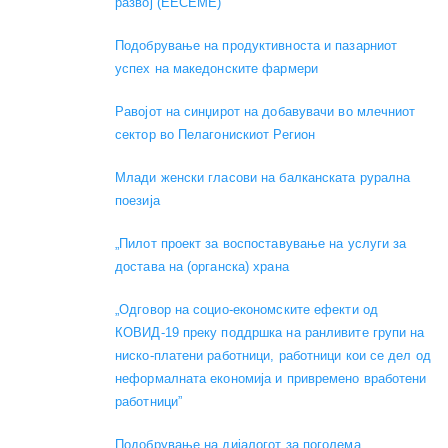
развој (EECEME)
Подобрување на продуктивноста и пазарниот
успех на македонските фармери
Равојот на синџирот на добавувачи во млечниот
сектор во Пелагонискиот Регион
Mлади женски гласови на балканската рурална
поезија
„Пилот проект за воспоставување на услуги за
достава на (органска) храна
„Одговор на социо-економските ефекти од
КОВИД-19 преку поддршка на ранливите групи на
ниско-платени работници, работници кои се дел од
неформалната економија и привремено вработени
работници”
Подобрување на дијалогот за поголема