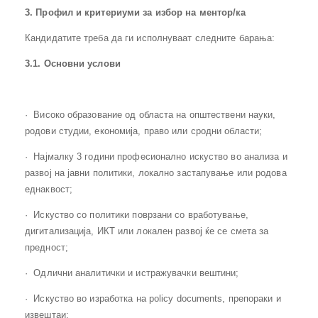
3. Профил и критериуми за избор на
ментор/ка
Кандидатите треба да ги исполнуваат следните барања:
3.1. Основни услови
· Високо образование од областа на општествени науки,
родови студии, економија, право или сродни области;
· Најмалку 3 години професионално искуство во анализа и
развој на јавни политики, локално застапување или родова
еднаквост;
· Искуство со политики поврзани со вработување,
дигитализација, ИКТ или локален развој ќе се смета за
предност;
· Одлични аналитички и истражувачки вештини;
· Искуство во изработка на policy documents, препораки и
извештаи;