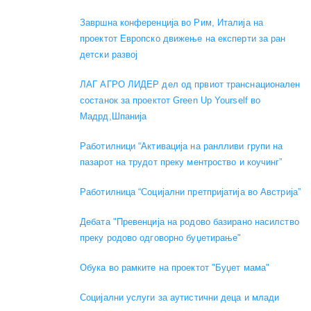
Завршна конференција во Рим, Италија на
проектот Европско движење на експерти за ран
детски развој
ЛАГ АГРО ЛИДЕР дел од првиот транснационален
состанок за проектот Green Up Yourself во
Мадрд,Шпанија
Работилници “Активација на ранлливи групи на
пазарот на трудот преку ментроство и коучинг”
Работилница “Социјални претпријатија во Австрија”
Дебата "Превенција на родово базирано насилство
преку родово одговорно буџетирање"
Обука во рамките на проектот "Буџет мама"
Социјални услуги за аутистични деца и млади