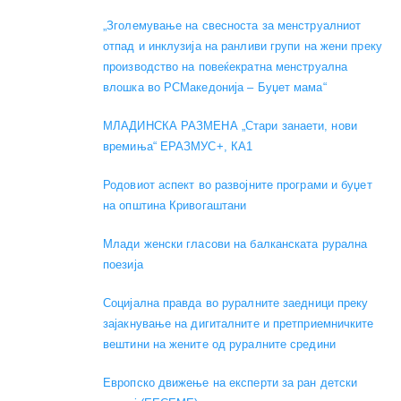
„Зголемување на свесноста за менструалниот
отпад и инклузија на ранливи групи на жени преку
производство на повеќекратна менструална
влошка во РСМакедонија – Буџет мама“
МЛАДИНСКА РАЗМЕНА „Стари занаети, нови
времиња“ ЕРАЗМУС+, КА1
Родовиот аспект во развојните програми и буџет
на општина Кривогаштани
Mлади женски гласови на балканската рурална
поезија
Социјална правда во руралните заедници преку
зајакнување на дигиталните и претприемничките
вештини на жените од руралните средини
Европско движење на експерти за ран детски