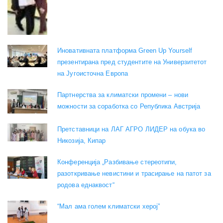
Иновативната платформа Green Up Yourself
презентирана пред студентите на Универзитетот
на Југоисточна Европа
Партнерства за климатски промени – нови
можности за соработка со Република Австрија
Претставници на ЛАГ АГРО ЛИДЕР на обука во
Никозија, Кипар
Конференција „Разбивање стереотипи,
разоткривање невистини и трасирање на патот за
родова еднаквост“
“Мал ама голем климатски херој”