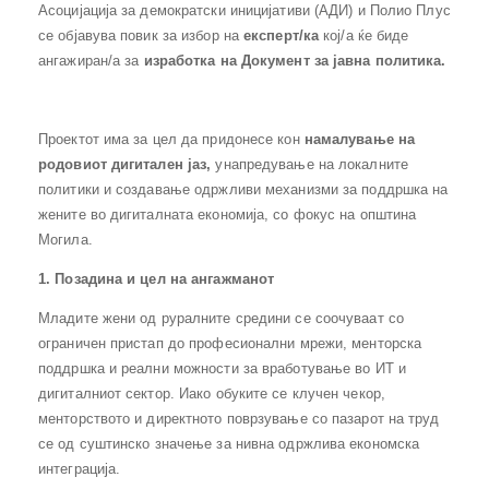
Асоцијација за демократски иницијативи (АДИ) и Полио Плус
се објавува повик за избор на
експерт/ка
кој/а ќе биде
ангажиран/а за
изработка на Документ за јавна политика.
Проектот има за цел да придонесе кон
намалување на
родовиот дигитален јаз
,
унапредување на локалните
политики и создавање одржливи механизми за поддршка на
жените во дигиталната економија, со фокус на општина
Могила.
1. Позадина и цел на ангажманот
Младите жени од руралните средини се соочуваат со
ограничен пристап до професионални мрежи, менторска
поддршка и реални можности за вработување во ИТ и
дигиталниот сектор. Иако обуките се клучен чекор,
менторството и директното поврзување со пазарот на труд
се од суштинско значење за нивна одржлива економска
интеграција.