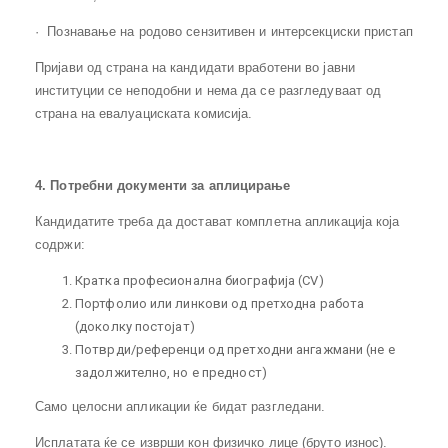
· Познавање на родово сензитивен и интерсекциски пристап
Пријави од страна на кандидати вработени во јавни
институции се неподобни и нема да се разгледуваат од
страна на евалуациската комисија.
4. Потребни документи за аплицирање
Кандидатите треба да достават комплетна апликација која
содржи:
Кратка професионална биографија (CV)
Портфолио или линкови од претходна работа
(доколку постојат)
Потврди/референци од претходни ангажмани (не е
задолжително, но е предност)
Само целосни апликации ќе бидат разгледани.
Исплатата ќе се изврши кон физичко лице (бруто износ).