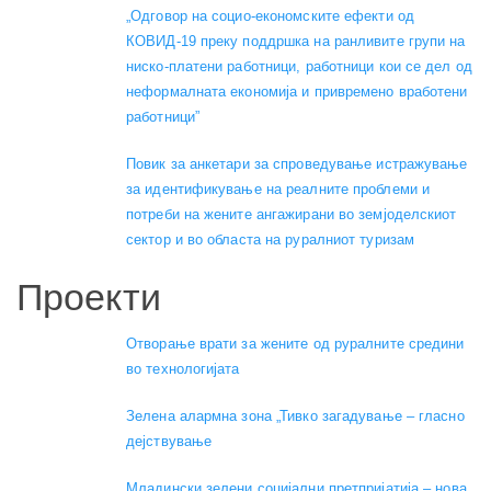
„Одговор на социо-економските ефекти од
КОВИД-19 преку поддршка на ранливите групи на
ниско-платени работници, работници кои се дел од
неформалната економија и привремено вработени
работници”
Повик за анкетари за спроведување истражување
за идентификување на реалните проблеми и
потреби на жените ангажирани во земјоделскиот
сектор и во областа на руралниот туризам
Проекти
Отворање врати за жените од руралните средини
во технологијата
Зелена алармна зона „Тивко загадување – гласно
дејствување
Младински зелени социјални претпријатија – нова