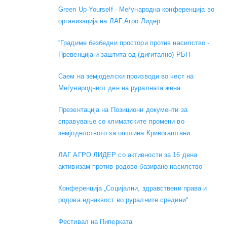
Green Up Yourself - Меѓународна конференција во
организација на ЛАГ Агро Лидер
“Градиме безбедни простори против насилство -
Превенција и заштита од (дигитално) РБН
Саем на земјоделски производи во чест на
Меѓународниот ден на руралната жена
Презентација на Позициони документи за
справување со климатските промени во
земјоделството за општина Кривогаштани
ЛАГ АГРО ЛИДЕР со активности за 16 дена
активизам против родово базирано насилство
Конференција „Социјални, здравствени права и
родова еднаквост во руралните средини“
Фестивал на Пиперката