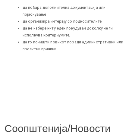
да побара дополнителна документација или
појаснување
да организира интервју со подносителите,
да не избере ниту еден понудувач доколку не ги
исполнува критериумите,
да го поништи повикот поради административни или
проектни причини
Соопштенија/Новости