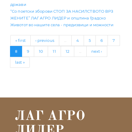
држави
“Со поетски зборови СТОП ЗА НАСИЛСТВОТО ВРЗ
ЖЕНИТЕ” ЛАГ АГРО ЛИДЕР и општина Градско
Животот во нашите села - предизвици и можности
« first
‹ previous
4
5
6
7
…
9
10
11
12
next ›
8
…
last »
ЛАГ АГРО
ЛИДЕР