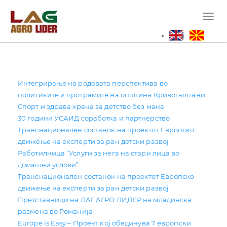
Skip
to
Toggl
main
naviga
content
Интегрирање на родовата перспектива во
политиките и програмите на општина Кривогаштани
Спорт и здрава храна за детство без мана
30 години УСАИД соработка и партнерство
Транснационален состанок на проектот Европско
движење на експерти за ран детски развој
Работилница “Услуги за нега на стари лица во
домашни услови”
Транснационален состанок на проектот Европско
движење на експерти за ран детски развој
Претставници на ЛАГ АГРО ЛИДЕР на младинска
размена во Романија
Europe is Easy – Проект кој обединува 7 европски